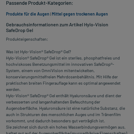
Passende Produkt-Kategorien:
Produkte für die Augen
|
Mittel gegen trockenen Augen
Gebrauchsinformationen zum Artikel Hylo-Vision
SafeDrop Gel
Produkteigenschaften:
Was ist Hylo-Vision® SafeDrop® Gel?
Hylo-Vision® SafeDrop® Gel ist ein steriles, phosphatfreies und
hochviskoses Benetzungsmittel im innovativen SafeDrop®-
System, einem von OmniVision mitentwickelten,
konservierungsmittelfreien Mehrdosenbehältnis. Mit Hilfe der
praktischen breiten Fingerauflage kann es optimal angewendet
werden.
Hylo-Vision® SafeDrop® Gel enthält Hyaluronsäure und dient der
verbesserten und langanhaltenden Befeuchtung der
Augenoberfläche. Hyaluronsäure ist eine natürliche Substanz, die
auch in Strukturen des menschlichen Auges und im Tränenfilm
vorkommt, und dadurch besonders gut verträglich ist.
Sie zeichnet sich durch ein hohes Wasserbindungsvermögen aus,
haftet gut auf der Augenoberfläche (mucoadhäsive Eigenschaften)