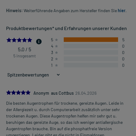
Hinweis:
Weiterführende Angaben zum Hersteller finden Sie
hier
.
Produktbewertungen* und Erfahrungen unserer Kunden
5.0
5
5
4
0
5,0 / 5
3
0
5 insgesamt
2
0
1
0
5.0
Anonym aus Cottbus
26.04.2026
Die besten Augentrophen für trockene, gereizte Augen. Leide in
der Allergiezeit u. durch Computerarbeit zusätzlich unter sehr
trockenen Augen. Diese Augentropfen helfen mir sehr gut u.
beruhigen das gereizte Auge, so das ich weniger antiallergische
Augentropfen brauche, Bin auf die phosphatfreie Version
umgestiegen. Leider gibt es die nicht in Einmaldosen.