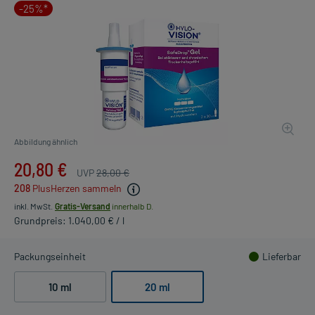
-25%*
Abbildung ähnlich
20,80 €
UVP
28,00 €
208
PlusHerzen sammeln
inkl. MwSt.
Gratis-Versand
innerhalb D.
Grundpreis: 1.040,00 € / l
Packungseinheit
Lieferbar
10 ml
20 ml