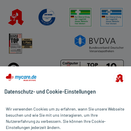
Kundenbewertungen
AGB
Impressum
Datenschutz
Cookie-Einstellungen
Rückgabe/Widerruf
Barrierefreiheitserklärung
Datenschutz- und Cookie-Einstellungen
Für die Produkte der Kategorie Regelschmerzen wurden 1236
Wir verwenden Cookies um zu erfahren, wann Sie unsere Webseite
Bewertungen mit durchschnittlich 4,8 von 5 Sternen abgegeben.
besuchen und wie Sie mit uns interagieren, um Ihre
Nutzererfahrung zu verbessern. Sie können Ihre Cookie-
Alle Preise gelten inkl. MwSt., ggf. zzgl. Versandkosten
Einstellungen jederzeit ändern.
Informationen auf dieser Website werden ausschließlich für