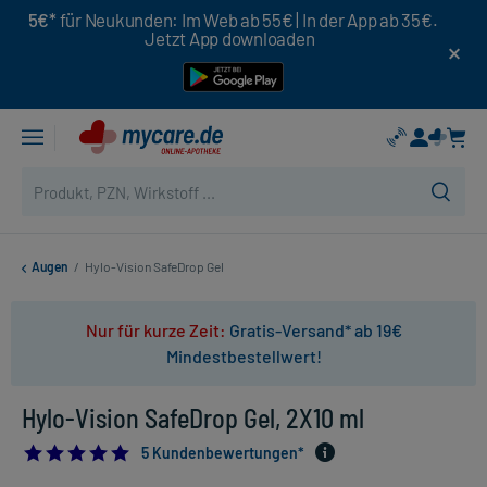
5€*
für Neukunden: Im Web ab 55€ | In der App ab 35€.
Jetzt App downloaden
Augen
/
Hylo-Vision SafeDrop Gel
Nur für kurze Zeit:
Gratis-Versand* ab 19€
Mindestbestellwert!
Hylo-Vision SafeDrop Gel, 2X10 ml
5.0
5 Kundenbewertungen*