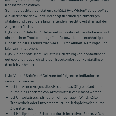
und ist viskoelastisch.
Somit befeuchtet, benetzt und schützt Hylo-Vision® SafeDrop® Gel
die Oberfläche des Auges und sorgt für einen gleichmäßigen,
stabilen und besonders lang haftenden Feuchtigkeitsfilm auf der
Augenoberfläche.
Hylo-Vision® SafeDrop® Gel eignet sich sehr gut bei stärkerem und
chronischem Trockenheitsgefühl. Es bewirkt eine nachhaltige
Linderung der Beschwerden wie z.B. Trockenheit, Reizungen und
leichten Irritationen.
Hylo-Vision® SafeDrop® Gel ist zur Benetzung von Kontaktlinsen
gut geeignet. Dadurch wird der Tragekomfort der Kontaktlinsen
deutlich verbessert.
Hylo-Vision® SafeDrop® Gel kann bei folgenden Indikationen
verwendet werden:
bei trockenen Augen, die z.B. durch das Sjögren Syndrom oder
durch die Einnahme von Arzneimitteln verursacht werden
bei Umweltstress, z.B. durch Klimaanlagen, Wind, Kälte,
Trockenheit oder Luftverschmutzung, beispielsweise durch
Zigarettenrauch
bei Müdigkeit und Sehstress durch intensives Sehen, z.B. an