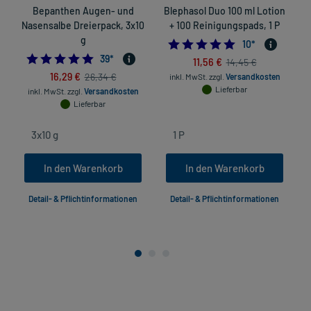
Bepanthen Augen- und
Blephasol Duo 100 ml Lotion
Nasensalbe Dreierpack, 3x10
+ 100 Reinigungspads, 1 P
g
4.9
10
*
4.9743589743589745
39
*
11,56 €
14,45 €
16,29 €
26,34 €
inkl. MwSt.
zzgl.
Versandkosten
Lieferbar
inkl. MwSt.
zzgl.
Versandkosten
Lieferbar
In den Warenkorb
In den Warenkorb
Detail- & Pflichtinformationen
Detail- & Pflichtinformationen