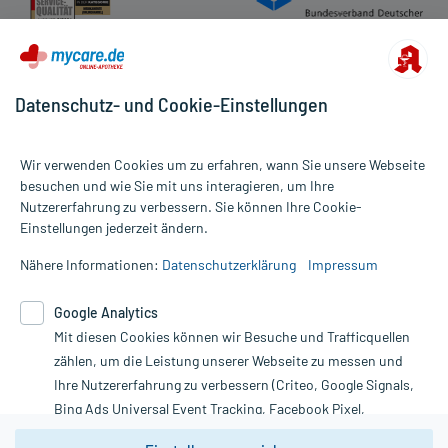
Datenschutz- und Cookie-Einstellungen
Wir verwenden Cookies um zu erfahren, wann Sie unsere Webseite
besuchen und wie Sie mit uns interagieren, um Ihre
Nutzererfahrung zu verbessern. Sie können Ihre Cookie-
Alle Preise gelten inkl. MwSt., ggf. zzgl. Versandkosten
Einstellungen jederzeit ändern.
Informationen auf dieser Website werden ausschließlich für
informative Zwecke zur Verfügung gestellt. Sie ersetzen keinesfalls
Nähere Informationen:
Datenschutzerklärung
Impressum
die Untersuchung und Behandlung durch einen Arzt. Bitte
beachten Sie, dass hierdurch weder Diagnosen gestellt noch
Google Analytics
Therapien eingeleitet werden können. | Diese Webseite benutzt
Google Analytics. Lesen Sie bitte dazu die wichtigen Hinweise in
Mit diesen Cookies können wir Besuche und Trafficquellen
unserer Datenschutzerklärung. Für den Widerruf einer Bestellung
zählen, um die Leistung unserer Webseite zu messen und
nutzen Sie das Formular:
Ihre Nutzererfahrung zu verbessern (Criteo, Google Signals,
Bing Ads Universal Event Tracking, Facebook Pixel,
Vertrag widerrufen
Youtube-Social Plugin).