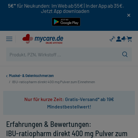
5€*
für Neukunden: Im Web ab 55€ | In der App ab 35€.
Jetzt App downloaden
Muskel- & Gelenkschmerzen
/
IBU-ratiopharm direkt 400 mg Pulver zum Einnehmen
Nur für kurze Zeit:
Gratis-Versand* ab 19€
Mindestbestellwert!
Erfahrungen & Bewertungen:
IBU-ratiopharm direkt 400 mg Pulver zum