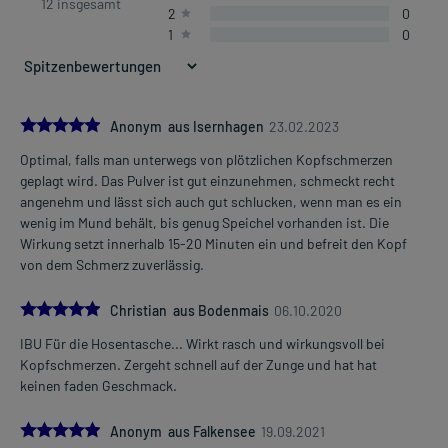
12 insgesamt
2
0
1
0
5.0
Anonym aus Isernhagen
23.02.2023
Optimal, falls man unterwegs von plötzlichen Kopfschmerzen
geplagt wird. Das Pulver ist gut einzunehmen, schmeckt recht
angenehm und lässt sich auch gut schlucken, wenn man es ein
wenig im Mund behält, bis genug Speichel vorhanden ist. Die
Wirkung setzt innerhalb 15-20 Minuten ein und befreit den Kopf
von dem Schmerz zuverlässig.
5.0
Christian aus Bodenmais
06.10.2020
IBU Für die Hosentasche... Wirkt rasch und wirkungsvoll bei
Kopfschmerzen. Zergeht schnell auf der Zunge und hat hat
keinen faden Geschmack.
5.0
Anonym aus Falkensee
19.09.2021