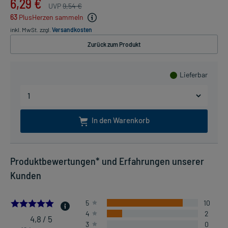
6,29 €
UVP
9,54 €
63
PlusHerzen sammeln
inkl. MwSt.
zzgl.
Versandkosten
Zurück zum Produkt
Lieferbar
In den Warenkorb
Produktbewertungen* und Erfahrungen unserer
Kunden
4.833333333333333
5
10
4
2
4,8 / 5
3
0