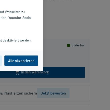
 auf Webseiten zu
irion, Youtube-Social
sHerzen sammeln
t deaktiviert werden.
Lieferbar
Alle akzeptieren
In den Warenkorb
& PlusHerzen sichern
Jetzt bewerten