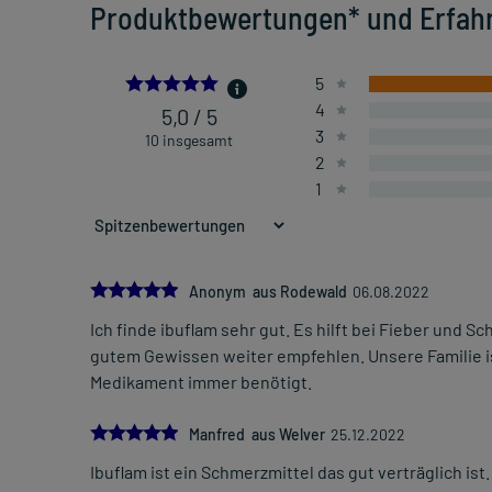
Produktbewertungen* und Erfah
5.0
5
4
5,0 / 5
3
10 insgesamt
2
1
5.0
Anonym aus Rodewald
06.08.2022
Ich finde ibuflam sehr gut. Es hilft bei Fieber und Sc
gutem Gewissen weiter empfehlen. Unsere Familie ist
Medikament immer benötigt.
5.0
Manfred aus Welver
25.12.2022
Ibuflam ist ein Schmerzmittel das gut verträglich is