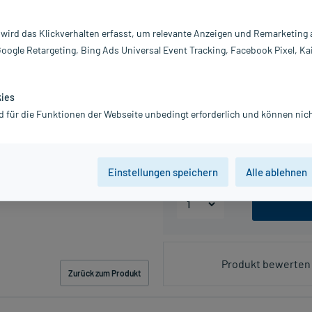
 wird das Klickverhalten erfasst, um relevante Anzeigen und Remarketing
PZN:11648419
Google Retargeting, Bing Ads Universal Event Tracking, Facebook Pixel, Ka
6,38 €
UVP
12,76 €
64
Plu
inkl. MwSt.
zzgl.
Versandkosten
kies
d für die Funktionen der Webseite unbedingt erforderlich und können nich
Packungseinheit
20 St
50 St
Einstellungen speichern
Alle ablehnen
Produkt bewerten 
Zurück zum Produkt