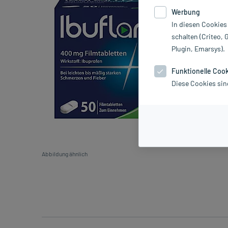
Werbung
In diesen Cookies
schalten (Criteo, 
Plugin, Emarsys).
Funktionelle Coo
Diese Cookies sin
Abbildung ähnlich