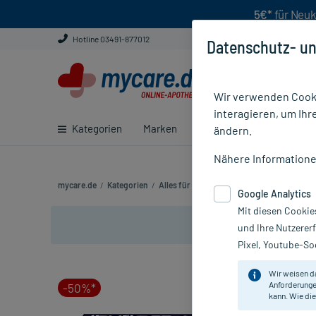
5€*
für Neuk
Hotline 03491-877012
Datenschutz- un
Wir verwenden Cooki
interagieren, um Ihr
Kategorien
Marken
Ratgeber
E-Rezept ei
ändern.
Nähere Information
mycare.de
/
Kategorien
/
Alles für die Frau
/
Regelschmerzen
/
Ibu
Google Analytics
Mit diesen Cookie
und Ihre Nutzerer
Pixel, Youtube-Soc
Wir weisen d
Anforderunge
-50%*
kann. Wie die