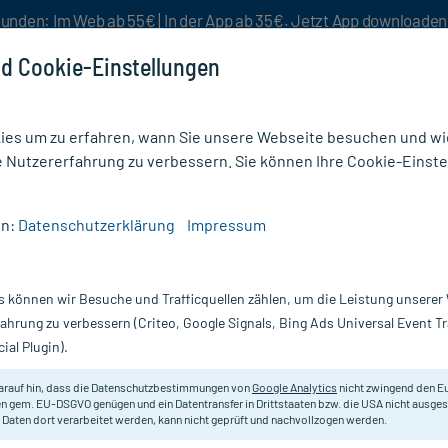
unden: Im Web ab 55€ | In der App ab 35€. Jetzt App downloade
d Cookie-Einstellungen
es um zu erfahren, wann Sie unsere Webseite besuchen und wie
e Nutzererfahrung zu verbessern. Sie können Ihre Cookie-Einste
nlösen
Rezeptur
Aktion %
en:
Datenschutzerklärung
Impressum
flam akut 400 mg Filmtabletten
s können wir Besuche und Trafficquellen zählen, um die Leistung unsere
Nur für kurze Zeit:
Gratis-Versand* ab 19€ Mindestbestellwert!
fahrung zu verbessern (Criteo, Google Signals, Bing Ads Universal Event 
ial Plugin).
Erfahrungen & B
arauf hin, dass die Datenschutzbestimmungen von
Google Analytics
nicht zwingend den E
n gem. EU-DSGVO genügen und ein Datentransfer in Drittstaaten bzw. die USA nicht ausg
 Daten dort verarbeitet werden, kann nicht geprüft und nachvollzogen werden.
Ibuflam akut 400