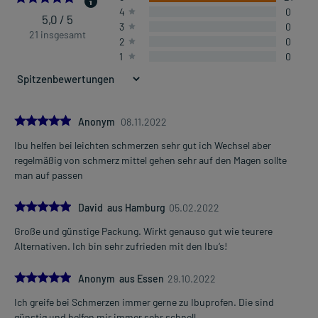
4
0
5,0 / 5
3
0
21 insgesamt
2
0
1
0
5.0
Anonym
08.11.2022
Ibu helfen bei leichten schmerzen sehr gut ich Wechsel aber
regelmäßig von schmerz mittel gehen sehr auf den Magen sollte
man auf passen
5.0
David aus Hamburg
05.02.2022
Große und günstige Packung. Wirkt genauso gut wie teurere
Alternativen. Ich bin sehr zufrieden mit den Ibu‘s!
5.0
Anonym aus Essen
29.10.2022
Ich greife bei Schmerzen immer gerne zu Ibuprofen. Die sind
günstig und helfen mir immer sehr schnell.