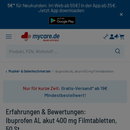
5€*
für Neukunden: Im Web ab 55€ | In der App ab 35€.
Jetzt App downloaden
Muskel- & Gelenkschmerzen
/
Ibuprofen AL akut 400 mg Filmtabletten
Nur für kurze Zeit:
Gratis-Versand* ab 19€
Mindestbestellwert!
Erfahrungen & Bewertungen:
Ibuprofen AL akut 400 mg Filmtabletten,
50 St