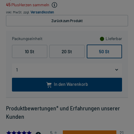
45
PlusHerzen sammeln
inkl. MwSt.
zzgl.
Versandkosten
Zurück zum Produkt
Packungseinheit
Lieferbar
10 St
20 St
50 St
In den Warenkorb
Produktbewertungen* und Erfahrungen unserer
Kunden
5.0
5
21