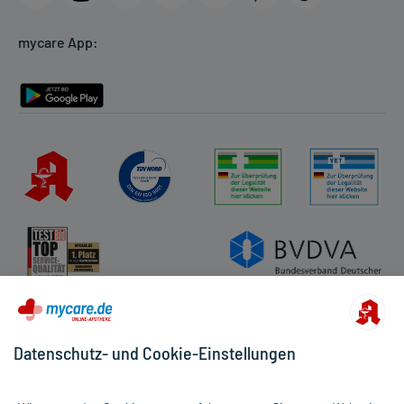
Cookie-Einstellungen
mycare App:
Rückgabe/Widerruf
Barrierefreiheitserklärung
Datenschutz- und Cookie-Einstellungen