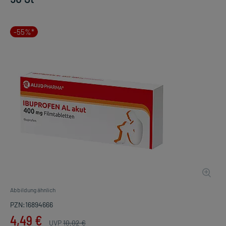
-55%*
Abbildung ähnlich
PZN:16894666
4,49 €
UVP
10,02 €