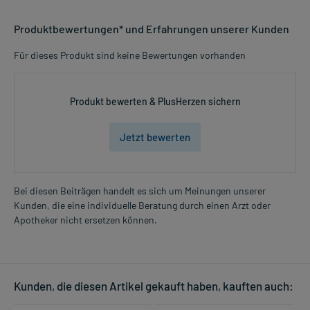
Anwendungsgebiete:
Produktbewertungen* und Erfahrungen unserer Kunden
- Schwellungen und Entzündungen der gelenknahen Weichteile
(z.B. von Schleimbeutel, Sehnenscheiden, Bänder)
Für dieses Produkt sind keine Bewertungen vorhanden
- Sport- und Unfallverletzungen, wie:
- Sport- und Unfallverletzungen
- Prellungen
Produkt bewerten & PlusHerzen sichern
- Verstauchungen und Zerrungen
Jetzt bewerten
Dosierung und Anwendungshinweise:
Jugendliche ab 14 Jahren und Erwachsene
4-10 cm Stranglänge (entspr. ca. 2-5 g Gel)
3-mal täglich
Bei diesen Beiträgen handelt es sich um Meinungen unserer
verteilt über den Tag
Kunden, die eine individuelle Beratung durch einen Arzt oder
Mehr anzeigen
Apotheker nicht ersetzen können.
Die Gesamtdosis sollte nicht ohne Rücksprache mit einem Arzt
oder Apotheker überschritten werden.
Art der Anwendung?
Kunden, die diesen Artikel gekauft haben, kauften auch:
Tragen Sie das Arzneimittel auf die betroffene(n) Hautstelle(n) auf.
Massieren Sie das Arzneimittel danach ein. Vermeiden Sie den