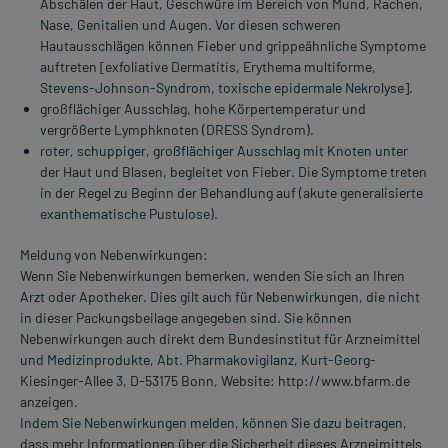
Abschälen der Haut, Geschwüre im Bereich von Mund, Rachen,
Nase, Genitalien und Augen. Vor diesen schweren
Hautausschlägen können Fieber und grippeähnliche Symptome
auftreten [exfoliative Dermatitis, Erythema multiforme,
Stevens-Johnson-Syndrom, toxische epidermale Nekrolyse].
großflächiger Ausschlag, hohe Körpertemperatur und
vergrößerte Lymphknoten (DRESS Syndrom).
roter, schuppiger, großflächiger Ausschlag mit Knoten unter
der Haut und Blasen, begleitet von Fieber. Die Symptome treten
in der Regel zu Beginn der Behandlung auf (akute generalisierte
exanthematische Pustulose).
Meldung von Nebenwirkungen:
Wenn Sie Nebenwirkungen bemerken, wenden Sie sich an Ihren
Arzt oder Apotheker. Dies gilt auch für Nebenwirkungen, die nicht
in dieser Packungsbeilage angegeben sind. Sie können
Nebenwirkungen auch direkt dem Bundesinstitut für Arzneimittel
und Medizinprodukte, Abt. Pharmakovigilanz, Kurt-Georg-
Kiesinger-Allee 3, D-53175 Bonn, Website: http://www.bfarm.de
anzeigen.
Indem Sie Nebenwirkungen melden, können Sie dazu beitragen,
dass mehr Informationen über die Sicherheit dieses Arzneimittels