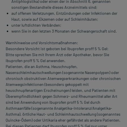
Antiphlogistika) oder einen der in Abschnitt 6. genannten
sonstigen Bestandteile dieses Arzneimittels sind;
auf offenen Verletzungen, Entzündungen oder Infektionen der
Haut, sowie auf Ekzemen oder auf Schleimhäuten;
unter luftdichten Verbänden;
wenn Sie in den letzten 3 Monaten der Schwangerschaft sind.
Warnhinweise und Vorsichtsmaßnahmen:
Besondere Vorsicht ist geboten bei Ibuprofen proff 5 % Gel:
Bitte sprechen Sie mit Ihrem Arzt oder Apotheker, bevor Sie
Ibuprofen proff 5 % Gel anwenden.
Patienten, die an Asthma, Heuschnupfen,
Nasenschleimhautschwellungen (sogenannte Nasenpolypen) oder
chronisch obstruktiven Atemwegserkrankungen oder chronischen
Atemwegsinfektionen (besonders gekoppelt mit
heuschnupfenartigen Erscheinungen) leiden, und Patienten mit
Überempfindlichkeit gegen Schmerz- und Rheumamittel aller Art
sind bei Anwendung von Ibuprofen proff 5 % Gel durch
Asthmaanfälle (sogenannte Analgetika-Intoleranz/Analgetika-
Asthma), örtliche Haut- und Schleimhautschwellung (sogenanntes
Quincke-Ödem) oder Urtikaria eher gefährdet als andere Patienten.
Bei diesen Patienten darf Ibuprofen proff 5 % Gel nur unter