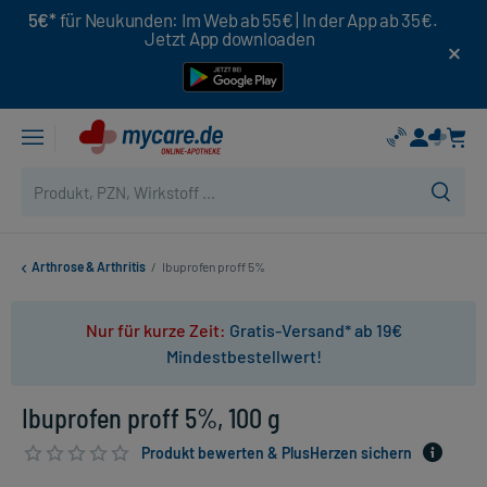
5€*
für Neukunden: Im Web ab 55€ | In der App ab 35€.
Jetzt App downloaden
Arthrose & Arthritis
/
Ibuprofen proff 5%
Nur für kurze Zeit:
Gratis-Versand* ab 19€
Mindestbestellwert!
Ibuprofen proff 5%, 100 g
Produkt bewerten & PlusHerzen sichern