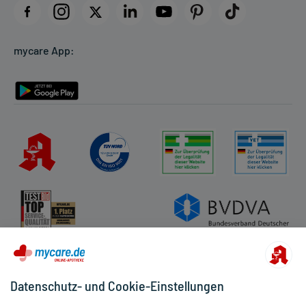
Datenschutz
Cookie-Einstellungen
mycare App:
Rückgabe/Widerruf
Barrierefreiheitserklärung
Datenschutz- und Cookie-Einstellungen