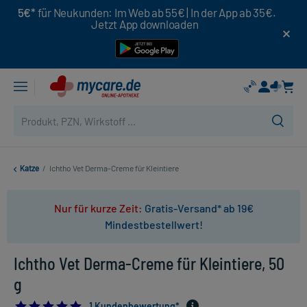
5€*
für Neukunden: Im Web ab 55€ | In der App ab 35€.
Jetzt App downloaden
Katze
/
Ichtho Vet Derma-Creme für Kleintiere
Nur für kurze Zeit:
Gratis-Versand* ab 19€
Mindestbestellwert!
Ichtho Vet Derma-Creme für Kleintiere, 50
g
5.0
1 Kundenbewertung*