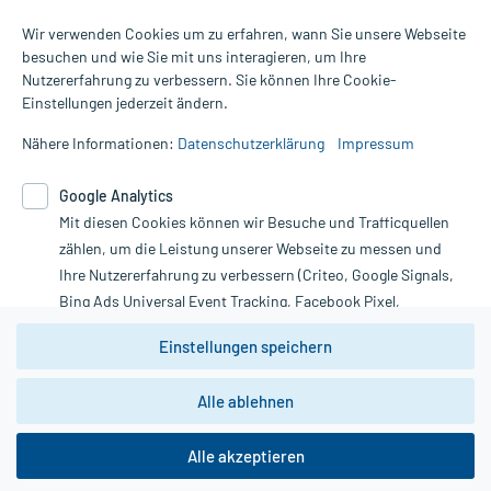
Wir verwenden Cookies um zu erfahren, wann Sie unsere Webseite
besuchen und wie Sie mit uns interagieren, um Ihre
Nutzererfahrung zu verbessern. Sie können Ihre Cookie-
Alle Preise gelten inkl. MwSt., ggf. zzgl. Versandkosten
Einstellungen jederzeit ändern.
Informationen auf dieser Website werden ausschließlich für
informative Zwecke zur Verfügung gestellt. Sie ersetzen keinesfalls
Nähere Informationen:
Datenschutzerklärung
Impressum
die Untersuchung und Behandlung durch einen Arzt. Bitte
beachten Sie, dass hierdurch weder Diagnosen gestellt noch
Google Analytics
Therapien eingeleitet werden können. | Diese Webseite benutzt
Mit diesen Cookies können wir Besuche und Trafficquellen
Google Analytics. Lesen Sie bitte dazu die wichtigen Hinweise in
unserer Datenschutzerklärung. Für den Widerruf einer Bestellung
zählen, um die Leistung unserer Webseite zu messen und
nutzen Sie das Formular:
Ihre Nutzererfahrung zu verbessern (Criteo, Google Signals,
Bing Ads Universal Event Tracking, Facebook Pixel,
Vertrag widerrufen
Youtube-Social Plugin).
Einstellungen speichern
Wir weisen darauf hin, dass die
Datenschutzbestimmungen von
Google Analytics
nicht
Alle ablehnen
*Hinweise zu unseren Aktionen und Bewertungen
zwingend den Europäischen Anforderungen gem. EU-
DSGVO genügen und ein Datentransfer in Drittstaaten bzw.
die USA nicht ausgeschlossen werden kann. Wie die
Alle akzeptieren
Daten dort verarbeitet werden, kann nicht geprüft und
nachvollzogen werden.
copyright @ 2026 Roland Helle e.K. - Versandapotheke - Alle Rechte vorbehalten