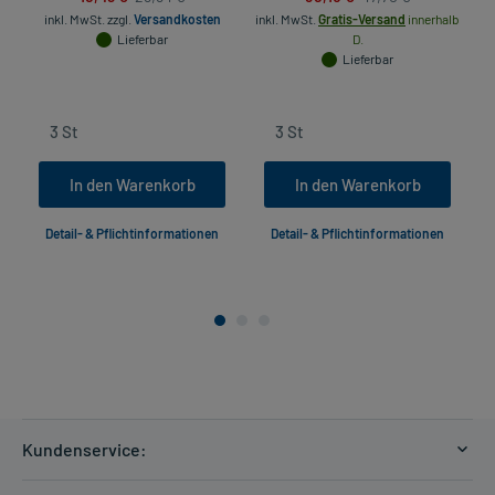
inkl. MwSt.
zzgl.
Versandkosten
inkl. MwSt.
Gratis-Versand
innerhalb
in
Lieferbar
D.
Lieferbar
In den Warenkorb
In den Warenkorb
Detail- & Pflichtinformationen
Detail- & Pflichtinformationen
Kundenservice:
Versandkosten