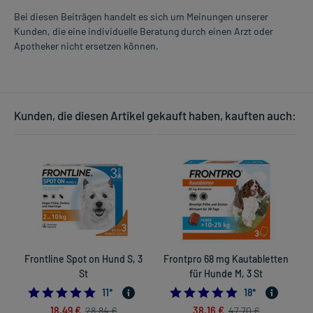
Bei diesen Beiträgen handelt es sich um Meinungen unserer
Kunden, die eine individuelle Beratung durch einen Arzt oder
Apotheker nicht ersetzen können.
Kunden, die diesen Artikel gekauft haben, kauften auch:
Frontline Spot on Hund S, 3
Frontpro 68 mg Kautabletten
St
für Hunde M, 3 St
5.0
5.0
11
*
18
*
18,49 €
38,16 €
28,84 €
47,70 €