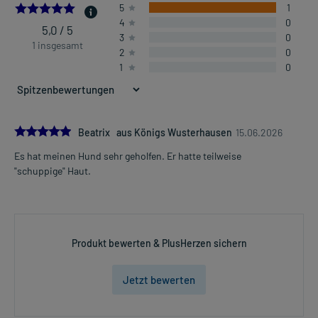
5.0
5
1
4
0
5,0 / 5
3
0
1 insgesamt
2
0
1
0
5.0
Beatrix aus Königs Wusterhausen
15.06.2026
Es hat meinen Hund sehr geholfen. Er hatte teilweise
"schuppige" Haut.
Produkt bewerten & PlusHerzen sichern
Jetzt bewerten