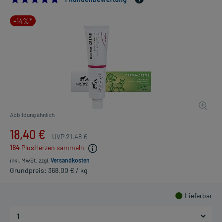
-14%*
Abbildung ähnlich
18,40 €
UVP
21,48 €
184
PlusHerzen sammeln
inkl. MwSt.
zzgl.
Versandkosten
Grundpreis: 368,00 € / kg
Lieferbar