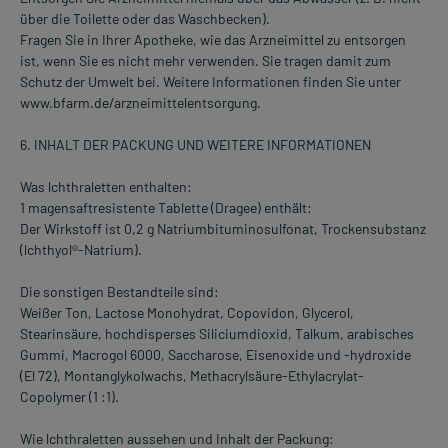
über die Toilette oder das Waschbecken).
Fragen Sie in Ihrer Apotheke, wie das Arzneimittel zu entsorgen
ist, wenn Sie es nicht mehr verwenden. Sie tragen damit zum
Schutz der Umwelt bei. Weitere Informationen finden Sie unter
www.bfarm.de/arzneimittelentsorgung.
6. INHALT DER PACKUNG UND WEITERE INFORMATIONEN
Was lchthraletten enthalten:
1 magensaftresistente Tablette (Dragee) enthält:
Der Wirkstoff ist 0,2 g Natriumbituminosulfonat, Trockensubstanz
(lchthyol®-Natrium).
Die sonstigen Bestandteile sind:
Weißer Ton, Lactose Monohydrat, Copovidon, Glycerol,
Stearinsäure, hochdisperses Siliciumdioxid, Talkum, arabisches
Gummi, Macrogol 6000, Saccharose, Eisenoxide und -hydroxide
(El 72), Montanglykolwachs, Methacrylsäure-Ethylacrylat-
Copolymer (1 :1).
Wie lchthraletten aussehen und Inhalt der Packung: