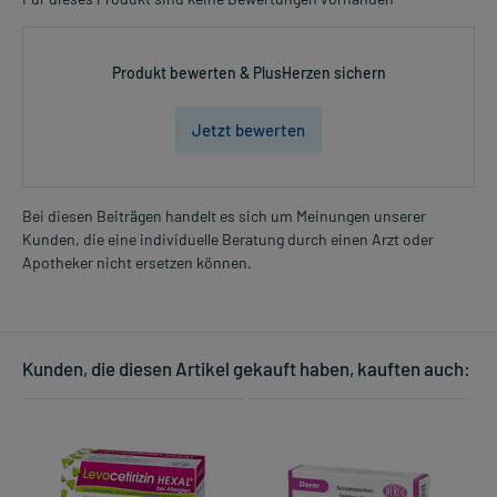
Dosierung und Anwendungshinweise:
Alle Altersgruppen
Produkt bewerten & PlusHerzen sichern
2 Tabletten
3-mal täglich
Jetzt bewerten
vor der Mahlzeit
Alle Altersgruppen
1 Tablette
Bei diesen Beiträgen handelt es sich um Meinungen unserer
3-mal täglich
Kunden, die eine individuelle Beratung durch einen Arzt oder
Mehr anzeigen
vor der Mahlzeit
Apotheker nicht ersetzen können.
Die Gesamtdosis sollte nicht ohne Rücksprache mit einem Arzt
oder Apotheker überschritten werden.
Kunden, die diesen Artikel gekauft haben, kauften auch:
Art der Anwendung?
Nehmen Sie das Arzneimittel unzerkaut mit Flüssigkeit (z.B. 1 Glas
Wasser) ein.
Dauer der Anwendung?
Die Anwendungsdauer richtet sich nach Art der Beschwerde