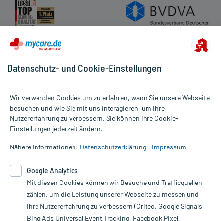
Hilfsstoff
Siliciumdioxid, hochdisperses
+
Hilfsstoff
Talkum
+
Hilfsstoff
Arabisches Gummi
+
Hilfsstoff
Macrogol 6000
+
Hilfsstoff
Saccharose
189,72 mg
Hilfsstoff
Eisenoxide und -hydroxide
+
Datenschutz- und Cookie-Einstellungen
Hilfsstoff
Montanglycolwachs
+
Hilfsstoff
Methacrylsäure-Ethylacrylat Copolymer (1:1)
+
Wir verwenden Cookies um zu erfahren, wann Sie unsere Webseite
Wirkungsweise:
besuchen und wie Sie mit uns interagieren, um Ihre
Wie wirkt der Inhaltsstoff des Arzneimittels?
Nutzererfahrung zu verbessern. Sie können Ihre Cookie-
Alle Preise gelten inkl. MwSt., ggf. zzgl. Versandkosten
Einstellungen jederzeit ändern.
Informationen auf dieser Website werden ausschließlich für
Der Wirkstoff Natriumbituminosulfonat ist ein sulfoniertes
informative Zwecke zur Verfügung gestellt. Sie ersetzen keinesfalls
Schieferöl. Natriumbituminosulfonat hat eine
Nähere Informationen:
Datenschutzerklärung
Impressum
die Untersuchung und Behandlung durch einen Arzt. Bitte
entzündungshemmende, antibakterielle und pilzhemmende
beachten Sie, dass hierdurch weder Diagnosen gestellt noch
Wirkung. Der Wirkstoff beruhigt gereizte Haut und hemmt eine
Google Analytics
Therapien eingeleitet werden können. | Diese Webseite benutzt
übermäßige Talgdrüsenproduktion.
Mit diesen Cookies können wir Besuche und Trafficquellen
Google Analytics. Lesen Sie bitte dazu die wichtigen Hinweise in
unserer Datenschutzerklärung. Für den Widerruf einer Bestellung
zählen, um die Leistung unserer Webseite zu messen und
nutzen Sie das Formular:
Wichtige Hinweise:
Ihre Nutzererfahrung zu verbessern (Criteo, Google Signals,
Was sollten Sie beachten?
Bing Ads Universal Event Tracking, Facebook Pixel,