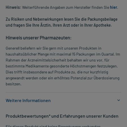
Hinweis:
Weiterführende Angaben zum Hersteller finden Sie
hier
.
Zu Risiken und Nebenwirkungen lesen Sie die Packungsbeilage
und fragen Sie Ihre Ärztin, Ihren Arzt oder in Ihrer Apotheke.
Hinweis unserer Pharmazeuten:
Generell beliefern wir Sie gern mit unseren Produkten in
haushaltsüblicher Menge mit maximal 15 Packungen im Quartal. Im
Rahmen der Arzneimittelsicherheit behalten wir uns vor, für
bestimmte Medikamente gesonderte Höchstmengen festzulegen.
Dies trifft insbesondere auf Produkte zu, die nur kurzfristig
angewandt werden oder ein erhöhtes Potenzial zur Überdosierung
besitzen.
Weitere Informationen
Anwendungsgebiete:
Produktbewertungen* und Erfahrungen unserer Kunden
- Entzündliche Hauterkrankung im Gesichtsbereich (Rosacea) auch
mit Talgdrüsenüberproduktion
Für dieses Produkt sind keine Bewertungen vorhanden