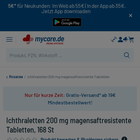
5€*
für Neukunden: Im Web ab 55€ | In der App ab 35€.
Jetzt App downloaden
Rosacea
/
Ichthraletten 200 mg magensaftresistente Tabletten
Nur für kurze Zeit:
Gratis-Versand* ab 19€
Mindestbestellwert!
Ichthraletten 200 mg magensaftresistente
Tabletten, 168 St
Produkt bewerten & PlusHerzen sichern