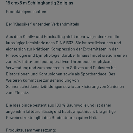
15 cmx5 m Schlingkantig Zellglas
Produkteigenschaften:
Der "Klassiker" unter den Verbandmitteln
Aus dem Klinik- und Praxisalltag nicht mehr wegzudenken: die
kurzzügige Idealbinde nach DIN 61632. Sie ist textilelastisch und
eignet sich zur kräftigen Kompression der Extremitäten in der
Phlebologie und Lymphologie. Darüber hinaus findet sie zum einen
zur prä-, intra- und postoperativen Thromboseprophylaxe
Verwendung und zum anderen zum Stützen und Entlasten bei
Distorsionen und Kontusionen sowie als Sportbandage. Des
Weiteren kommt sie zur Behandlung von
Sehnenscheidenentzündungen sowie zur Fixierung von Schienen
zum Einsatz.
Die Idealbinde besteht aus 100 % Baumwolle und ist daher
angenehm luftdurchlässig und hautsympathisch. Die griffige
Gewebestruktur gibt den Bindentouren guten Halt.
Produktzusammensetzung: