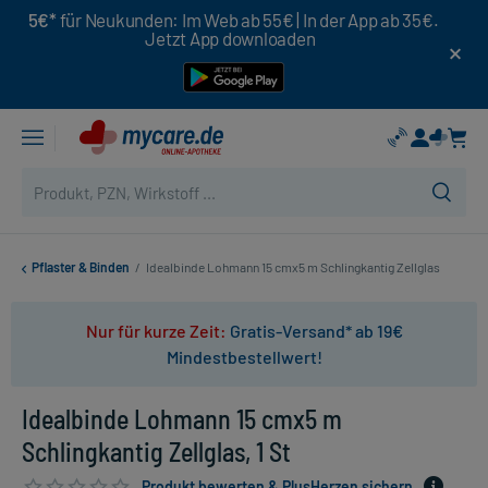
5€*
für Neukunden: Im Web ab 55€ | In der App ab 35€.
Jetzt App downloaden
Pflaster & Binden
/
Idealbinde Lohmann 15 cmx5 m Schlingkantig Zellglas
Nur für kurze Zeit:
Gratis-Versand* ab 19€
Mindestbestellwert!
Idealbinde Lohmann 15 cmx5 m
Schlingkantig Zellglas, 1 St
Produkt bewerten & PlusHerzen sichern