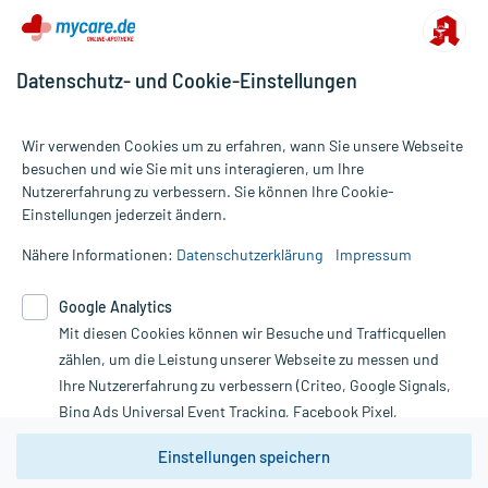
Datenschutz- und Cookie-Einstellungen
Wir verwenden Cookies um zu erfahren, wann Sie unsere Webseite
besuchen und wie Sie mit uns interagieren, um Ihre
Nutzererfahrung zu verbessern. Sie können Ihre Cookie-
Alle Preise gelten inkl. MwSt., ggf. zzgl. Versandkosten
Einstellungen jederzeit ändern.
Informationen auf dieser Website werden ausschließlich für
informative Zwecke zur Verfügung gestellt. Sie ersetzen keinesfalls
Nähere Informationen:
Datenschutzerklärung
Impressum
die Untersuchung und Behandlung durch einen Arzt. Bitte
beachten Sie, dass hierdurch weder Diagnosen gestellt noch
Google Analytics
Therapien eingeleitet werden können. | Diese Webseite benutzt
Mit diesen Cookies können wir Besuche und Trafficquellen
Google Analytics. Lesen Sie bitte dazu die wichtigen Hinweise in
unserer Datenschutzerklärung. Für den Widerruf einer Bestellung
zählen, um die Leistung unserer Webseite zu messen und
nutzen Sie das Formular:
Ihre Nutzererfahrung zu verbessern (Criteo, Google Signals,
Bing Ads Universal Event Tracking, Facebook Pixel,
Vertrag widerrufen
Youtube-Social Plugin).
Einstellungen speichern
Wir weisen darauf hin, dass die