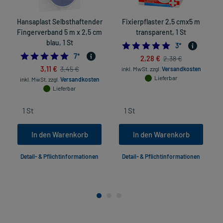
Hansaplast Selbsthaftender
Fixierpflaster 2,5 cmx5 m
Fingerverband 5 m x 2,5 cm
transparent, 1 St
blau, 1 St
5.0
3
*
4.714285714285714
7
*
2,28 €
2,38 €
3,11 €
3,45 €
inkl. MwSt.
zzgl.
Versandkosten
Lieferbar
inkl. MwSt.
zzgl.
Versandkosten
Lieferbar
In den Warenkorb
In den Warenkorb
Detail- & Pflichtinformationen
Detail- & Pflichtinformationen