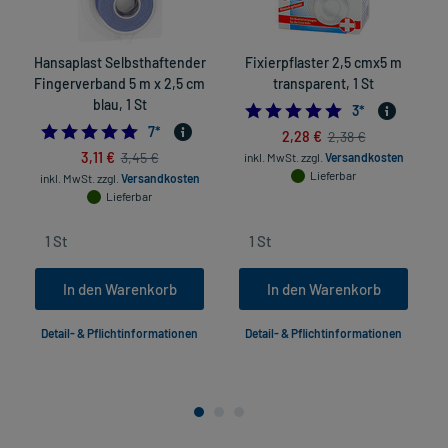
Hansaplast Selbsthaftender
Fixierpflaster 2,5 cmx5 m
Fingerverband 5 m x 2,5 cm
transparent, 1 St
blau, 1 St
5.0
3
*
4.714285714285714
7
*
2,28 €
2,38 €
3,11 €
3,45 €
inkl. MwSt.
zzgl.
Versandkosten
Lieferbar
inkl. MwSt.
zzgl.
Versandkosten
Lieferbar
In den Warenkorb
In den Warenkorb
Detail- & Pflichtinformationen
Detail- & Pflichtinformationen