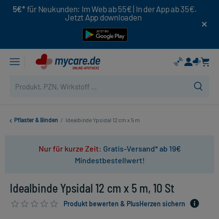
5€*
für Neukunden: Im Web ab 55€ | In der App ab 35€.
Jetzt App downloaden
Pflaster & Binden
/
Idealbinde Ypsidal 12 cm x 5 m
Nur für kurze Zeit:
Gratis-Versand* ab 19€
Mindestbestellwert!
Idealbinde Ypsidal 12 cm x 5 m, 10 St
Produkt bewerten & PlusHerzen sichern