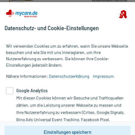
Datenschutz- und Cookie-Einstellungen
Wir verwenden Cookies um zu erfahren, wann Sie unsere Webseite
besuchen und wie Sie mit uns interagieren, um Ihre
Nutzererfahrung zu verbessern. Sie können Ihre Cookie-
Alle Preise gelten inkl. MwSt., ggf. zzgl. Versandkosten
Einstellungen jederzeit ändern.
Informationen auf dieser Website werden ausschließlich für
informative Zwecke zur Verfügung gestellt. Sie ersetzen keinesfalls
Nähere Informationen:
Datenschutzerklärung
Impressum
die Untersuchung und Behandlung durch einen Arzt. Bitte
beachten Sie, dass hierdurch weder Diagnosen gestellt noch
Google Analytics
Therapien eingeleitet werden können. | Diese Webseite benutzt
Mit diesen Cookies können wir Besuche und Trafficquellen
Google Analytics. Lesen Sie bitte dazu die wichtigen Hinweise in
unserer Datenschutzerklärung. Für den Widerruf einer Bestellung
zählen, um die Leistung unserer Webseite zu messen und
nutzen Sie das Formular:
Ihre Nutzererfahrung zu verbessern (Criteo, Google Signals,
Bing Ads Universal Event Tracking, Facebook Pixel,
Vertrag widerrufen
Youtube-Social Plugin).
Einstellungen speichern