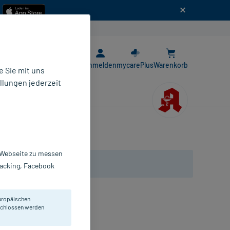
n
E-Rezept App
Anmelden
mycarePlus
Warenkorb
 Sie mit uns
llungen jederzeit
r Webseite zu messen
Tracking, Facebook
uropäischen
auf-Funktion.
eschlossen werden
erzogene Tabletten