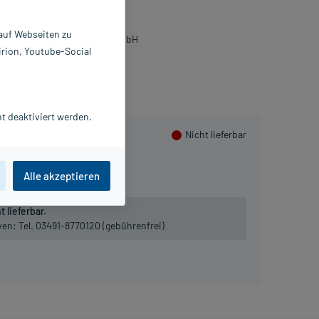
0 St
8904149
 auf Webseiten zu
ANAVITA Pharmaceuticals GmbH
irion, Youtube-Social
PlusHerzen sammeln
t deaktiviert werden.
Nicht lieferbar
360 St
Alle akzeptieren
 lieferbar.
iven:
Tel. 03491-8770120 (gebührenfrei)