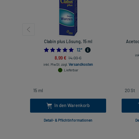
Clabin plus Lösung, 15 ml
Acetoc
4.833333333333333
12
*
in
8,99 €
14,99 €
inkl. MwSt.
zzgl.
Versandkosten
Lieferbar
In den Warenkorb
Detail- & Pflichtinformationen
De