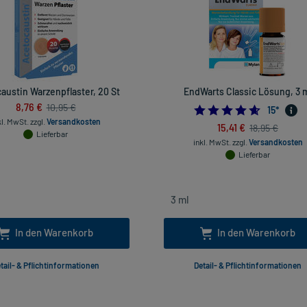
austin Warzenpflaster, 20 St
EndWarts Classic Lösung, 3 
8,76 €
10,95 €
4.6
15
*
kl. MwSt.
zzgl.
Versandkosten
15,41 €
18,95 €
Lieferbar
inkl. MwSt.
zzgl.
Versandkosten
Lieferbar
In den Warenkorb
In den Warenkorb
tail- & Pflichtinformationen
Detail- & Pflichtinformationen