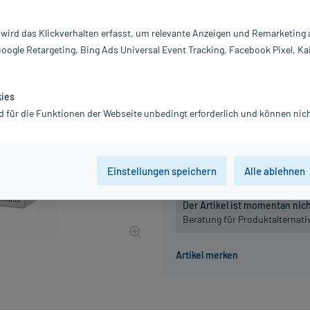
Inhalt:
36
PZN:
0
 wird das Klickverhalten erfasst, um relevante Anzeigen und Remarketing
Hersteller:
S
Google Retargeting, Bing Ads Universal Event Tracking, Facebook Pixel, Ka
30,86 €
UVP
46,08 €
309
inkl. MwSt.
Gratis-Versand
innerhalb D.
kies
d für die Funktionen der Webseite unbedingt erforderlich und können nich
Packungseinheit
60 St
180 St
Einstellungen speichern
Alle ablehnen
Der Artikel ist momentan nicht
Beratung für Produktalternat