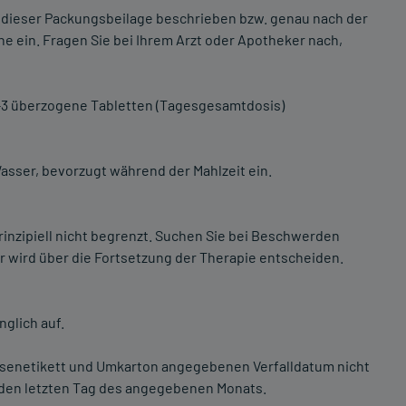
 dieser Packungsbeilage beschrieben bzw. genau nach der
e ein. Fragen Sie bei Ihrem Arzt oder Apotheker nach,
2-3 überzogene Tabletten (Tagesgesamtdosis)
asser, bevorzugt während der Mahlzeit ein.
rinzipiell nicht begrenzt. Suchen Sie bei Beschwerden
r wird über die Fortsetzung der Therapie entscheiden.
glich auf.
osenetikett und Umkarton angegebenen Verfalldatum nicht
 den letzten Tag des angegebenen Monats.