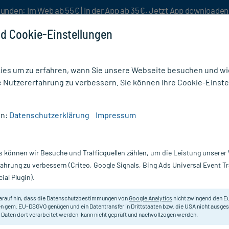
unden: Im Web ab 55€ | In der App ab 35€. Jetzt App downloade
d Cookie-Einstellungen
es um zu erfahren, wann Sie unsere Webseite besuchen und wie
e Nutzererfahrung zu verbessern. Sie können Ihre Cookie-Einste
nlösen
Rezeptur
Aktion %
en:
Datenschutzerklärung
Impressum
fstärkung
/
Ilja Rogoff THM Überzogene Tabletten
s können wir Besuche und Trafficquellen zählen, um die Leistung unsere
Nur für kurze Zeit:
Gratis-Versand* ab 19€ Mindestbestellwert!
fahrung zu verbessern (Criteo, Google Signals, Bing Ads Universal Event 
ial Plugin).
abletten, 360 St
arauf hin, dass die Datenschutzbestimmungen von
Google Analytics
nicht zwingend den E
Zur Unterstützung der Herz-Kreisl
n gem. EU-DSGVO genügen und ein Datentransfer in Drittstaaten bzw. die USA nicht ausg
 Daten dort verarbeitet werden, kann nicht geprüft und nachvollzogen werden.
Darreichung:
Üb