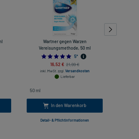
ml
Wartner gegen Warzen
Gut
Vereisungsmethode, 50 ml
5.0
5
*
16,52 €
21,99 €
inkl
inkl. MwSt.
zzgl.
Versandkosten
Lieferbar
In den Warenkorb
Detail- & Pflichtinformationen
Deta