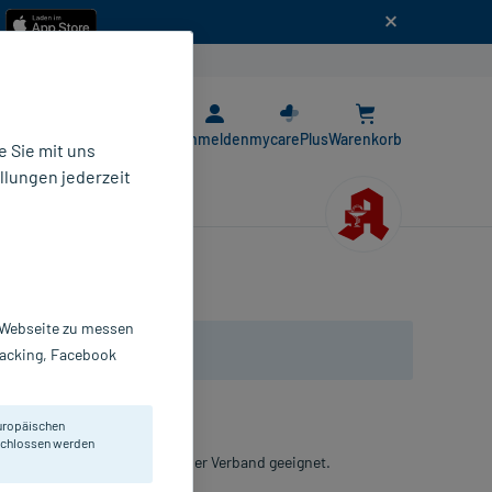
n
E-Rezept App
Anmelden
mycarePlus
Warenkorb
 Sie mit uns
llungen jederzeit
r Webseite zu messen
Tracking, Facebook
uropäischen
eschlossen werden
schen und Baden mit Gips oder Verband geeignet.