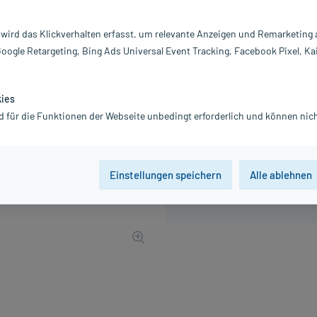
Inhalt:
5 
PZN:
0
 wird das Klickverhalten erfasst, um relevante Anzeigen und Remarketing
Hersteller:
A
Google Retargeting, Bing Ads Universal Event Tracking, Facebook Pixel, Ka
19,09 €
UVP
19,45 €
191
P
inkl. MwSt.
Gratis-Versand
innerhalb D.
kies
d für die Funktionen der Webseite unbedingt erforderlich und können nich
Einstellungen speichern
Alle ablehnen