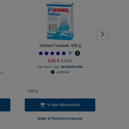
,
Gehwol Fussbad, 400 g
Eubos BAS
5.0
5
*
6,02 €
8,25 €
inkl. MwSt.
zzgl.
Versandkosten
Lieferbar
 D.
inkl
In den Warenkorb
Detail- & Pflichtinformationen
Deta