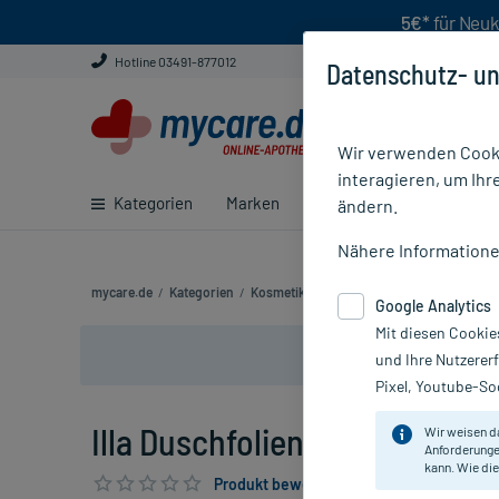
5€*
für Neuk
Hotline 03491-877012
Datenschutz- un
Wir verwenden Cooki
interagieren, um Ihr
Kategorien
Marken
Ratgeber
E-Rezept ei
ändern.
Nähere Information
mycare.de
/
Kategorien
/
Kosmetik
/
Körperpflegeprodukte
/
Pfle
Google Analytics
Mit diesen Cookie
und Ihre Nutzerer
Pixel, Youtube-Soc
Illa Duschfolien Hand 40x25 c
Wir weisen d
Anforderunge
kann. Wie die
Produkt bewerten & PlusHerzen sichern