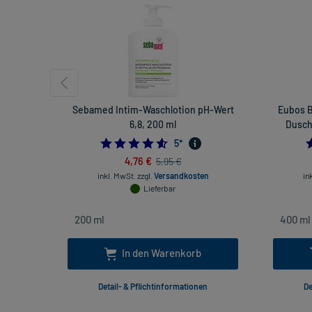
Sebamed Intim-Waschlotion pH-Wert
Eubos B
6,8, 200 ml
Dusch 
4.6
5
*
4,76 €
5,95 €
inkl. MwSt.
zzgl.
Versandkosten
in
Lieferbar
In den Warenkorb
Detail- & Pflichtinformationen
De