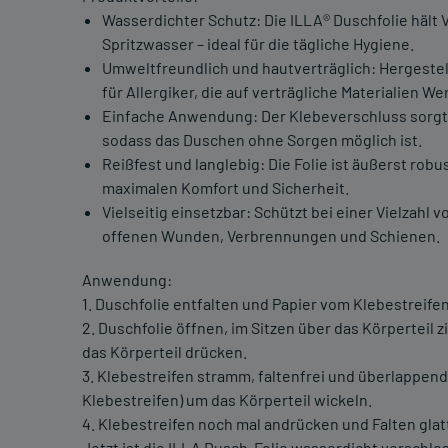
Wasserdichter Schutz: Die ILLA® Duschfolie hält 
Spritzwasser – ideal für die tägliche Hygiene.
Umweltfreundlich und hautverträglich: Hergestel
für Allergiker, die auf verträgliche Materialien We
Einfache Anwendung: Der Klebeverschluss sorgt 
sodass das Duschen ohne Sorgen möglich ist.
Reißfest und langlebig: Die Folie ist äußerst rob
maximalen Komfort und Sicherheit.
Vielseitig einsetzbar: Schützt bei einer Vielzah
offenen Wunden, Verbrennungen und Schienen.
Anwendung:
1. Duschfolie entfalten und Papier vom Klebestreifen
2. Duschfolie öffnen, im Sitzen über das Körperteil 
das Körperteil drücken.
3. Klebestreifen stramm, faltenfrei und überlappend (
Klebestreifen) um das Körperteil wickeln.
4. Klebestreifen noch mal andrücken und Falten glat
Jetzt ist die ILLA Dusch-Folie wasserdicht verschlo