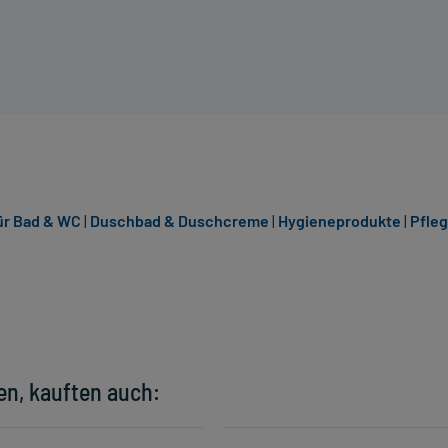
ür Bad & WC
|
Duschbad & Duschcreme
|
Hygieneprodukte
|
Pfle
en, kauften auch: