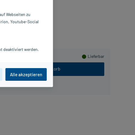
St
7274568
 auf Webseiten zu
LLERGIKA Pharma GmbH
irion, Youtube-Social
lusHerzen sammeln
t deaktiviert werden.
Lieferbar
In den Warenkorb
Alle akzeptieren