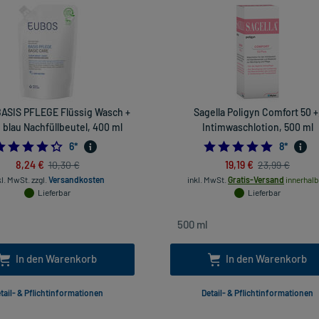
ASIS PFLEGE Flüssig Wasch +
Sagella Poligyn Comfort 50 +
blau Nachfüllbeutel, 400 ml
Intimwaschlotion, 500 ml
4.333333333333333
5.0
6
*
8
*
8,24 €
19,19 €
10,30 €
23,99 €
kl. MwSt.
zzgl.
Versandkosten
inkl. MwSt.
Gratis-Versand
innerhalb
Lieferbar
Lieferbar
In den Warenkorb
In den Warenkorb
tail- & Pflichtinformationen
Detail- & Pflichtinformationen