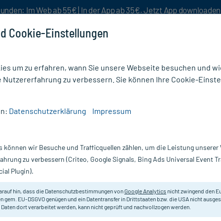
unden: Im Web ab 55€ | In der App ab 35€. Jetzt App downloade
d Cookie-Einstellungen
es um zu erfahren, wann Sie unsere Webseite besuchen und wie
e Nutzererfahrung zu verbessern. Sie können Ihre Cookie-Einste
nlösen
Rezeptur
Aktion %
en:
Datenschutzerklärung
Impressum
geprodukte fürs Bad
/
Illa Duschfolien Hand 40x25 cm
s können wir Besuche und Trafficquellen zählen, um die Leistung unsere
Nur für kurze Zeit:
Gratis-Versand* ab 19€ Mindestbestellwert!
fahrung zu verbessern (Criteo, Google Signals, Bing Ads Universal Event 
ial Plugin).
m, 5 St
Allergika
arauf hin, dass die Datenschutzbestimmungen von
Google Analytics
nicht zwingend den E
n gem. EU-DSGVO genügen und ein Datentransfer in Drittstaaten bzw. die USA nicht ausg
 Daten dort verarbeitet werden, kann nicht geprüft und nachvollzogen werden.
Nässeschutz für die Hand. Zum Du