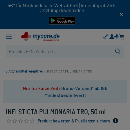
5€*
für Neukunden: Im Web ab 55€ | In der App ab 35€.
Jetzt App downloaden
Arzneimittel rezeptfrei
/
INFI STICTA PULMONARIA TRO
Nur für kurze Zeit:
Gratis-Versand* ab 19€
Mindestbestellwert!
INFI STICTA PULMONARIA TRO, 50 ml
Produkt bewerten & PlusHerzen sichern