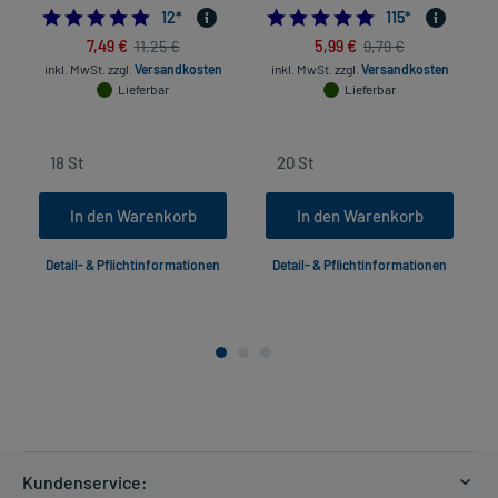
4.916666666666667
4.9130434782608
12
*
115
*
7,49 €
5,99 €
11,25 €
9,79 €
inkl. MwSt.
zzgl.
Versandkosten
inkl. MwSt.
zzgl.
Versandkosten
Lieferbar
Lieferbar
In den Warenkorb
In den Warenkorb
Detail- & Pflichtinformationen
Detail- & Pflichtinformationen
Kundenservice: