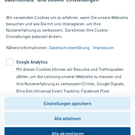
Wir verwenden Cookies um zu erfahren, wann Sie unsere Webseite
besuchen und wie Sie mit uns interagieren, um Ihre
Nutzererfahrung zu verbessern. Sie können Ihre Cookie-
Alle Preise gelten inkl. MwSt., ggf. zzgl. Versandkosten
Einstellungen jederzeit ändern.
Informationen auf dieser Website werden ausschließlich für
informative Zwecke zur Verfügung gestellt. Sie ersetzen keinesfalls
Nähere Informationen:
Datenschutzerklärung
Impressum
die Untersuchung und Behandlung durch einen Arzt. Bitte
beachten Sie, dass hierdurch weder Diagnosen gestellt noch
Google Analytics
Therapien eingeleitet werden können. | Diese Webseite benutzt
Mit diesen Cookies können wir Besuche und Trafficquellen
Google Analytics. Lesen Sie bitte dazu die wichtigen Hinweise in
unserer Datenschutzerklärung. Für den Widerruf einer Bestellung
zählen, um die Leistung unserer Webseite zu messen und
nutzen Sie das Formular:
Ihre Nutzererfahrung zu verbessern (Criteo, Google Signals,
Bing Ads Universal Event Tracking, Facebook Pixel,
Vertrag widerrufen
Youtube-Social Plugin).
Einstellungen speichern
Wir weisen darauf hin, dass die
Datenschutzbestimmungen von
Google Analytics
nicht
Alle ablehnen
*Hinweise zu unseren Aktionen und Bewertungen
zwingend den Europäischen Anforderungen gem. EU-
DSGVO genügen und ein Datentransfer in Drittstaaten bzw.
die USA nicht ausgeschlossen werden kann. Wie die
Alle akzeptieren
Daten dort verarbeitet werden, kann nicht geprüft und