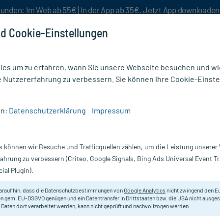
unden: Im Web ab 55€ | In der App ab 35€. Jetzt App downloade
d Cookie-Einstellungen
es um zu erfahren, wann Sie unsere Webseite besuchen und wie
e Nutzererfahrung zu verbessern. Sie können Ihre Cookie-Einste
nlösen
Rezeptur
Aktion %
en:
Datenschutzerklärung
Impressum
zmittel
/
Infusomat Space Leitung Standard
s können wir Besuche und Trafficquellen zählen, um die Leistung unsere
Nur für kurze Zeit:
Gratis-Versand* ab 19€ Mindestbestellwert!
fahrung zu verbessern (Criteo, Google Signals, Bing Ads Universal Event 
ial Plugin).
dard, 1 St
arauf hin, dass die Datenschutzbestimmungen von
Google Analytics
nicht zwingend den E
Original-Zubehör für Systemsicher
n gem. EU-DSGVO genügen und ein Datentransfer in Drittstaaten bzw. die USA nicht ausg
 Daten dort verarbeitet werden, kann nicht geprüft und nachvollzogen werden.
Inhalt:
1 