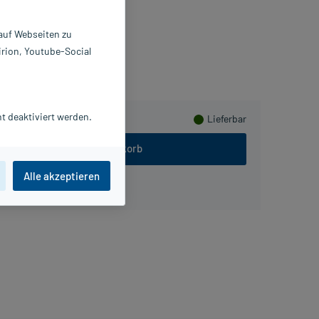
2955068
 Braun Melsungen AG
 auf Webseiten zu
irion, Youtube-Social
eln
t deaktiviert werden.
Lieferbar
In den Warenkorb
Alle akzeptieren