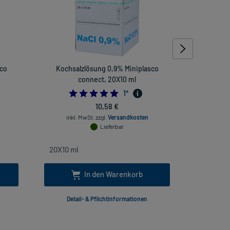
sco
Kochsalzlösung 0,9% Miniplasco
Kochsa
connect, 20X10 ml
5.0
1
*
inkl
10,58 €
inkl. MwSt.
zzgl.
Versandkosten
Lieferbar
In den Warenkorb
Detail- & Pflichtinformationen
Deta