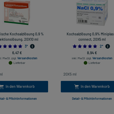
nische Kochsalzlösung 0,9 %
Kochsalzlösung 0,9% Minipla
jektionslösung, 20X10 ml
connect, 20X5 ml
5.0
5.0
3
*
2
*
6,47 €
8,94 €
kl. MwSt.
zzgl.
Versandkosten
inkl. MwSt.
zzgl.
Versandkosten
Lieferbar
Lieferbar
In den Warenkorb
In den Warenkorb
tail- & Pflichtinformationen
Detail- & Pflichtinformationen