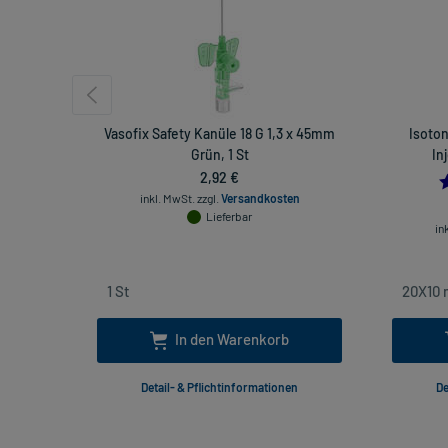
Vasofix Safety Kanüle 18 G 1,3 x 45mm
Isoto
Grün, 1 St
In
2,92 €
inkl. MwSt.
zzgl.
Versandkosten
Lieferbar
in
In den Warenkorb
Detail- & Pflichtinformationen
De