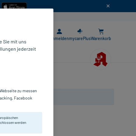
n
E-Rezept App
Anmelden
mycarePlus
Warenkorb
 Sie mit uns
llungen jederzeit
r Webseite zu messen
Tracking, Facebook
uropäischen
heit.
eschlossen werden
St