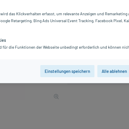
PZN:
0
Hersteller:
B.
 wird das Klickverhalten erfasst, um relevante Anzeigen und Remarketing
4,11 €
Google Retargeting, Bing Ads Universal Event Tracking, Facebook Pixel, Ka
42
PlusHerzen samm
inkl. MwSt.
zzgl.
Versandkosten
kies
d für die Funktionen der Webseite unbedingt erforderlich und können nich
Einstellungen speichern
Alle ablehnen