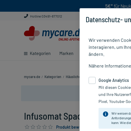
5€*
für Neuk
Hotline 03491-877012
Datenschutz- un
Wir verwenden Cooki
interagieren, um Ihr
Kategorien
Marken
Ratgeber
E-Rezept ei
ändern.
Nähere Information
mycare.de
/
Kategorien
/
Häusliche Pflege
/
Infusion & Plasmaersat
Google Analytics
Mit diesen Cookie
und Ihre Nutzerer
Pixel, Youtube-Soc
Infusomat Space Leitung Stan
Wir weisen d
Anforderunge
kann. Wie die
Produkt bewerten & PlusHerzen sichern