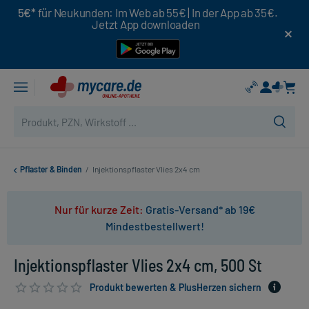
5€*
für Neukunden: Im Web ab 55€ | In der App ab 35€.
Jetzt App downloaden
Pflaster & Binden
/
Injektionspflaster Vlies 2x4 cm
Nur für kurze Zeit:
Gratis-Versand* ab 19€
Mindestbestellwert!
Injektionspflaster Vlies 2x4 cm, 500 St
Produkt bewerten & PlusHerzen sichern