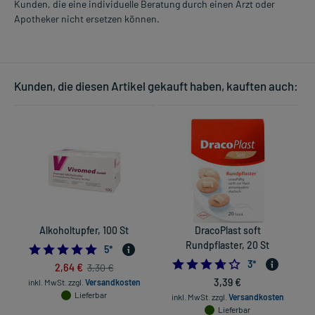
Kunden, die eine individuelle Beratung durch einen Arzt oder
Apotheker nicht ersetzen können.
Kunden, die diesen Artikel gekauft haben, kauften auch:
Alkoholtupfer, 100 St
DracoPlast soft
Rundpflaster, 20 St
5.0
5
*
3.6666666666666
3
*
2,64 €
3,30 €
3,39 €
inkl. MwSt.
zzgl.
Versandkosten
Lieferbar
inkl. MwSt.
zzgl.
Versandkosten
Lieferbar