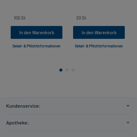
In den Warenkorb
In den Warenkorb
Detail- & Pflichtinformationen
Detail- & Pflichtinformationen
Kundenservice:
Versandkosten
Apotheke:
Zahlungsarten
Ratgeber
Kontakt