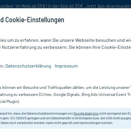
unden: Im Web ab 55€ | In der App ab 35€. Jetzt App downloade
d Cookie-Einstellungen
es um zu erfahren, wann Sie unsere Webseite besuchen und wie
e Nutzererfahrung zu verbessern. Sie können Ihre Cookie-Einste
nlösen
Rezeptur
Aktion %
en:
Datenschutzerklärung
Impressum
s können wir Besuche und Trafficquellen zählen, um die Leistung unsere
Nur für kurze Zeit:
Gratis-Versand* ab 19€ Mindestbestellwert!
fahrung zu verbessern (Criteo, Google Signals, Bing Ads Universal Event 
ial Plugin).
DHU - Einzelmittel
arauf hin, dass die Datenschutzbestimmungen von
Google Analytics
nicht zwingend den E
n gem. EU-DSGVO genügen und ein Datentransfer in Drittstaaten bzw. die USA nicht ausg
 Daten dort verarbeitet werden, kann nicht geprüft und nachvollzogen werden.
Homöopathisches Arzneimittel.