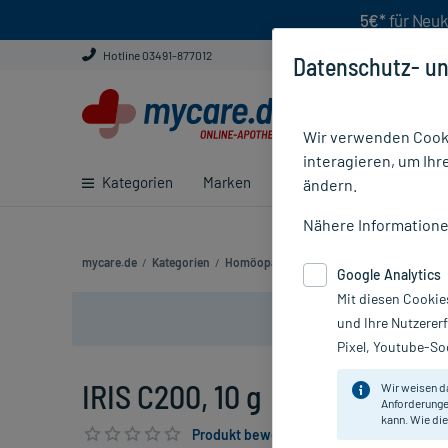
5€*
für Neuk
Hotline 03491-877012
Datenschutz- un
Wir verwenden Cooki
interagieren, um Ihr
Kategorien
Marken
Ratgeber
E-Rezept ei
ändern.
Nähere Information
mycare.de
/
Kategorien
/
Homöopathie
/
Einzelmittel
/
IRIS C200
Google Analytics
Mit diesen Cookie
und Ihre Nutzerer
Pixel, Youtube-Soc
IRIS C200, 10 g
Wir weisen d
Anforderunge
kann. Wie die
Produkt bewerten & PlusHerzen sichern