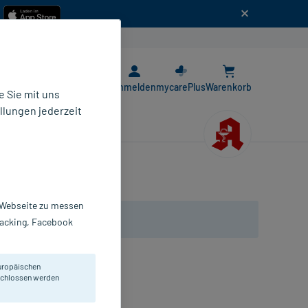
n
E-Rezept App
Anmelden
mycarePlus
Warenkorb
 Sie mit uns
llungen jederzeit
r Webseite zu messen
Tracking, Facebook
uropäischen
eschlossen werden