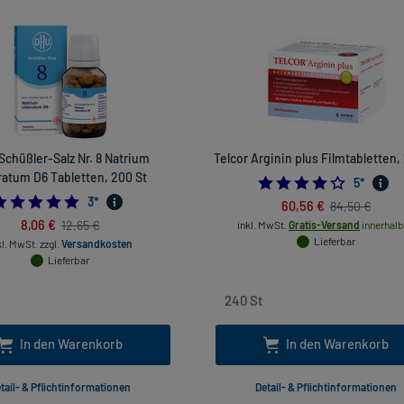
chüßler-Salz Nr. 8 Natrium
Telcor Arginin plus Filmtabletten,
ratum D6 Tabletten, 200 St
4.2
5
*
5.0
3
*
60,56 €
84,50 €
8,06 €
12,65 €
inkl. MwSt.
Gratis-Versand
innerhalb
Lieferbar
kl. MwSt.
zzgl.
Versandkosten
Lieferbar
In den Warenkorb
In den Warenkorb
tail- & Pflichtinformationen
Detail- & Pflichtinformationen