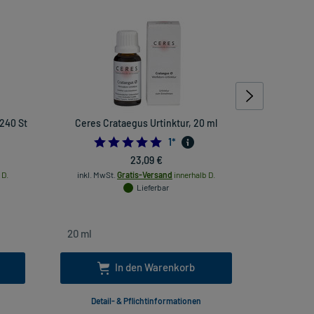
 240 St
Ceres Crataegus Urtinktur, 20 ml
Ar
5.0
1
*
23,09 €
 D.
inkl. MwSt.
Gratis-Versand
innerhalb D.
inkl
Lieferbar
In den Warenkorb
Detail- & Pflichtinformationen
Deta