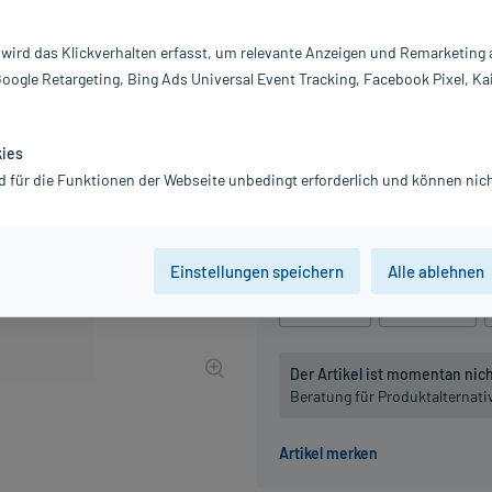
Darreichung:
Gl
Inhalt:
10
 wird das Klickverhalten erfasst, um relevante Anzeigen und Remarketing
PZN:
07
Google Retargeting, Bing Ads Universal Event Tracking, Facebook Pixel, Ka
Hersteller:
DH
18,72 €
UVP
21,85 €
188
P
kies
inkl. MwSt.
zzgl.
Versandkosten
d für die Funktionen der Webseite unbedingt erforderlich und können nich
Grundpreis: 1.872,00 € / kg
Packungseinheit
Einstellungen speichern
Alle ablehnen
10 g
, C6
10 g
, C12
Der Artikel ist momentan nicht
Beratung für Produktalternat