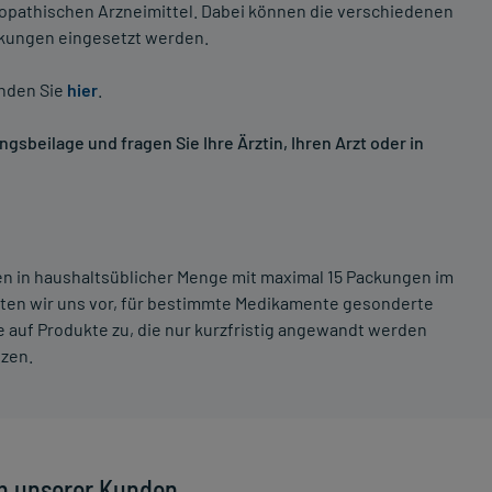
opathischen Arzneimittel. Dabei können die verschiedenen
nkungen eingesetzt werden.
inden Sie
hier
.
sbeilage und fragen Sie Ihre Ärztin, Ihren Arzt oder in
ten in haushaltsüblicher Menge mit maximal 15 Packungen im
lten wir uns vor, für bestimmte Medikamente gesonderte
 auf Produkte zu, die nur kurzfristig angewandt werden
tzen.
n unserer Kunden