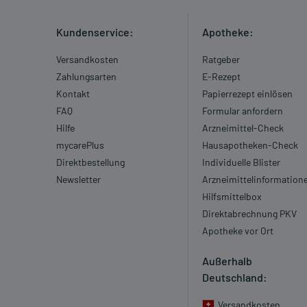
Kundenservice:
Apotheke:
Versandkosten
Ratgeber
Zahlungsarten
E-Rezept
Kontakt
Papierrezept einlösen
FAQ
Formular anfordern
Hilfe
Arzneimittel-Check
mycarePlus
Hausapotheken-Check
Direktbestellung
Individuelle Blister
Newsletter
Arzneimittelinformation
Hilfsmittelbox
Direktabrechnung PKV
Apotheke vor Ort
Außerhalb
Deutschland:
Versandkosten