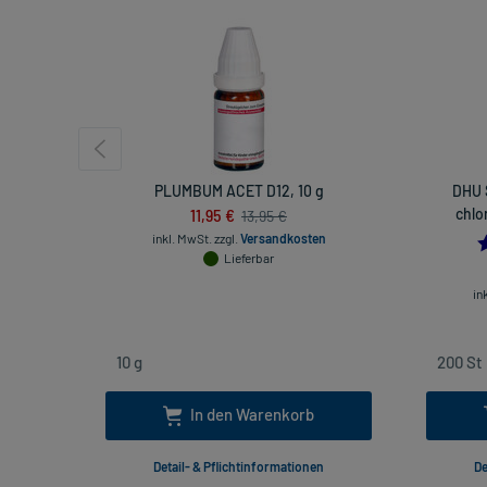
PLUMBUM ACET D12, 10 g
DHU S
11,95 €
chlo
13,95 €
inkl. MwSt.
zzgl.
Versandkosten
Lieferbar
in
In den Warenkorb
Detail- & Pflichtinformationen
De