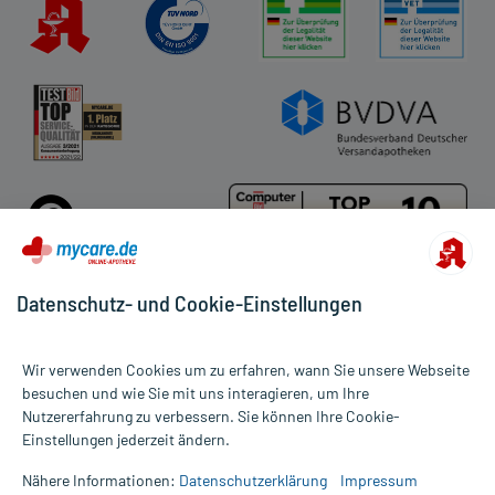
Datenschutz- und Cookie-Einstellungen
Für die Produkte der Kategorie Nägel wurden 406 Bewertungen mit
Wir verwenden Cookies um zu erfahren, wann Sie unsere Webseite
durchschnittlich 4,6 von 5 Sternen abgegeben.
besuchen und wie Sie mit uns interagieren, um Ihre
Nutzererfahrung zu verbessern. Sie können Ihre Cookie-
Alle Preise gelten inkl. MwSt., ggf. zzgl. Versandkosten
Einstellungen jederzeit ändern.
Informationen auf dieser Website werden ausschließlich für
informative Zwecke zur Verfügung gestellt. Sie ersetzen keinesfalls
Nähere Informationen:
Datenschutzerklärung
Impressum
die Untersuchung und Behandlung durch einen Arzt. Bitte