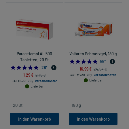
Paracetamol AL 500
Voltaren Schmerzgel, 180 g
Tabletten, 20 St
4.872727272727
55
*
4.961538461538462
26
*
16,99 €
24,94 €
1,29 €
2,15 €
inkl. MwSt.
zzgl.
Versandkosten
Lieferbar
inkl. MwSt.
zzgl.
Versandkosten
Lieferbar
In den Warenkorb
In den Warenkorb