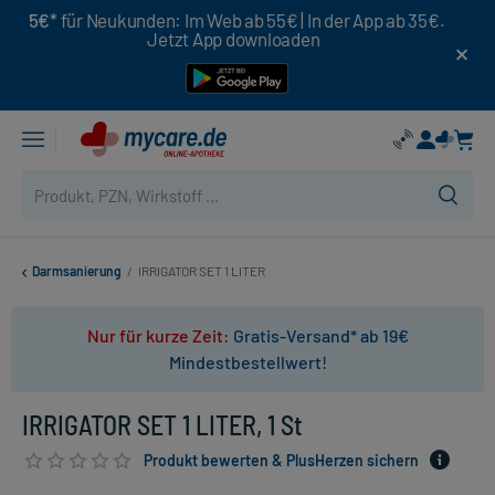
5€*
für Neukunden: Im Web ab 55€ | In der App ab 35€.
Jetzt App downloaden
Darmsanierung
/
IRRIGATOR SET 1 LITER
Nur für kurze Zeit:
Gratis-Versand* ab 19€
Mindestbestellwert!
IRRIGATOR SET 1 LITER, 1 St
Produkt bewerten & PlusHerzen sichern