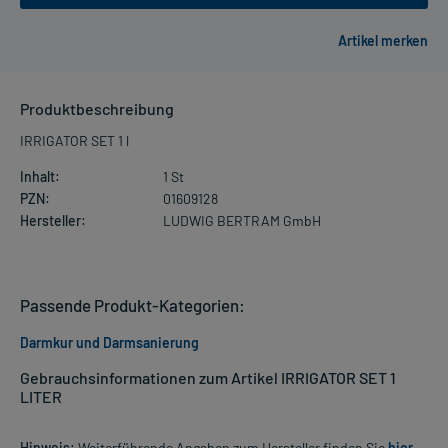
Produktbeschreibung
IRRIGATOR SET 1 l
Inhalt:
1 St
PZN:
01609128
Hersteller:
LUDWIG BERTRAM GmbH
Passende Produkt-Kategorien:
Darmkur und Darmsanierung
Gebrauchsinformationen zum Artikel IRRIGATOR SET 1
LITER
Hinweis:
Weiterführende Angaben zum Hersteller finden Sie
hier
.