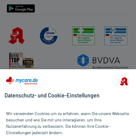
Barrierefreiheitserklärung
Datenschutz- und Cookie-Einstellungen
Wir verwenden Cookies um zu erfahren, wann Sie unsere Webseite
besuchen und wie Sie mit uns interagieren, um Ihre
Nutzererfahrung zu verbessern. Sie können Ihre Cookie-
Alle Preise gelten inkl. MwSt., ggf. zzgl. Versandkosten
Einstellungen jederzeit ändern.
Informationen auf dieser Website werden ausschließlich für