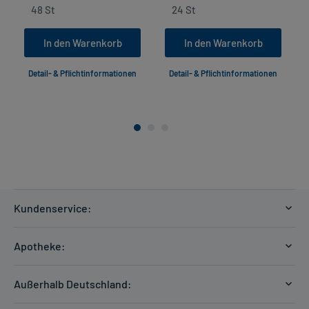
In den Warenkorb
In den Warenkorb
Detail- & Pflichtinformationen
Detail- & Pflichtinformationen
Kundenservice:
Versandkosten
Apotheke:
Zahlungsarten
Ratgeber
Kontakt
Außerhalb Deutschland:
E-Rezept
FAQ