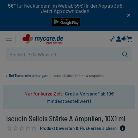
5€*
für Neukunden: Im Web ab 55€ | In der App ab 35€.
Jetzt App downloaden
Bei Tumorerkrankungen
/
Iscucin Salicis Stärke A Ampullen
Nur für kurze Zeit:
Gratis-Versand* ab 19€
Mindestbestellwert!
Iscucin Salicis Stärke A Ampullen, 10X1 ml
Produkt bewerten & PlusHerzen sichern