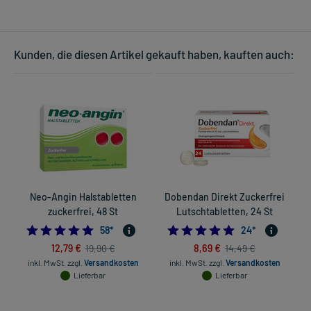
Kunden, die diesen Artikel gekauft haben, kauften auch:
Neo-Angin Halstabletten
Dobendan Direkt Zuckerfrei
zuckerfrei, 48 St
Lutschtabletten, 24 St
4.948275862068965
4.875
58
*
24
*
12,79 €
8,69 €
19,90 €
14,49 €
inkl. MwSt.
zzgl.
Versandkosten
inkl. MwSt.
zzgl.
Versandkosten
Lieferbar
Lieferbar