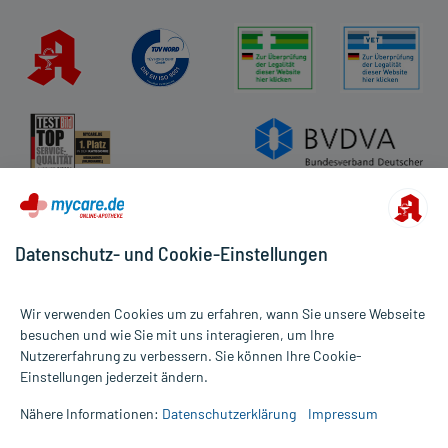
Datenschutz- und Cookie-Einstellungen
Wir verwenden Cookies um zu erfahren, wann Sie unsere Webseite
besuchen und wie Sie mit uns interagieren, um Ihre
Nutzererfahrung zu verbessern. Sie können Ihre Cookie-
Alle Preise gelten inkl. MwSt., ggf. zzgl. Versandkosten
Einstellungen jederzeit ändern.
Informationen auf dieser Website werden ausschließlich für
informative Zwecke zur Verfügung gestellt. Sie ersetzen keinesfalls
Nähere Informationen:
Datenschutzerklärung
Impressum
die Untersuchung und Behandlung durch einen Arzt. Bitte
beachten Sie, dass hierdurch weder Diagnosen gestellt noch