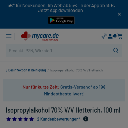
5€*
für Neukunden: Im Web ab 55€ | In der App ab 35€.
Jetzt App downloaden
Desinfektion & Reinigung
/
Isopropylalkohol 70% V/V Hetterich
Nur für kurze Zeit:
Gratis-Versand* ab 19€
Mindestbestellwert!
Isopropylalkohol 70% V/V Hetterich, 100 ml
5.0
2 Kundenbewertungen*