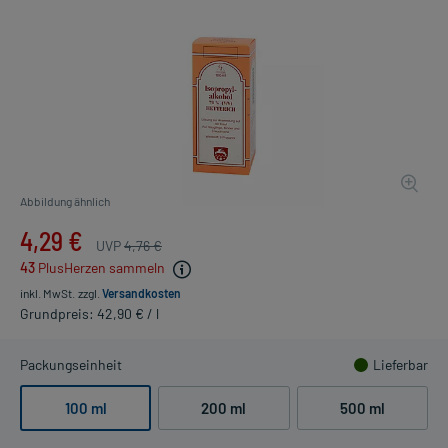
Abbildung ähnlich
4,29 €
UVP
4,76 €
43
PlusHerzen sammeln
inkl. MwSt.
zzgl.
Versandkosten
Grundpreis: 42,90 € / l
Packungseinheit
Lieferbar
100 ml
200 ml
500 ml