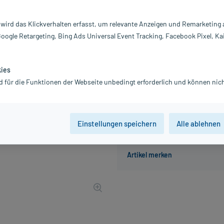
Inhalt:
2
PZN:
0
 wird das Klickverhalten erfasst, um relevante Anzeigen und Remarketing
Hersteller:
Fr
Google Retargeting, Bing Ads Universal Event Tracking, Facebook Pixel, Ka
49,53 €
496
PlusHerzen 
inkl. MwSt.
Gratis-Versand
innerhalb D.
kies
Grundpreis: 4,95 € / l
d für die Funktionen der Webseite unbedingt erforderlich und können nich
Einstellungen speichern
Alle ablehnen