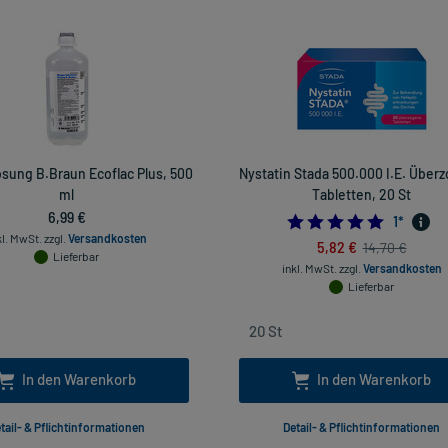
sung B.Braun Ecoflac Plus, 500
Nystatin Stada 500.000 I.E. Über
ml
Tabletten, 20 St
6,99 €
5.0
1
*
kl. MwSt.
zzgl.
Versandkosten
5,82 €
14,70 €
Lieferbar
inkl. MwSt.
zzgl.
Versandkosten
Lieferbar
In den Warenkorb
In den Warenkorb
tail- & Pflichtinformationen
Detail- & Pflichtinformationen