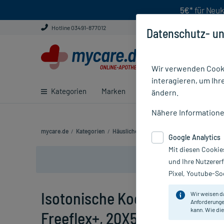
5€*
für Neuk
Hotline 03491-877012
Datenschutz- un
Wir verwenden Cooki
interagieren, um Ihr
Kategorien
Marken
Ratgeber
E-Rezept ei
ändern.
Nähere Information
mycare.de
/
Kategorien
/
Häusliche Pflege
/
Infusion & Plasmaersat
Google Analytics
Mit diesen Cookie
und Ihre Nutzerer
Pixel, Youtube-Soc
Isotonische Kochsalzlösung 
Wir weisen d
Anforderunge
kann. Wie die
Freeflex+, 20X500 ml