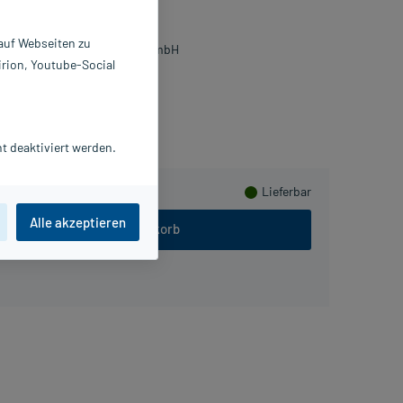
0X500 ml
9477471
 auf Webseiten zu
esenius Kabi Deutschland GmbH
irion, Youtube-Social
sammeln
t deaktiviert werden.
Lieferbar
Alle akzeptieren
In den Warenkorb