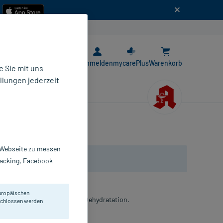
n
E-Rezept App
Anmelden
mycarePlus
Warenkorb
 Sie mit uns
llungen jederzeit
r Webseite zu messen
Tracking, Facebook
uropäischen
 bei hypotoner und isotoner Dehydratation.
eschlossen werden
fusionslösung