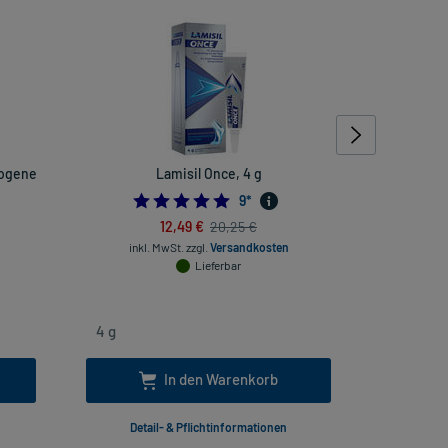
zogene
Lamisil Once, 4 g
4.777777777777778
9
*
12,49 €
20,25 €
inkl. MwSt.
zzgl.
Versandkosten
inkl. Mw
Lieferbar
In den Warenkorb
Detail- & Pflichtinformationen
Deta