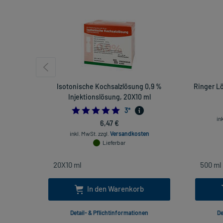
Isotonische Kochsalzlösung 0,9 %
Ringer Lö
Injektionslösung, 20X10 ml
5.0
3
*
in
6,47 €
inkl. MwSt.
zzgl.
Versandkosten
Lieferbar
In den Warenkorb
Detail- & Pflichtinformationen
De