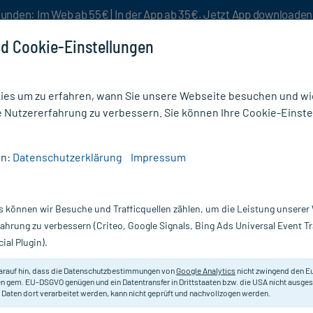
unden: Im Web ab 55€ | In der App ab 35€. Jetzt App downloade
d Cookie-Einstellungen
es um zu erfahren, wann Sie unsere Webseite besuchen und wie
e Nutzererfahrung zu verbessern. Sie können Ihre Cookie-Einste
nlösen
Rezeptur
Aktion %
en:
Datenschutzerklärung
Impressum
zmittel
/
Isotonische Kochsalzlösung Fresenius Freeflex+
s können wir Besuche und Trafficquellen zählen, um die Leistung unsere
Nur für kurze Zeit:
Gratis-Versand* ab 19€ Mindestbestellwert!
fahrung zu verbessern (Criteo, Google Signals, Bing Ads Universal Event 
ial Plugin).
Fresenius
arauf hin, dass die Datenschutzbestimmungen von
Google Analytics
nicht zwingend den E
Plasmaisotoner Flüssigkeitsersatz
n gem. EU-DSGVO genügen und ein Datentransfer in Drittstaaten bzw. die USA nicht ausg
 Daten dort verarbeitet werden, kann nicht geprüft und nachvollzogen werden.
Darreichung:
In