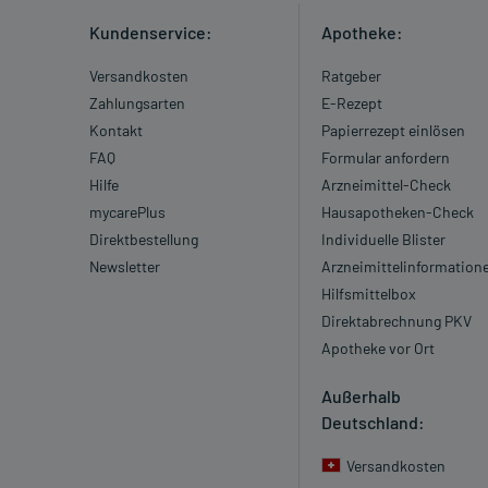
Kundenservice:
Apotheke:
Versandkosten
Ratgeber
Zahlungsarten
E-Rezept
Kontakt
Papierrezept einlösen
FAQ
Formular anfordern
Hilfe
Arzneimittel-Check
mycarePlus
Hausapotheken-Check
Direktbestellung
Individuelle Blister
Newsletter
Arzneimittelinformation
Hilfsmittelbox
Direktabrechnung PKV
Apotheke vor Ort
Außerhalb
Deutschland:
Versandkosten