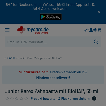
5€*
für Neukunden: Im Web ab 55€ | In der App ab 35€.
Jetzt App downloaden
Kinder
/
Junior Karex Zahnpasta mit BioHAP
Nur für kurze Zeit:
Gratis-Versand* ab 19€
Mindestbestellwert!
Junior Karex Zahnpasta mit BioHAP, 65 ml
Produkt bewerten & PlusHerzen sichern