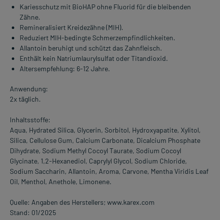
Kariesschutz mit BioHAP ohne Fluorid für die bleibenden
Zähne.
Remineralisiert Kreidezähne (MIH).
Reduziert MIH-bedingte Schmerzempfindlichkeiten.
Allantoin beruhigt und schützt das Zahnfleisch.
Enthält kein Natriumlaurylsulfat oder Titandioxid.
Altersempfehlung: 6-12 Jahre.
Anwendung:
2x täglich.
Inhaltsstoffe:
Aqua, Hydrated Silica, Glycerin, Sorbitol, Hydroxyapatite, Xylitol,
Silica, Cellulose Gum, Calcium Carbonate, Dicalcium Phosphate
Dihydrate, Sodium Methyl Cocoyl Taurate, Sodium Cocoyl
Glycinate, 1,2-Hexanediol, Caprylyl Glycol, Sodium Chloride,
Sodium Saccharin, Allantoin, Aroma, Carvone, Mentha Viridis Leaf
Oil, Menthol, Anethole, Limonene.
Quelle: Angaben des Herstellers; www.karex.com
Stand: 01/2025