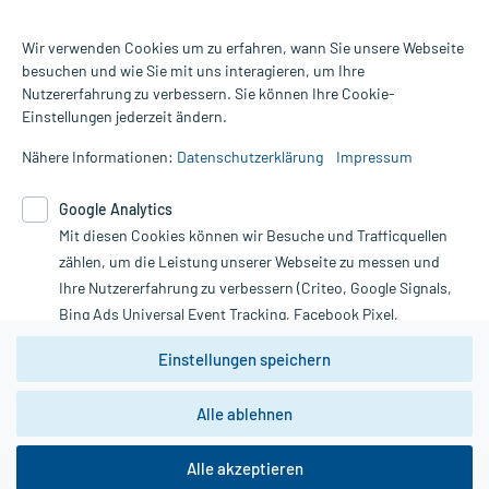
Wir verwenden Cookies um zu erfahren, wann Sie unsere Webseite
besuchen und wie Sie mit uns interagieren, um Ihre
Nutzererfahrung zu verbessern. Sie können Ihre Cookie-
Alle Preise gelten inkl. MwSt., ggf. zzgl. Versandkosten
Einstellungen jederzeit ändern.
Informationen auf dieser Website werden ausschließlich für
informative Zwecke zur Verfügung gestellt. Sie ersetzen keinesfalls
Nähere Informationen:
Datenschutzerklärung
Impressum
die Untersuchung und Behandlung durch einen Arzt. Bitte
beachten Sie, dass hierdurch weder Diagnosen gestellt noch
Google Analytics
Therapien eingeleitet werden können. | Diese Webseite benutzt
Mit diesen Cookies können wir Besuche und Trafficquellen
Google Analytics. Lesen Sie bitte dazu die wichtigen Hinweise in
unserer Datenschutzerklärung. Für den Widerruf einer Bestellung
zählen, um die Leistung unserer Webseite zu messen und
nutzen Sie das Formular:
Ihre Nutzererfahrung zu verbessern (Criteo, Google Signals,
Bing Ads Universal Event Tracking, Facebook Pixel,
Vertrag widerrufen
Youtube-Social Plugin).
Einstellungen speichern
Wir weisen darauf hin, dass die
Datenschutzbestimmungen von
Google Analytics
nicht
Alle ablehnen
*Hinweise zu unseren Aktionen und Bewertungen
zwingend den Europäischen Anforderungen gem. EU-
DSGVO genügen und ein Datentransfer in Drittstaaten bzw.
die USA nicht ausgeschlossen werden kann. Wie die
Alle akzeptieren
Daten dort verarbeitet werden, kann nicht geprüft und