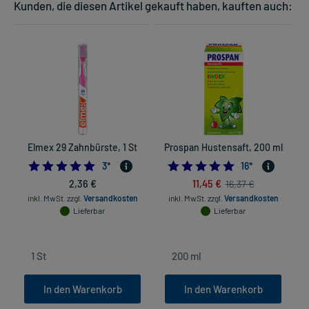
Kunden, die diesen Artikel gekauft haben, kauften auch:
Elmex 29 Zahnbürste, 1 St
Prospan Hustensaft, 200 ml
5.0
4.875
3
*
16
*
2,36 €
11,45 €
16,37 €
inkl. MwSt.
zzgl.
Versandkosten
inkl. MwSt.
zzgl.
Versandkosten
Lieferbar
Lieferbar
In den Warenkorb
In den Warenkorb