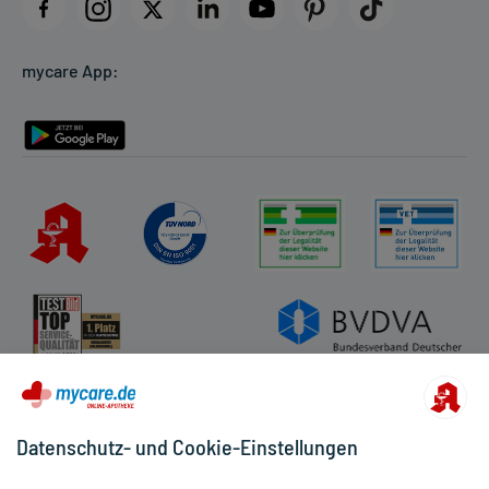
Datenschutz
Cookie-Einstellungen
mycare App:
Rückgabe/Widerruf
Barrierefreiheitserklärung
Datenschutz- und Cookie-Einstellungen