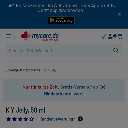
5€*
für Neukunden: Im Web ab 55€ | In der App ab 35€.
Jetzt App downloaden
Gleitgel & Intimcreme
/
K Y Jelly
Nur für kurze Zeit:
Gratis-Versand* ab 19€
Mindestbestellwert!
K Y Jelly, 50 ml
4.0
1 Kundenbewertung*