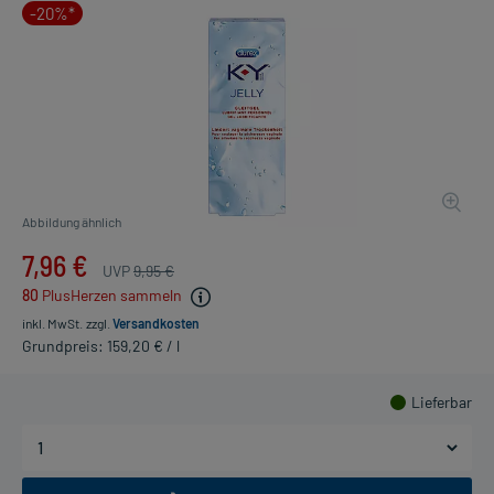
-20%*
Abbildung ähnlich
7,96 €
UVP
9,95 €
80
PlusHerzen sammeln
inkl. MwSt.
zzgl.
Versandkosten
Grundpreis: 159,20 € / l
Lieferbar