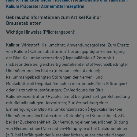
Kalium Präparate
|
Arzneimittel rezeptfrei
Gebrauchsinformationen zum Artikel Kalinor
Brausetabletten
Wichtige Hinweise (Pflichtangaben):
Kalinor.
Wirkstoff: Kaliumcitrat. Anwendungsgebiete: Zum Ersatz
von Kalium (Kaliumsubstitution) bei ausgeprägter Erniedrigung
der Blut-Kaliumkonzentration (Hypokaliämie < 3,2mmol/l)
insbesondere bei gleichzeitig bestehender stoffwechselbedingter
Übersäuerung des Blutes (metabolischer Azidose);
kaliummangelbedingten Störungen der Nerven- und
Muskeltätigkeit (hypokaiiämischen neuromuskulären Störungen)
oder Herzrhythmusstörungen; Erniedrigung der Blut-
Kaliumkonzentration (Hypokaliämie) bei gleichzeitiger Behandlung
mit digitalishaltigen Herzmitteln; Zur Vermeidung einer
Erniedrigung der Blut-Kaliumkonzentration (Hypokaliämie) bei
Übersäuerung des Blutes durch Ketonkörper (Ketoazidose), z.B.
bei der Zuckerkrankheit; Zur Verhütung einer neuerlichen Bildung
von Nierensteinen (Nierenstein-Metaphylaxe) bei Calciumsteinen
(z.B. bei Unfähigkeit der Nierenkanälchen, ausreichende Mengen