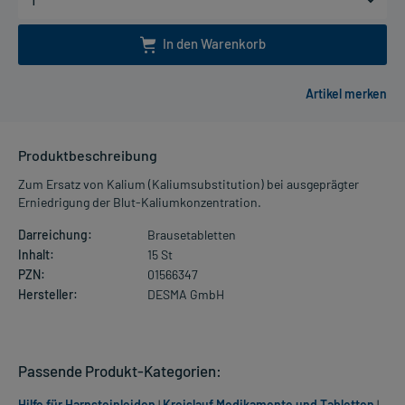
In den Warenkorb
Produktbeschreibung
Zum Ersatz von Kalium (Kaliumsubstitution) bei ausgeprägter
Erniedrigung der Blut-Kaliumkonzentration.
Darreichung:
Brausetabletten
Inhalt:
15 St
PZN:
01566347
Hersteller:
DESMA GmbH
Passende Produkt-Kategorien:
Hilfe für Harnsteinleiden
|
Kreislauf Medikamente und Tabletten
|