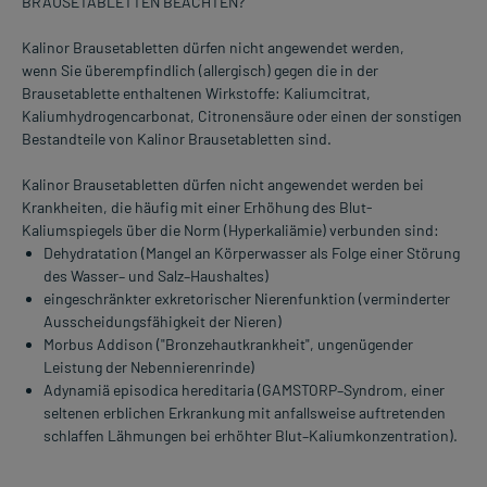
BRAUSETABLETTEN BEACHTEN?
Kalinor Brausetabletten dürfen nicht angewendet werden,
wenn Sie überempfindlich (allergisch) gegen die in der
Brausetablette enthaltenen Wirkstoffe: Kaliumcitrat,
Kaliumhydrogencarbonat, Citronensäure oder einen der sonstigen
Bestandteile von Kalinor Brausetabletten sind.
Kalinor Brausetabletten dürfen nicht angewendet werden bei
Krankheiten, die häufig mit einer Erhöhung des Blut-
Kaliumspiegels über die Norm (Hyperkaliämie) verbunden sind:
Dehydratation (Mangel an Körperwasser als Folge einer Störung
des Wasser– und Salz–Haushaltes)
eingeschränkter exkretorischer Nierenfunktion (verminderter
Ausscheidungsfähigkeit der Nieren)
Morbus Addison ("Bronzehautkrankheit", ungenügender
Leistung der Nebennierenrinde)
Adynamiä episodica hereditaria (GAMSTORP–Syndrom, einer
seltenen erblichen Erkrankung mit anfallsweise auftretenden
schlaffen Lähmungen bei erhöhter Blut–Kaliumkonzentration).