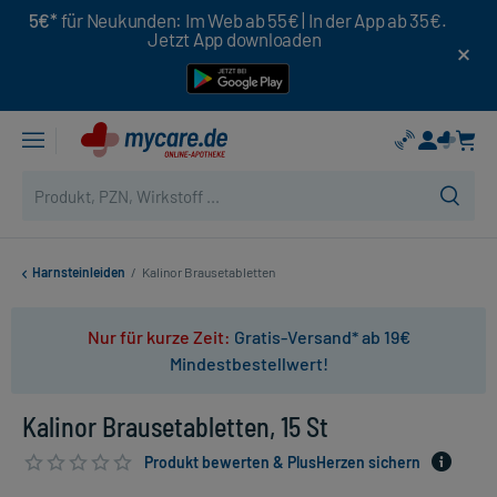
5€*
für Neukunden: Im Web ab 55€ | In der App ab 35€.
Jetzt App downloaden
Harnsteinleiden
/
Kalinor Brausetabletten
Nur für kurze Zeit:
Gratis-Versand* ab 19€
Mindestbestellwert!
Kalinor Brausetabletten, 15 St
Produkt bewerten & PlusHerzen sichern