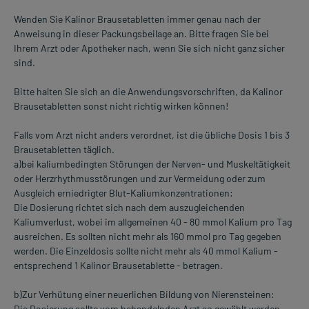
Wenden Sie Kalinor Brausetabletten immer genau nach der
Anweisung in dieser Packungsbeilage an. Bitte fragen Sie bei
Ihrem Arzt oder Apotheker nach, wenn Sie sich nicht ganz sicher
sind.
Bitte halten Sie sich an die Anwendungsvorschriften, da Kalinor
Brausetabletten sonst nicht richtig wirken können!
Falls vom Arzt nicht anders verordnet, ist die übliche Dosis 1 bis 3
Brausetabletten täglich.
a)bei kaliumbedingten Störungen der Nerven- und Muskeltätigkeit
oder Herzrhythmusstörungen und zur Vermeidung oder zum
Ausgleich erniedrigter Blut-Kaliumkonzentrationen:
Die Dosierung richtet sich nach dem auszugleichenden
Kaliumverlust, wobei im allgemeinen 40 - 80 mmol Kalium pro Tag
ausreichen. Es sollten nicht mehr als 160 mmol pro Tag gegeben
werden. Die Einzeldosis sollte nicht mehr als 40 mmol Kalium -
entsprechend 1 Kalinor Brausetablette - betragen.
b)Zur Verhütung einer neuerlichen Bildung von Nierensteinen:
Die Dosierung sollte vom behandelnden Arzt so gewählt werden,