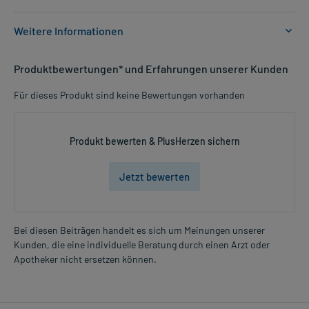
Weitere Informationen
Anwendungsgebiete:
Produktbewertungen* und Erfahrungen unserer Kunden
- Behandlung eines stark verminderten Kaliumgehaltes im Blut
(Hypokaliämie)
Für dieses Produkt sind keine Bewertungen vorhanden
- Vorbeugung eines verminderten Kaliumgehaltes im Blut
(Hypokaliämie) bei Ketoazidose
- Neuromuskulären Störungen durch verminderten Kaliumgehalt
Produkt bewerten & PlusHerzen sichern
im Blut (Hypokaliämie)
- Herzrhythmusstörungen durch verminderten Kaliumgehalt im
Blut (Hypokaliämie)
Jetzt bewerten
- Kaliummangel (Hypokaliämie) bei gleichzeitiger Digitalistherapie
- Nierensteine
Bei diesen Beiträgen handelt es sich um Meinungen unserer
Dosierung und Anwendungshinweise:
Kunden, die eine individuelle Beratung durch einen Arzt oder
Mehr anzeigen
Erwachsene
Apotheker nicht ersetzen können.
1 Brausetablette
1-2-mal täglich
während der Mahlzeit