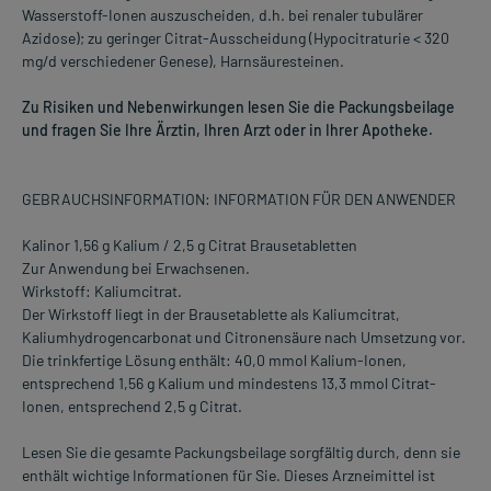
Wasserstoff-Ionen auszuscheiden, d.h. bei renaler tubulärer
Azidose); zu geringer Citrat-Ausscheidung (Hypocitraturie < 320
mg/d verschiedener Genese), Harnsäuresteinen.
Zu Risiken und Nebenwirkungen lesen Sie die Packungsbeilage
und fragen Sie Ihre Ärztin, Ihren Arzt oder in Ihrer Apotheke.
GEBRAUCHSINFORMATION: INFORMATION FÜR DEN ANWENDER
Kalinor 1,56 g Kalium / 2,5 g Citrat Brausetabletten
Zur Anwendung bei Erwachsenen.
Wirkstoff: Kaliumcitrat.
Der Wirkstoff liegt in der Brausetablette als Kaliumcitrat,
Kaliumhydrogencarbonat und Citronensäure nach Umsetzung vor.
Die trinkfertige Lösung enthält: 40,0 mmol Kalium-Ionen,
entsprechend 1,56 g Kalium und mindestens 13,3 mmol Citrat-
Ionen, entsprechend 2,5 g Citrat.
Lesen Sie die gesamte Packungsbeilage sorgfältig durch, denn sie
enthält wichtige Informationen für Sie. Dieses Arzneimittel ist