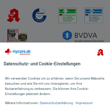
- Zu hoher Kaliumgehalt im Blut
- Herzrhythmusstörung
- Sodbrennen
- Bauchschmerzen
- Durchfall
- Aufstoßen
- Übelkeit
- Erbrechen
- Entweichen von Darmgasen
- Allergische Reaktion
- Hautentzündung (Ekzem)
Datenschutz- und Cookie-Einstellungen
- Juckreiz (Pruritus)
- Hautausschlag
- Schwellung des Gesichts
Wir verwenden Cookies um zu erfahren, wann Sie unsere Webseite
besuchen und wie Sie mit uns interagieren, um Ihre
Bemerken Sie eine Befindlichkeitsstörung oder Veränderung
Nutzererfahrung zu verbessern. Sie können Ihre Cookie-
Alle Preise gelten inkl. MwSt., ggf. zzgl. Versandkosten
während der Behandlung, wenden Sie sich an Ihren Arzt oder
Einstellungen jederzeit ändern.
Informationen auf dieser Website werden ausschließlich für
Apotheker.
informative Zwecke zur Verfügung gestellt. Sie ersetzen keinesfalls
Nähere Informationen:
Datenschutzerklärung
Impressum
die Untersuchung und Behandlung durch einen Arzt. Bitte
Für die Information an dieser Stelle werden vor allem