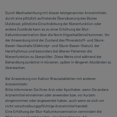
Durch Wechselwirkung mit diesen letztgenannten Arzneimitteln,
durch eine plötzlich auftretende Übersäuerung des Blutes
(Azidose), plötzliche Einschränkung der Nierenfunktion oder
andere Zustände kann es zu einer Erhöhung der Blut-
Kaliumkonzentration über die Norm (Hyperkaliämie) kommen. Vor
der Anwendung sind der Zustand des Mineralstoff- und Säure-
Basen-Haushalts (Elektrolyt- und Säure-Basen-Status), der
Herzrhythmus und besonders bei älteren Patienten die
Nierenfunktion zu überprüfen. Diese Werte sind während der
Behandlung zunächst in kürzeren, später in längeren Abständen zu
überwachen.
Bei Anwendung von Kalinor Brausetabletten mit anderen
Arzneimitteln:
Bitte informieren Sie Ihren Arzt oder Apotheker, wenn Sie andere
Arzneimittel einnehmen oder anwenden bzw. vor kurzem
eingenommen oder angewendet haben, auch wenn es sich um
nicht verschreibungspflichtige Arzneimittel handelt.
Eine Erhöhung der Blut-Kaliumkonzentration vermindert die
Wirkung von Herzglykosiden, eine Erniedrigung, d.h.