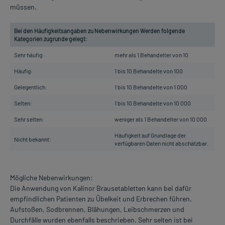
müssen.
Bei den Häufigkeitsangaben zu Nebenwirkungen Werden folgende
Kategorien zugrunde gelegt:
Sehr häufig:
mehr als 1 Behandelter von 10
Häufig:
1 bis 10 Behandelte von 100
Gelegentlich:
1 bis 10 Behandelte von 1 000
Selten:
1 bis 10 Behandelte von 10 000
Sehr selten:
weniger als 1 Behandelter von 10 000
Häufigkeit auf Grundlage der
Nicht bekannt:
verfügbaren Daten nicht abschätzbar.
Mögliche Nebenwirkungen:
Die Anwendung von Kalinor Brausetabletten kann bei dafür
empfindlichen Patienten zu Übelkeit und Erbrechen führen.
Aufstoßen, Sodbrennen, Blähungen, Leibschmerzen und
Durchfälle wurden ebenfalls beschrieben. Sehr selten ist bei