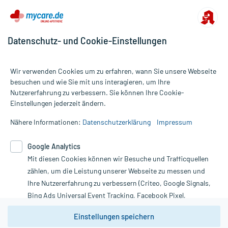
Nebenwirkungen berücksichtigt, die bei mindestens einem von
1.000 behandelten Patienten auftreten.
Datenschutz- und Cookie-Einstellungen
Zusammensetzung:
Wirkstoff
Kaliumcitrat-1-Wasser
2170 mg
Wir verwenden Cookies um zu erfahren, wann Sie unsere Webseite
Wirkstoff
Kaliumhydrogencarbonat
2000 mg
besuchen und wie Sie mit uns interagieren, um Ihre
Wirkstoff
Citronensäure
2057 mg
Nutzererfahrung zu verbessern. Sie können Ihre Cookie-
Alle Preise gelten inkl. MwSt., ggf. zzgl. Versandkosten
Wirkstoff
Kalium-Ion
Insgesamt 1565,66 mg
Einstellungen jederzeit ändern.
Informationen auf dieser Website werden ausschließlich für
Wirkstoff
Kalium-Ion
40 mmol
informative Zwecke zur Verfügung gestellt. Sie ersetzen keinesfalls
Nähere Informationen:
Datenschutzerklärung
Impressum
Wirkstoff
Citrat-Trianion
mindestens 13,3 mmol
die Untersuchung und Behandlung durch einen Arzt. Bitte
Wirkstoff
Citrat-Trianion
mindestens 2500 mg
beachten Sie, dass hierdurch weder Diagnosen gestellt noch
Google Analytics
Hilfsstoff
Glucose-Sirup
+
Therapien eingeleitet werden können. | Diese Webseite benutzt
Mit diesen Cookies können wir Besuche und Trafficquellen
Google Analytics. Lesen Sie bitte dazu die wichtigen Hinweise in
Hilfsstoff
Leucin
+
unserer Datenschutzerklärung. Für den Widerruf einer Bestellung
zählen, um die Leistung unserer Webseite zu messen und
Hilfsstoff
Saccharin
+
nutzen Sie das Formular:
Hilfsstoff
Saccharose
1,58 mg
Ihre Nutzererfahrung zu verbessern (Criteo, Google Signals,
Hilfsstoff
Zitronen-Aroma
+
Bing Ads Universal Event Tracking, Facebook Pixel,
Vertrag widerrufen
Youtube-Social Plugin).
Wirkungsweise:
Einstellungen speichern
Wie wirken die Inhaltsstoffe des Arzneimittels?