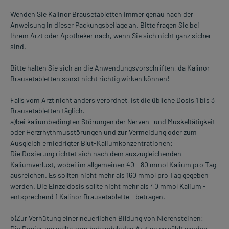
Wenden Sie Kalinor Brausetabletten immer genau nach der
Anweisung in dieser Packungsbeilage an. Bitte fragen Sie bei
Ihrem Arzt oder Apotheker nach, wenn Sie sich nicht ganz sicher
sind.
Bitte halten Sie sich an die Anwendungsvorschriften, da Kalinor
Brausetabletten sonst nicht richtig wirken können!
Falls vom Arzt nicht anders verordnet, ist die übliche Dosis 1 bis 3
Brausetabletten täglich.
a)bei kaliumbedingten Störungen der Nerven- und Muskeltätigkeit
oder Herzrhythmusstörungen und zur Vermeidung oder zum
Ausgleich erniedrigter Blut-Kaliumkonzentrationen:
Die Dosierung richtet sich nach dem auszugleichenden
Kaliumverlust, wobei im allgemeinen 40 - 80 mmol Kalium pro Tag
ausreichen. Es sollten nicht mehr als 160 mmol pro Tag gegeben
werden. Die Einzeldosis sollte nicht mehr als 40 mmol Kalium -
entsprechend 1 Kalinor Brausetablette - betragen.
b)Zur Verhütung einer neuerlichen Bildung von Nierensteinen:
Die Dosierung sollte vom behandelnden Arzt so gewählt werden,