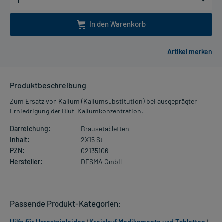
In den Warenkorb
Produktbeschreibung
Zum Ersatz von Kalium (Kaliumsubstitution) bei ausgeprägter
Erniedrigung der Blut-Kaliumkonzentration.
Darreichung:
Brausetabletten
Inhalt:
2X15 St
PZN:
02135106
Hersteller:
DESMA GmbH
Passende Produkt-Kategorien:
Hilfe für Harnsteinleiden
|
Kreislauf Medikamente und Tabletten
|