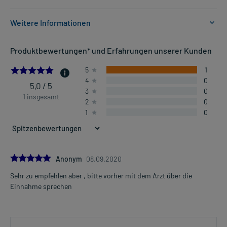
Weitere Informationen
Anwendungsgebiete:
Produktbewertungen* und Erfahrungen unserer Kunden
- Behandlung eines stark verminderten Kaliumgehaltes im Blut
(Hypokaliämie)
5.0
5
1
- Vorbeugung eines verminderten Kaliumgehaltes im Blut
4
0
(Hypokaliämie) bei Ketoazidose
5,0 / 5
3
0
- Neuromuskulären Störungen durch verminderten Kaliumgehalt
1 insgesamt
2
0
im Blut (Hypokaliämie)
1
0
- Herzrhythmusstörungen durch verminderten Kaliumgehalt im
Blut (Hypokaliämie)
- Kaliummangel (Hypokaliämie) bei gleichzeitiger Digitalistherapie
- Nierensteine
5.0
Anonym
08.09.2020
Sehr zu empfehlen aber , bitte vorher mit dem Arzt über die
Dosierung und Anwendungshinweise:
Mehr anzeigen
Einnahme sprechen
Erwachsene
1 Brausetablette
1-2-mal täglich
während der Mahlzeit