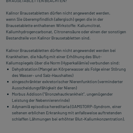
BRAUSETABLETTEN BEACHTEN?
Kalinor Brausetabletten dürfen nicht angewendet werden,
wenn Sie überempfindlich (allergisch) gegen die in der
Brausetablette enthaltenen Wirkstoffe: Kaliumcitrat,
Kaliumhydrogencarbonat, Citronensäure oder einen der sonstigen
Bestandteile von Kalinor Brausetabletten sind.
Kalinor Brausetabletten dürfen nicht angewendet werden bei
Krankheiten, die häufig mit einer Erhöhung des Blut-
Kaliumspiegels über die Norm (Hyperkaliämie) verbunden sind:
Dehydratation (Mangel an Körperwasser als Folge einer Störung
des Wasser– und Salz–Haushaltes)
eingeschränkter exkretorischer Nierenfunktion (verminderter
Ausscheidungsfähigkeit der Nieren)
Morbus Addison ("Bronzehautkrankheit", ungenügender
Leistung der Nebennierenrinde)
Adynamiä episodica hereditaria (GAMSTORP–Syndrom, einer
seltenen erblichen Erkrankung mit anfallsweise auftretenden
schlaffen Lähmungen bei erhöhter Blut–Kaliumkonzentration).