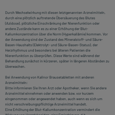
Durch Wechselwirkung mit diesen letztgenannten Arzneimitteln,
durch eine plötzlich auftretende Übersäuerung des Blutes
(Azidose), plötzliche Einschränkung der Nierenfunktion oder
andere Zustände kann es zu einer Erhöhung der Blut-
Kaliumkonzentration über die Norm (Hyperkaliämie) kommen. Vor
der Anwendung sind der Zustand des Mineralstoff- und Säure-
Basen-Haushalts (Elektrolyt- und Säure-Basen-Status), der
Herzrhythmus und besonders bei älteren Patienten die
Nierenfunktion zu überprüfen. Diese Werte sind während der
Behandlung zunächst in kürzeren, später in längeren Abständen zu
überwachen.
Bei Anwendung von Kalinor Brausetabletten mit anderen
Arzneimitteln:
Bitte informieren Sie Ihren Arzt oder Apotheker, wenn Sie andere
Arzneimittel einnehmen oder anwenden bzw. vor kurzem
eingenommen oder angewendet haben, auch wenn es sich um
nicht verschreibungspflichtige Arzneimittel handelt.
Eine Erhöhung der Blut-Kaliumkonzentration vermindert die
Wirkung von Herzglykosiden, eine Erniedrigung, d.h.