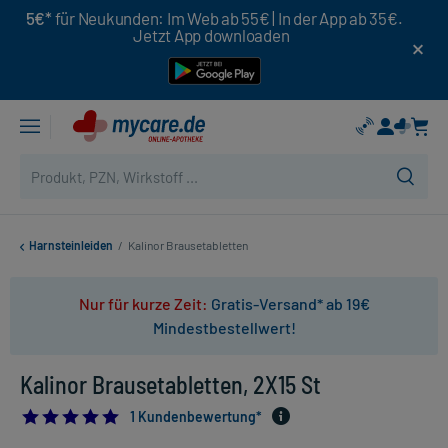
5€*
für Neukunden: Im Web ab 55€ | In der App ab 35€.
Jetzt App downloaden
Harnsteinleiden
/
Kalinor Brausetabletten
Nur für kurze Zeit:
Gratis-Versand* ab 19€
Mindestbestellwert!
Kalinor Brausetabletten, 2X15 St
5.0
1 Kundenbewertung*