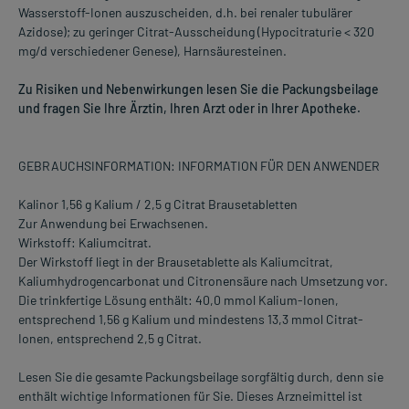
Wasserstoff-Ionen auszuscheiden, d.h. bei renaler tubulärer
Azidose); zu geringer Citrat-Ausscheidung (Hypocitraturie < 320
mg/d verschiedener Genese), Harnsäuresteinen.
Zu Risiken und Nebenwirkungen lesen Sie die Packungsbeilage
und fragen Sie Ihre Ärztin, Ihren Arzt oder in Ihrer Apotheke.
GEBRAUCHSINFORMATION: INFORMATION FÜR DEN ANWENDER
Kalinor 1,56 g Kalium / 2,5 g Citrat Brausetabletten
Zur Anwendung bei Erwachsenen.
Wirkstoff: Kaliumcitrat.
Der Wirkstoff liegt in der Brausetablette als Kaliumcitrat,
Kaliumhydrogencarbonat und Citronensäure nach Umsetzung vor.
Die trinkfertige Lösung enthält: 40,0 mmol Kalium-Ionen,
entsprechend 1,56 g Kalium und mindestens 13,3 mmol Citrat-
Ionen, entsprechend 2,5 g Citrat.
Lesen Sie die gesamte Packungsbeilage sorgfältig durch, denn sie
enthält wichtige Informationen für Sie. Dieses Arzneimittel ist