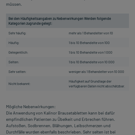
müssen.
Bei den Häufigkeitsangaben zu Nebenwirkungen Werden folgende
Kategorien zugrunde gelegt:
Sehr häufig:
mehr als 1 Behandelter von 10
Häufig:
1 bis 10 Behandelte von 100
Gelegentlich:
1 bis 10 Behandelte von 1 000
Selten:
1 bis 10 Behandelte von 10 000
Sehr selten:
weniger als 1 Behandelter von 10 000
Häufigkeit auf Grundlage der
Nicht bekannt:
verfügbaren Daten nicht abschätzbar.
Mögliche Nebenwirkungen:
Die Anwendung von Kalinor Brausetabletten kann bei dafür
empfindlichen Patienten zu Übelkeit und Erbrechen führen.
Aufstoßen, Sodbrennen, Blähungen, Leibschmerzen und
Durchfälle wurden ebenfalls beschrieben. Sehr selten ist bei