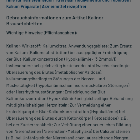
Kalium Präparate
|
Arzneimittel rezeptfrei
Gebrauchsinformationen zum Artikel Kalinor
Brausetabletten
Wichtige Hinweise (Pflichtangaben):
Kalinor.
Wirkstoff: Kaliumcitrat. Anwendungsgebiete: Zum Ersatz
von Kalium (Kaliumsubstitution) bei ausgeprägter Erniedrigung
der Blut-Kaliumkonzentration (Hypokaliämie < 3,2mmol/l)
insbesondere bei gleichzeitig bestehender stoffwechselbedingter
Übersäuerung des Blutes (metabolischer Azidose);
kaliummangelbedingten Störungen der Nerven- und
Muskeltätigkeit (hypokaiiämischen neuromuskulären Störungen)
oder Herzrhythmusstörungen; Erniedrigung der Blut-
Kaliumkonzentration (Hypokaliämie) bei gleichzeitiger Behandlung
mit digitalishaltigen Herzmitteln; Zur Vermeidung einer
Erniedrigung der Blut-Kaliumkonzentration (Hypokaliämie) bei
Übersäuerung des Blutes durch Ketonkörper (Ketoazidose), z.B.
bei der Zuckerkrankheit; Zur Verhütung einer neuerlichen Bildung
von Nierensteinen (Nierenstein-Metaphylaxe) bei Calciumsteinen
(z.B. bei Unfähigkeit der Nierenkanälchen, ausreichende Mengen