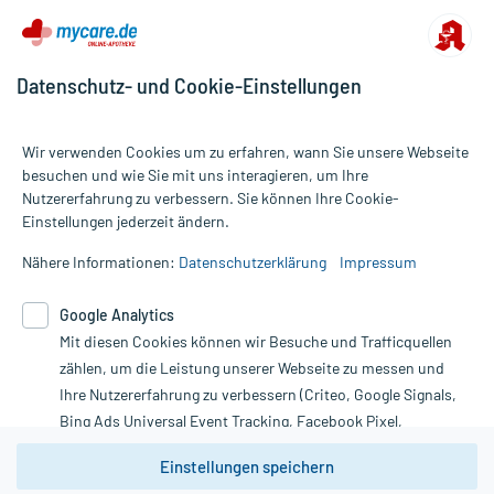
Datenschutz- und Cookie-Einstellungen
Wir verwenden Cookies um zu erfahren, wann Sie unsere Webseite
besuchen und wie Sie mit uns interagieren, um Ihre
Nutzererfahrung zu verbessern. Sie können Ihre Cookie-
Alle Preise gelten inkl. MwSt., ggf. zzgl. Versandkosten
Einstellungen jederzeit ändern.
Informationen auf dieser Website werden ausschließlich für
informative Zwecke zur Verfügung gestellt. Sie ersetzen keinesfalls
Nähere Informationen:
Datenschutzerklärung
Impressum
die Untersuchung und Behandlung durch einen Arzt. Bitte
beachten Sie, dass hierdurch weder Diagnosen gestellt noch
Google Analytics
Therapien eingeleitet werden können. | Diese Webseite benutzt
Google Analytics. Lesen Sie bitte dazu die wichtigen Hinweise in
Mit diesen Cookies können wir Besuche und Trafficquellen
unserer Datenschutzerklärung. Für den Widerruf einer Bestellung
zählen, um die Leistung unserer Webseite zu messen und
nutzen Sie das Formular:
Ihre Nutzererfahrung zu verbessern (Criteo, Google Signals,
Bing Ads Universal Event Tracking, Facebook Pixel,
Vertrag widerrufen
Youtube-Social Plugin).
Einstellungen speichern
Wir weisen darauf hin, dass die