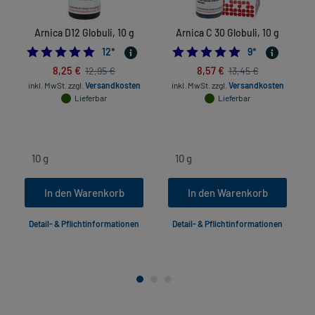
Arnica D12 Globuli, 10 g
Arnica C 30 Globuli, 10 g
5.0
4.8888888888888
12
*
9
*
8,25 €
8,57 €
12,95 €
13,45 €
inkl. MwSt.
zzgl.
Versandkosten
inkl. MwSt.
zzgl.
Versandkosten
Lieferbar
Lieferbar
In den Warenkorb
In den Warenkorb
Detail- & Pflichtinformationen
Detail- & Pflichtinformationen