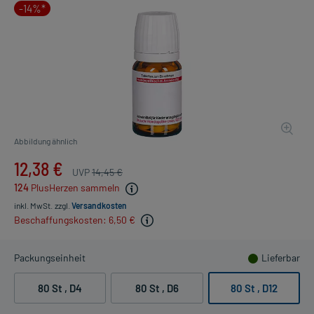
-14%*
Abbildung ähnlich
12,38 €
UVP
14,45 €
124
PlusHerzen sammeln
inkl. MwSt.
zzgl.
Versandkosten
Beschaffungskosten: 6,50 €
Packungseinheit
Lieferbar
80 St
, D4
80 St
, D6
80 St
, D12