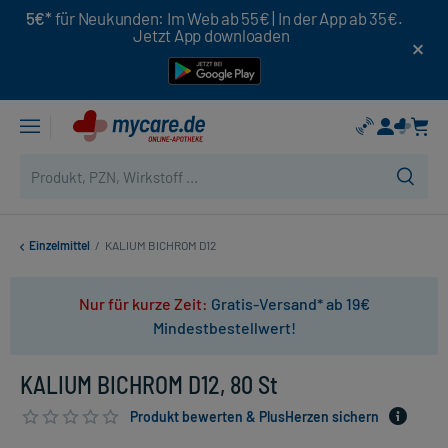
5€*
für Neukunden: Im Web ab 55€ | In der App ab 35€.
Jetzt App downloaden
Einzelmittel
/
KALIUM BICHROM D12
Nur für kurze Zeit:
Gratis-Versand* ab 19€
Mindestbestellwert!
KALIUM BICHROM D12, 80 St
Produkt bewerten & PlusHerzen sichern