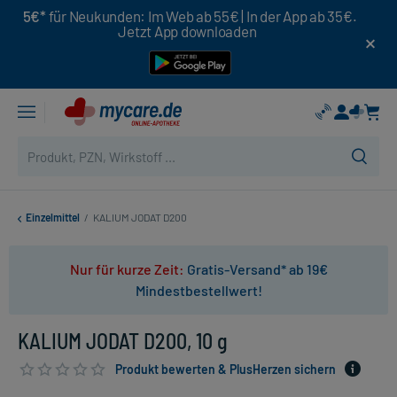
5€*
für Neukunden: Im Web ab 55€ | In der App ab 35€.
Jetzt App downloaden
Einzelmittel
/
KALIUM JODAT D200
Nur für kurze Zeit:
Gratis-Versand* ab 19€
Mindestbestellwert!
KALIUM JODAT D200, 10 g
Produkt bewerten & PlusHerzen sichern