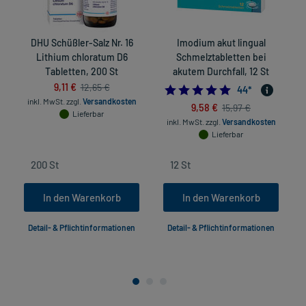
DHU Schüßler-Salz Nr. 16
Imodium akut lingual
Lithium chloratum D6
Schmelztabletten bei
Tabletten, 200 St
akutem Durchfall, 12 St
9,11 €
12,65 €
4.727272727272
44
*
inkl. MwSt.
zzgl.
Versandkosten
9,58 €
15,97 €
Lieferbar
inkl. MwSt.
zzgl.
Versandkosten
Lieferbar
In den Warenkorb
In den Warenkorb
Detail- & Pflichtinformationen
Detail- & Pflichtinformationen