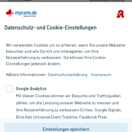
Datenschutz- und Cookie-Einstellungen
Wir verwenden Cookies um zu erfahren, wann Sie unsere Webseite
besuchen und wie Sie mit uns interagieren, um Ihre
Nutzererfahrung zu verbessern. Sie können Ihre Cookie-
Alle Preise gelten inkl. MwSt., ggf. zzgl. Versandkosten
Einstellungen jederzeit ändern.
Informationen auf dieser Website werden ausschließlich für
informative Zwecke zur Verfügung gestellt. Sie ersetzen keinesfalls
Nähere Informationen:
Datenschutzerklärung
Impressum
die Untersuchung und Behandlung durch einen Arzt. Bitte
beachten Sie, dass hierdurch weder Diagnosen gestellt noch
Google Analytics
Therapien eingeleitet werden können. | Diese Webseite benutzt
Mit diesen Cookies können wir Besuche und Trafficquellen
Google Analytics. Lesen Sie bitte dazu die wichtigen Hinweise in
unserer Datenschutzerklärung. Für den Widerruf einer Bestellung
zählen, um die Leistung unserer Webseite zu messen und
nutzen Sie das Formular:
Ihre Nutzererfahrung zu verbessern (Criteo, Google Signals,
Bing Ads Universal Event Tracking, Facebook Pixel,
Vertrag widerrufen
Youtube-Social Plugin).
Einstellungen speichern