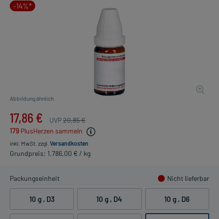
-14%*
Abbildung ähnlich
17,86 €
UVP
20,85 €
179
PlusHerzen sammeln
inkl. MwSt.
zzgl.
Versandkosten
Grundpreis: 1.786,00 € / kg
Packungseinheit
Nicht lieferbar
10 g
, D3
10 g
, D4
10 g
, D6