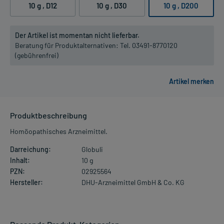
10 g
, D12
10 g
, D30
10 g
, D200
Der Artikel ist momentan nicht lieferbar.
Beratung für Produktalternativen:
Tel. 03491-8770120
(gebührenfrei)
Produktbeschreibung
Homöopathisches Arzneimittel.
Darreichung:
Globuli
Inhalt:
10 g
PZN:
02925564
Hersteller:
DHU-Arzneimittel GmbH & Co. KG