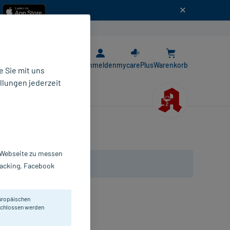
n
E-Rezept App
Anmelden
mycarePlus
Warenkorb
 Sie mit uns
llungen jederzeit
r Webseite zu messen
Tracking, Facebook
uropäischen
e geeignet.
eschlossen werden
ompressen