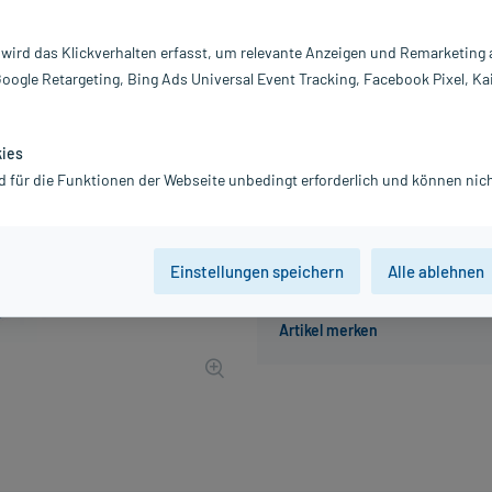
Inhalt:
1 
PZN:
0
 wird das Klickverhalten erfasst, um relevante Anzeigen und Remarketing
Hersteller:
Ca
Google Retargeting, Bing Ads Universal Event Tracking, Facebook Pixel, Ka
1,52 €
16
PlusHerzen samm
inkl. MwSt.
zzgl.
Versandkosten
kies
d für die Funktionen der Webseite unbedingt erforderlich und können nich
Der Artikel ist momentan nicht
Einstellungen speichern
Alle ablehnen
Beratung für Produktalternat