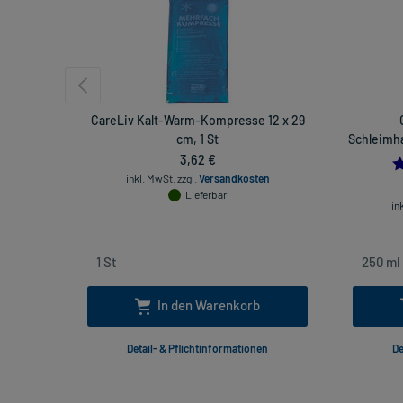
CareLiv Kalt-Warm-Kompresse 12 x 29
cm, 1 St
Schleimha
3,62 €
inkl. MwSt.
zzgl.
Versandkosten
Lieferbar
in
In den Warenkorb
Detail- & Pflichtinformationen
De