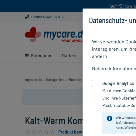
5€*
für Neuk
Hotline 03491-877012
Datenschutz- un
Wir verwenden Cooki
interagieren, um Ihr
Kategorien
Marken
Ratgeber
E-Rezept ei
ändern.
Nähere Information
mycare.de
/
Kategorien
/
Muskeln, Knochen & Gelenke
/
Kälte- & W
Google Analytics
Mit diesen Cookie
und Ihre Nutzerer
Pixel, Youtube-Soc
Kalt-Warm Kompresse 7x10 cm
Wir weisen d
Anforderunge
kann. Wie die
Produkt bewerten & PlusHerzen sichern