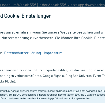
unden: Im Web ab 55€ | In der App ab 35€. Jetzt App downloade
d Cookie-Einstellungen
es um zu erfahren, wann Sie unsere Webseite besuchen und wie
e Nutzererfahrung zu verbessern. Sie können Ihre Cookie-Einste
nlösen
Rezeptur
Aktion %
en:
Datenschutzerklärung
Impressum
ärmetherapie
/
Kalt-Warm Kompresse 7x10 cm
s können wir Besuche und Trafficquellen zählen, um die Leistung unsere
Nur für kurze Zeit:
Gratis-Versand* ab 19€ Mindestbestellwert!
fahrung zu verbessern (Criteo, Google Signals, Bing Ads Universal Event 
ial Plugin).
, 1 St
arauf hin, dass die Datenschutzbestimmungen von
Google Analytics
nicht zwingend den E
Tiefgefrierfähig, auch für Mikrowell
n gem. EU-DSGVO genügen und ein Datentransfer in Drittstaaten bzw. die USA nicht ausg
 Daten dort verarbeitet werden, kann nicht geprüft und nachvollzogen werden.
Darreichung:
K