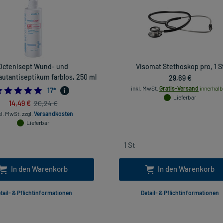
Octenisept Wund- und
Visomat Stethoskop pro, 1 S
utantiseptikum farblos, 250 ml
29,69 €
inkl. MwSt.
Gratis-Versand
innerhalb
4.9411764705882355
17
*
Lieferbar
14,49 €
20,24 €
kl. MwSt.
zzgl.
Versandkosten
Lieferbar
In den Warenkorb
In den Warenkorb
tail- & Pflichtinformationen
Detail- & Pflichtinformationen