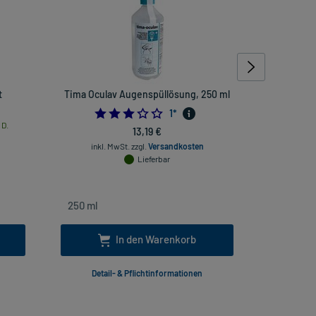
t
Tima Oculav Augenspüllösung, 250 ml
Merido
M
3.0
1
*
 D.
13,19 €
inkl
inkl. MwSt.
zzgl.
Versandkosten
Lieferbar
In den Warenkorb
Detail- & Pflichtinformationen
Deta