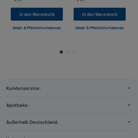
In den Warenkorb
In den Warenkorb
Detail- & Pflichtinformationen
Detail- & Pflichtinformationen
Kundenservice:
Versandkosten
Apotheke:
Zahlungsarten
Ratgeber
Kontakt
Außerhalb Deutschland:
E-Rezept
FAQ
Versandkosten Schweiz
Papierrezept einlösen
Hilfe