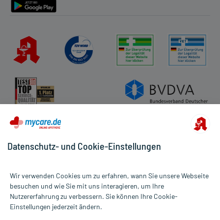
Datenschutz- und Cookie-Einstellungen
Wir verwenden Cookies um zu erfahren, wann Sie unsere Webseite
besuchen und wie Sie mit uns interagieren, um Ihre
Nutzererfahrung zu verbessern. Sie können Ihre Cookie-
Alle Preise gelten inkl. MwSt., ggf. zzgl. Versandkosten
Einstellungen jederzeit ändern.
Informationen auf dieser Website werden ausschließlich für
informative Zwecke zur Verfügung gestellt. Sie ersetzen keinesfalls