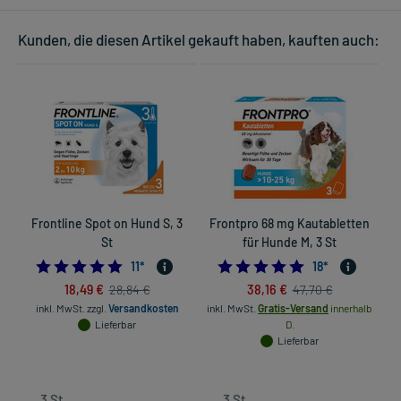
Kunden, die diesen Artikel gekauft haben, kauften auch:
Frontline Spot on Hund S, 3
Frontpro 68 mg Kautabletten
St
für Hunde M, 3 St
5.0
5.0
11
*
18
*
18,49 €
38,16 €
28,84 €
47,70 €
inkl. MwSt.
zzgl.
Versandkosten
inkl. MwSt.
Gratis-Versand
innerhalb
in
Lieferbar
D.
Lieferbar