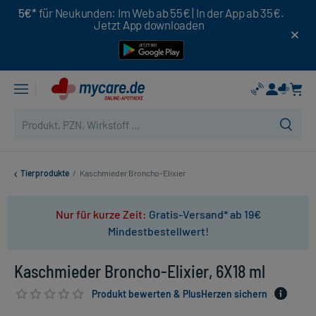
5€*
für Neukunden: Im Web ab 55€ | In der App ab 35€.
Jetzt App downloaden
Tierprodukte
/
Kaschmieder Broncho-Elixier
Nur für kurze Zeit:
Gratis-Versand* ab 19€
Mindestbestellwert!
Kaschmieder Broncho-Elixier, 6X18 ml
Produkt bewerten & PlusHerzen sichern