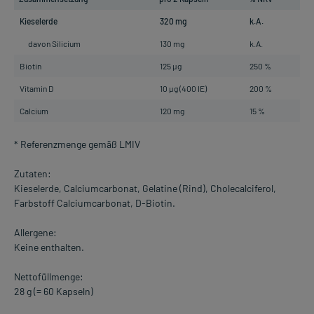
Kieselerde
320 mg
k.A.
davon Silicium
130 mg
k.A.
Biotin
125 µg
250 %
Vitamin D
10 µg (400 IE)
200 %
Calcium
120 mg
15 %
* Referenzmenge gemäß LMIV
Zutaten:
Kieselerde, Calciumcarbonat, Gelatine (Rind), Cholecalciferol,
Farbstoff Calciumcarbonat, D-Biotin.
Allergene:
Keine enthalten.
Nettofüllmenge:
28 g (= 60 Kapseln)