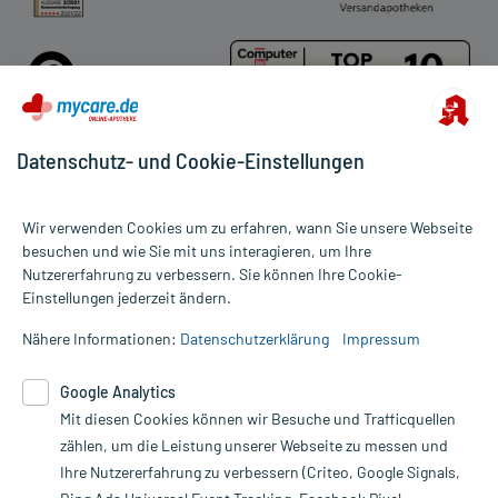
Datenschutz- und Cookie-Einstellungen
Für die Produkte der Kategorie Eubos wurden 169 Bewertungen mit
Wir verwenden Cookies um zu erfahren, wann Sie unsere Webseite
durchschnittlich 4,8 von 5 Sternen abgegeben.
besuchen und wie Sie mit uns interagieren, um Ihre
Nutzererfahrung zu verbessern. Sie können Ihre Cookie-
Alle Preise gelten inkl. MwSt., ggf. zzgl. Versandkosten
Einstellungen jederzeit ändern.
Informationen auf dieser Website werden ausschließlich für
informative Zwecke zur Verfügung gestellt. Sie ersetzen keinesfalls
Nähere Informationen:
Datenschutzerklärung
Impressum
die Untersuchung und Behandlung durch einen Arzt. Bitte
beachten Sie, dass hierdurch weder Diagnosen gestellt noch
Google Analytics
Therapien eingeleitet werden können. | Diese Webseite benutzt
Mit diesen Cookies können wir Besuche und Trafficquellen
Google Analytics. Lesen Sie bitte dazu die wichtigen Hinweise in
unserer Datenschutzerklärung. Für den Widerruf einer Bestellung
zählen, um die Leistung unserer Webseite zu messen und
nutzen Sie das Formular:
Ihre Nutzererfahrung zu verbessern (Criteo, Google Signals,