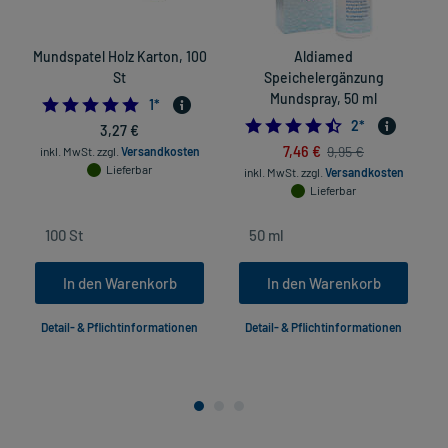
Mundspatel Holz Karton, 100
Aldiamed
D
St
Speichelergänzung
Mundspray, 50 ml
5.0
1
*
4.5
2
*
3,27 €
7,46 €
9,95 €
inkl. MwSt.
zzgl.
Versandkosten
Lieferbar
inkl. MwSt.
zzgl.
Versandkosten
Lieferbar
In den Warenkorb
In den Warenkorb
Detail- & Pflichtinformationen
Detail- & Pflichtinformationen