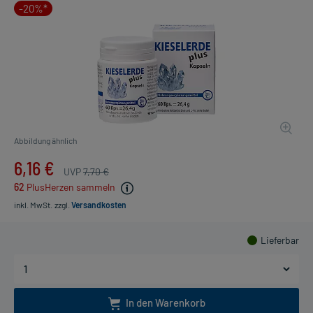
-20%*
Abbildung ähnlich
6,16 €
UVP
7,70 €
62
PlusHerzen sammeln
inkl. MwSt.
zzgl.
Versandkosten
Lieferbar
In den Warenkorb