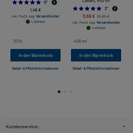
Lavant, 400 ml
5.0
6
*
5.0
3
*
1,46 €
11,68 €
13,90 €
inkl. MwSt.
zzgl.
Versandkosten
Lieferbar
inkl. MwSt.
zzgl.
Versandkosten
Lieferbar
In den Warenkorb
In den Warenkorb
Detail- & Pflichtinformationen
Detail- & Pflichtinformationen
Kundenservice: