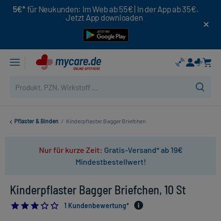
5€*
für Neukunden: Im Web ab 55€ | In der App ab 35€.
Jetzt App downloaden
Pflaster & Binden
/
Kinderpflaster Bagger Briefchen
Nur für kurze Zeit:
Gratis-Versand* ab 19€
Mindestbestellwert!
Kinderpflaster Bagger Briefchen, 10 St
3.0
1 Kundenbewertung*