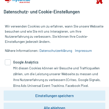
Datenschutz- und Cookie-Einstellungen
Für die Produkte der Kategorie Aspirin wurden 472 Bewertungen
Wir verwenden Cookies um zu erfahren, wann Sie unsere Webseite
mit durchschnittlich 4,8 von 5 Sternen abgegeben.
besuchen und wie Sie mit uns interagieren, um Ihre
Nutzererfahrung zu verbessern. Sie können Ihre Cookie-
Alle Preise gelten inkl. MwSt., ggf. zzgl. Versandkosten
Einstellungen jederzeit ändern.
Informationen auf dieser Website werden ausschließlich für
informative Zwecke zur Verfügung gestellt. Sie ersetzen keinesfalls
Nähere Informationen:
Datenschutzerklärung
Impressum
die Untersuchung und Behandlung durch einen Arzt. Bitte
beachten Sie, dass hierdurch weder Diagnosen gestellt noch
Google Analytics
Therapien eingeleitet werden können. | Diese Webseite benutzt
Mit diesen Cookies können wir Besuche und Trafficquellen
Google Analytics. Lesen Sie bitte dazu die wichtigen Hinweise in
unserer Datenschutzerklärung. Für den Widerruf einer Bestellung
zählen, um die Leistung unserer Webseite zu messen und
nutzen Sie das Formular:
Ihre Nutzererfahrung zu verbessern (Criteo, Google Signals,
Bing Ads Universal Event Tracking, Facebook Pixel,
Vertrag widerrufen
Youtube-Social Plugin).
Einstellungen speichern
Wir weisen darauf hin, dass die
Datenschutzbestimmungen von
Google Analytics
nicht
Alle ablehnen
*Hinweise zu unseren Aktionen und Bewertungen