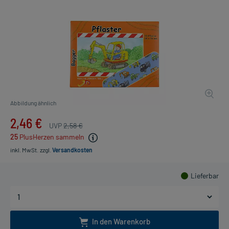
Abbildung ähnlich
2,46 €
UVP
2,58 €
25
PlusHerzen sammeln
inkl. MwSt.
zzgl.
Versandkosten
Lieferbar
In den Warenkorb