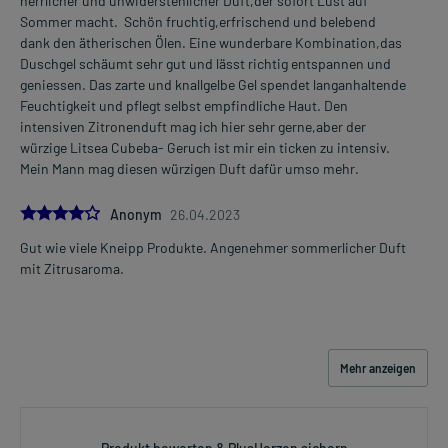
herrlicher und unwiderstehlicher Duft,der sofort Lust auf
Sommer macht. Schön fruchtig,erfrischend und belebend
dank den ätherischen Ölen. Eine wunderbare Kombination,das
Duschgel schäumt sehr gut und lässt richtig entspannen und
geniessen. Das zarte und knallgelbe Gel spendet langanhaltende
Feuchtigkeit und pflegt selbst empfindliche Haut. Den
intensiven Zitronenduft mag ich hier sehr gerne,aber der
würzige Litsea Cubeba- Geruch ist mir ein ticken zu intensiv.
Mein Mann mag diesen würzigen Duft dafür umso mehr.
4.0
Anonym
26.04.2023
Gut wie viele Kneipp Produkte. Angenehmer sommerlicher Duft
mit Zitrusaroma.
Mehr anzeigen