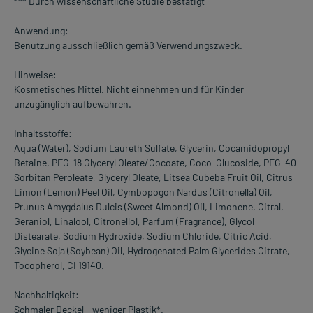
*** Durch wissenschaftliche Studie bestätigt
Anwendung:
Benutzung ausschließlich gemäß Verwendungszweck.
Hinweise:
Kosmetisches Mittel. Nicht einnehmen und für Kinder
unzugänglich aufbewahren.
Inhaltsstoffe:
Aqua (Water), Sodium Laureth Sulfate, Glycerin, Cocamidopropyl
Betaine, PEG-18 Glyceryl Oleate/Cocoate, Coco-Glucoside, PEG-40
Sorbitan Peroleate, Glyceryl Oleate, Litsea Cubeba Fruit Oil, Citrus
Limon (Lemon) Peel Oil, Cymbopogon Nardus (Citronella) Oil,
Prunus Amygdalus Dulcis (Sweet Almond) Oil, Limonene, Citral,
Geraniol, Linalool, Citronellol, Parfum (Fragrance), Glycol
Distearate, Sodium Hydroxide, Sodium Chloride, Citric Acid,
Glycine Soja (Soybean) Oil, Hydrogenated Palm Glycerides Citrate,
Tocopherol, CI 19140.
Nachhaltigkeit:
Schmaler Deckel - weniger Plastik*.