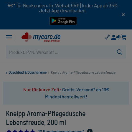
5€*
für Neukunden: Im Web ab 55€ | In der App ab 35€.
Jetzt App downloaden
Duschbad & Duschcreme
/
Kneipp Aroma-Pflegedusche Lebensfreude
Nur für kurze Zeit:
Gratis-Versand* ab 19€
Mindestbestellwert!
Kneipp Aroma-Pflegedusche
Lebensfreude, 200 ml
4.8
10 Kundenbewertungen*