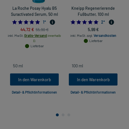
La Roche Posay Hyalu B5
Kneipp Regenerierende
Suractivated Serum, 50 ml
Fußbutter, 100 ml
5.0
5.0
1
*
2
*
44,72 €
5,99 €
55,90 €
inkl. MwSt.
Gratis-Versand
innerhalb
inkl. MwSt.
zzgl.
Versandkosten
D.
Lieferbar
Lieferbar
In den Warenkorb
In den Warenkorb
Detail- & Pflichtinformationen
Detail- & Pflichtinformationen