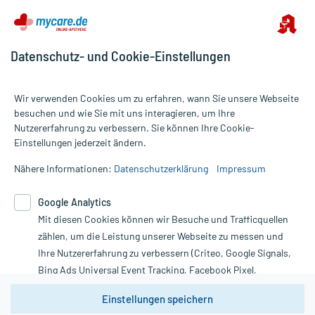
Datenschutz- und Cookie-Einstellungen
Wir verwenden Cookies um zu erfahren, wann Sie unsere Webseite
besuchen und wie Sie mit uns interagieren, um Ihre
Nutzererfahrung zu verbessern. Sie können Ihre Cookie-
Alle Preise gelten inkl. MwSt., ggf. zzgl. Versandkosten
Einstellungen jederzeit ändern.
Informationen auf dieser Website werden ausschließlich für
informative Zwecke zur Verfügung gestellt. Sie ersetzen keinesfalls
Nähere Informationen:
Datenschutzerklärung
Impressum
die Untersuchung und Behandlung durch einen Arzt. Bitte
beachten Sie, dass hierdurch weder Diagnosen gestellt noch
Google Analytics
Therapien eingeleitet werden können. | Diese Webseite benutzt
Mit diesen Cookies können wir Besuche und Trafficquellen
Google Analytics. Lesen Sie bitte dazu die wichtigen Hinweise in
unserer Datenschutzerklärung. Für den Widerruf einer Bestellung
zählen, um die Leistung unserer Webseite zu messen und
nutzen Sie das Formular:
Ihre Nutzererfahrung zu verbessern (Criteo, Google Signals,
Bing Ads Universal Event Tracking, Facebook Pixel,
Vertrag widerrufen
Youtube-Social Plugin).
Einstellungen speichern