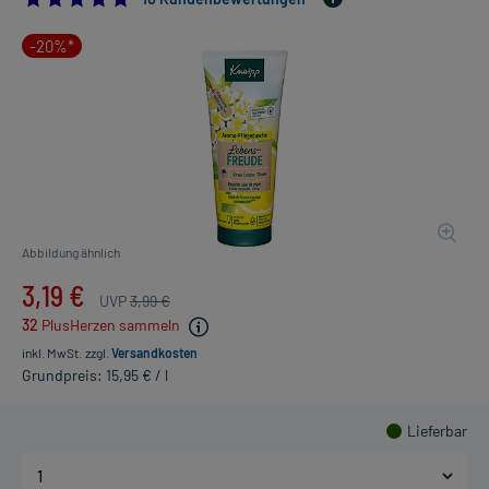
-20%*
Abbildung ähnlich
3,19 €
UVP
3,99 €
32
PlusHerzen sammeln
inkl. MwSt.
zzgl.
Versandkosten
Grundpreis: 15,95 € / l
Lieferbar