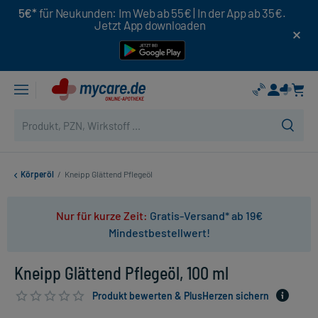
5€*
für Neukunden: Im Web ab 55€ | In der App ab 35€.
Jetzt App downloaden
Körperöl
/
Kneipp Glättend Pflegeöl
Nur für kurze Zeit:
Gratis-Versand* ab 19€
Mindestbestellwert!
Kneipp Glättend Pflegeöl, 100 ml
Produkt bewerten & PlusHerzen sichern