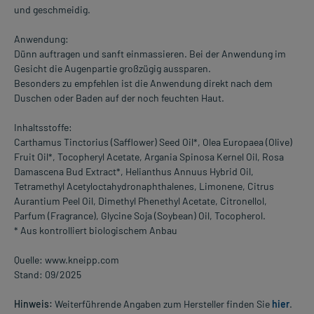
und geschmeidig.
Anwendung:
Dünn auftragen und sanft einmassieren. Bei der Anwendung im
Gesicht die Augenpartie großzügig aussparen.
Besonders zu empfehlen ist die Anwendung direkt nach dem
Duschen oder Baden auf der noch feuchten Haut.
Inhaltsstoffe:
Carthamus Tinctorius (Safflower) Seed Oil*, Olea Europaea (Olive)
Fruit Oil*, Tocopheryl Acetate, Argania Spinosa Kernel Oil, Rosa
Damascena Bud Extract*, Helianthus Annuus Hybrid Oil,
Tetramethyl Acetyloctahydronaphthalenes, Limonene, Citrus
Aurantium Peel Oil, Dimethyl Phenethyl Acetate, Citronellol,
Parfum (Fragrance), Glycine Soja (Soybean) Oil, Tocopherol.
* Aus kontrolliert biologischem Anbau
Quelle: www.kneipp.com
Stand: 09/2025
Hinweis:
Weiterführende Angaben zum Hersteller finden Sie
hier
.