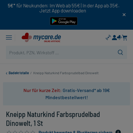
5€*
für Neukunden: Im Web ab 55€ | In der App ab 35€.
Jetzt App downloaden
Badekristalle
/
Kneipp Naturkind Farbsprudelbad Dinowelt
Nur für kurze Zeit:
Gratis-Versand* ab 19€
Mindestbestellwert!
Kneipp Naturkind Farbsprudelbad
Dinowelt, 1 St
Produkt bewerten & PlusHerzen sichern