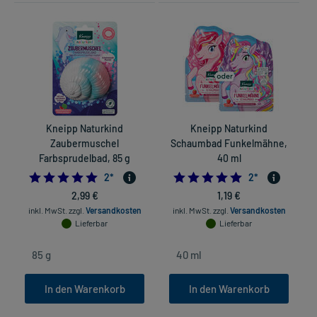
Kneipp Naturkind
Kneipp Naturkind
Zaubermuschel
Schaumbad Funkelmähne,
S
Farbsprudelbad, 85 g
40 ml
5.0
5.0
2
*
2
*
2,99 €
1,19 €
inkl. MwSt.
zzgl.
Versandkosten
inkl. MwSt.
zzgl.
Versandkosten
Lieferbar
Lieferbar
In den Warenkorb
In den Warenkorb