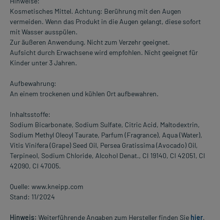
Hinweise:
Kosmetisches Mittel. Achtung: Berührung mit den Augen
vermeiden. Wenn das Produkt in die Augen gelangt, diese sofort
mit Wasser ausspülen.
Zur äußeren Anwendung. Nicht zum Verzehr geeignet.
Aufsicht durch Erwachsene wird empfohlen. Nicht geeignet für
Kinder unter 3 Jahren.
Aufbewahrung:
An einem trockenen und kühlen Ort aufbewahren.
Inhaltsstoffe:
Sodium Bicarbonate, Sodium Sulfate, Citric Acid, Maltodextrin,
Sodium Methyl Oleoyl Taurate, Parfum (Fragrance), Aqua (Water),
Vitis Vinifera (Grape) Seed Oil, Persea Gratissima (Avocado) Oil,
Terpineol, Sodium Chloride, Alcohol Denat., CI 19140, CI 42051, CI
42090, CI 47005.
Quelle: www.kneipp.com
Stand: 11/2024
Hinweis:
Weiterführende Angaben zum Hersteller finden Sie
hier
.