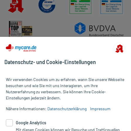
Datenschutz- und Cookie-Einstellungen
Wir verwenden Cookies um zu erfahren, wann Sie unsere Webseite
besuchen und wie Sie mit uns interagieren, um Ihre
Nutzererfahrung zu verbessern. Sie können Ihre Cookie-
Alle Preise gelten inkl. MwSt., ggf. zzgl. Versandkosten
Einstellungen jederzeit ändern.
Informationen auf dieser Website werden ausschließlich für
informative Zwecke zur Verfügung gestellt. Sie ersetzen keinesfalls
Nähere Informationen:
Datenschutzerklärung
Impressum
die Untersuchung und Behandlung durch einen Arzt. Bitte
beachten Sie, dass hierdurch weder Diagnosen gestellt noch
Google Analytics
Therapien eingeleitet werden können. | Diese Webseite benutzt
Mit diesen Cookies können wir Besuche und Trafficquellen
Google Analytics. Lesen Sie bitte dazu die wichtigen Hinweise in