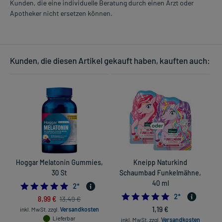
Kunden, die eine individuelle Beratung durch einen Arzt oder
Apotheker nicht ersetzen können.
Kunden, die diesen Artikel gekauft haben, kauften auch:
Hoggar Melatonin Gummies,
Kneipp Naturkind
30 St
Schaumbad Funkelmähne,
40 ml
5.0
2
*
5.0
2
*
8,99 €
13,49 €
1,19 €
inkl. MwSt.
zzgl.
Versandkosten
Lieferbar
inkl. MwSt.
zzgl.
Versandkosten