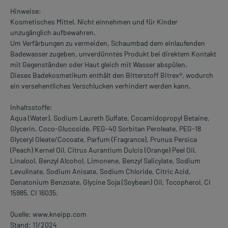
Hinweise:
Kosmetisches Mittel. Nicht einnehmen und für Kinder
unzugänglich aufbewahren.
Um Verfärbungen zu vermeiden, Schaumbad dem einlaufenden
Badewasser zugeben, unverdünntes Produkt bei direktem Kontakt
mit Gegenständen oder Haut gleich mit Wasser abspülen.
Dieses Badekosmetikum enthält den Bitterstoff Bitrex®, wodurch
ein versehentliches Verschlucken verhindert werden kann.
Inhaltsstoffe:
Aqua (Water), Sodium Laureth Sulfate, Cocamidopropyl Betaine,
Glycerin, Coco-Glucoside, PEG-40 Sorbitan Peroleate, PEG-18
Glyceryl Oleate/Cocoate, Parfum (Fragrance), Prunus Persica
(Peach) Kernel Oil, Citrus Aurantium Dulcis (Orange) Peel Oil,
Linalool, Benzyl Alcohol, Limonene, Benzyl Salicylate, Sodium
Levulinate, Sodium Anisate, Sodium Chloride, Citric Acid,
Denatonium Benzoate, Glycine Soja (Soybean) Oil, Tocopherol, CI
15985, CI 16035.
Quelle: www.kneipp.com
Stand: 11/2024