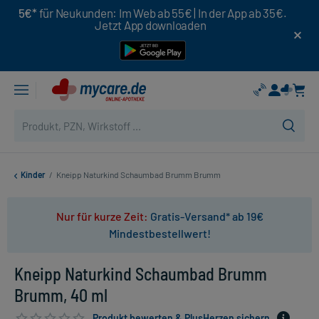
5€*
für Neukunden: Im Web ab 55€ | In der App ab 35€.
Jetzt App downloaden
Kinder
/
Kneipp Naturkind Schaumbad Brumm Brumm
Nur für kurze Zeit:
Gratis-Versand* ab 19€
Mindestbestellwert!
Kneipp Naturkind Schaumbad Brumm
Brumm, 40 ml
Produkt bewerten & PlusHerzen sichern