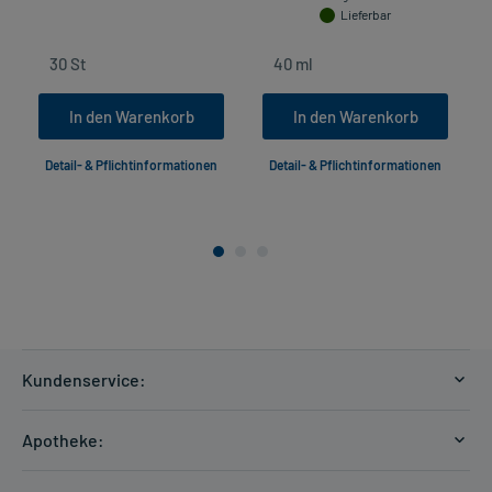
Lieferbar
In den Warenkorb
In den Warenkorb
Detail- & Pflichtinformationen
Detail- & Pflichtinformationen
Kundenservice:
Versandkosten
Apotheke:
Zahlungsarten
Ratgeber
Kontakt