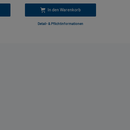
In den Warenkorb
Detail- & Pflichtinformationen
Deta