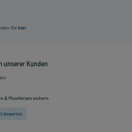
inden Sie
hier
.
n unserer Kunden
den
n & PlusHerzen sichern
zt bewerten