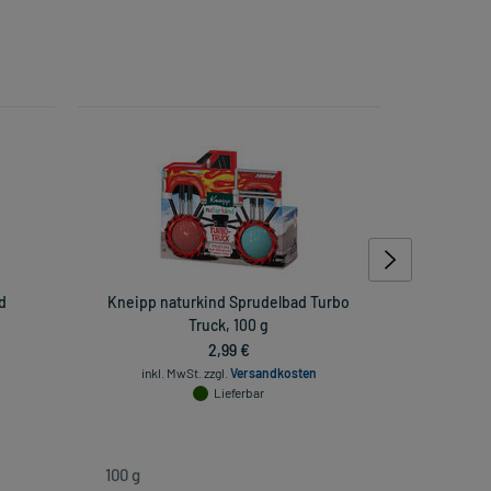
d
Kneipp naturkind Sprudelbad Turbo
Braun
Truck, 100 g
Ohrthe
2,99 €
inkl. MwSt.
zzgl.
Versandkosten
Lieferbar
inkl. Mw