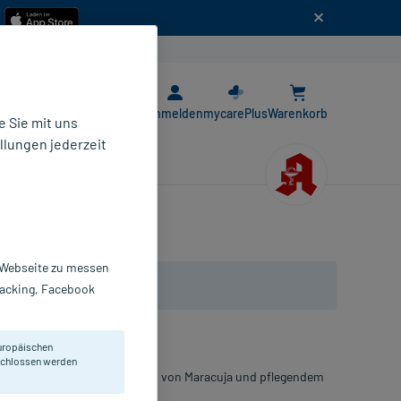
n
E-Rezept App
Anmelden
mycarePlus
Warenkorb
 Sie mit uns
llungen jederzeit
r Webseite zu messen
Tracking, Facebook
uropäischen
eschlossen werden
iner Krone. Mit den Extrakten von Maracuja und pflegendem
aracuja-Duft.