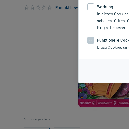
Werbung
Produkt bewerten & PlusHerzen sichern
In diesen Cookies
schalten (Criteo, 
Plugin, Emarsys).
Funktionelle Coo
Diese Cookies sin
Abbildung ähnlich