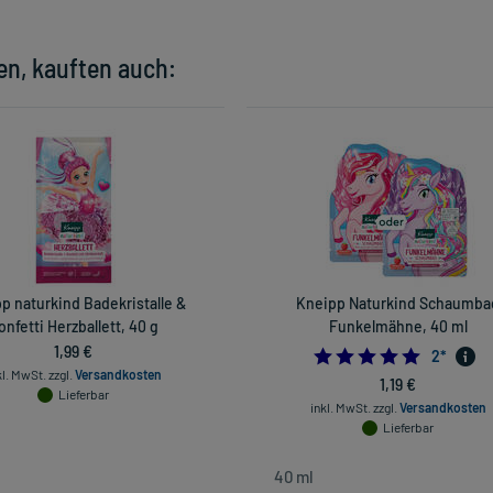
en, kauften auch:
p naturkind Badekristalle &
Kneipp Naturkind Schaumba
onfetti Herzballett, 40 g
Funkelmähne, 40 ml
1,99 €
5.0
2
*
kl. MwSt.
zzgl.
Versandkosten
1,19 €
Lieferbar
inkl. MwSt.
zzgl.
Versandkosten
Lieferbar