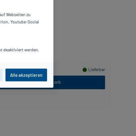
lz
 auf Webseiten zu
St
irion, Youtube-Social
829362
neipp GmbH
meln
t deaktiviert werden.
Lieferbar
Alle akzeptieren
In den Warenkorb