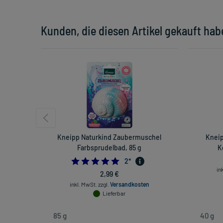
Kunden, die diesen Artikel gekauft hab
Kneipp Naturkind Zaubermuschel
Kneip
Farbsprudelbad, 85 g
K
5.0
2
*
in
2,99 €
inkl. MwSt.
zzgl.
Versandkosten
Lieferbar