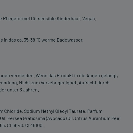
e Pflegeformel für sensible Kinderhaut. Vegan.
s in das ca. 35-38 °C warme Badewasser.
ugen vermeiden. Wenn das Produkt in die Augen gelangt,
wendung. Nicht zum Verzehr geeignet. Aufsicht durch
er unter 3 Jahren.
um Chloride, Sodium Methyl Oleoyl Taurate, Parfum
 Oil, Persea Gratissima (Avocado) Oil, Citrus Aurantium Peel
5, CI 19140, CI 45100.