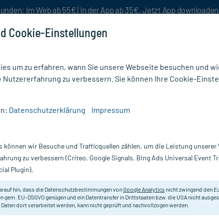
unden: Im Web ab 55€ | In der App ab 35€. Jetzt App downloade
d Cookie-Einstellungen
es um zu erfahren, wann Sie unsere Webseite besuchen und wie
e Nutzererfahrung zu verbessern. Sie können Ihre Cookie-Einste
nlösen
Rezeptur
Aktion %
en:
Datenschutzerklärung
Impressum
geprodukte fürs Bad
/
Kneipp naturkind Sprudelbad Zauberkrone
s können wir Besuche und Trafficquellen zählen, um die Leistung unsere
Nur für kurze Zeit:
Gratis-Versand* ab 19€ Mindestbestellwert!
fahrung zu verbessern (Criteo, Google Signals, Bing Ads Universal Event 
ial Plugin).
 Zauberkrone, 1
Kneipp
arauf hin, dass die Datenschutzbestimmungen von
Google Analytics
nicht zwingend den E
n gem. EU-DSGVO genügen und ein Datentransfer in Drittstaaten bzw. die USA nicht ausg
 Daten dort verarbeitet werden, kann nicht geprüft und nachvollzogen werden.
Mehrfarbiges Sprudelbad in Form e
Avocado- und Traubenkernöl. Mit M