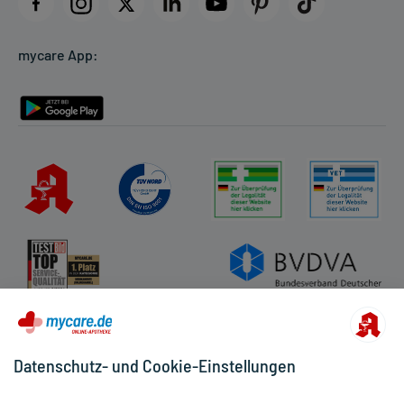
Datenschutz
Cookie-Einstellungen
mycare App:
Rückgabe/Widerruf
Barrierefreiheitserklärung
Datenschutz- und Cookie-Einstellungen