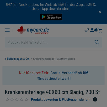
5€*
für Neukunden: Im Web ab 55€ | In der App ab 35€.
Jetzt App downloaden
Betteinlagen & Co.
/
Krankenunterlage 40X60 cm 6lagig
Nur für kurze Zeit:
Gratis-Versand* ab 19€
Mindestbestellwert!
Krankenunterlage 40X60 cm 6lagig, 200 St
Produkt bewerten & PlusHerzen sichern