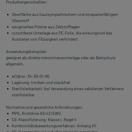
Produkteigenschaften:
Oberfläche aus hautsympathischem und strapazierfähigem
Vliesstoff
saugstarkes Polster aus Zellstofflagen
rutschfeste Unterlage aus PE–Folie, die wirkungsvoll das
Austreten von Flüssigkeit verhindert
Anwendungsbeispiele:
geeignet als direkte Inkontinenzunterlage oder als Bettschutz
allgemein.
eCl@ss: 34–39–01–90
Lagerung: trocken und staubfrei
Sterilisierbarkeit: bei Verwendung eines validierten Verfahrens
sterilisierbar
Normative und gesetzliche Anforderungen:
MPG, Richtlinie 93/42/EWG,
CE–Klassifizierung: Klasse I, Regel 4
Konformitätsbewertungsverfahren: Anhang VII
CE–Kennzeichnung auf allen Verpackungsstufen