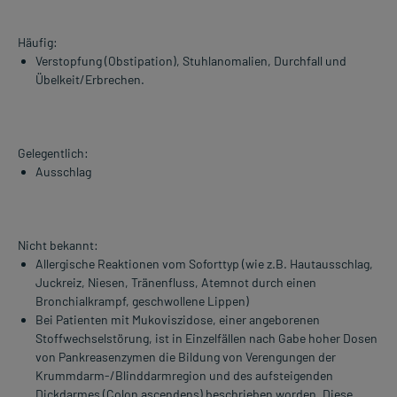
Häufig:
Verstopfung (Obstipation), Stuhlanomalien, Durchfall und
Übelkeit/Erbrechen.
Gelegentlich:
Ausschlag
Nicht bekannt:
Allergische Reaktionen vom Soforttyp (wie z.B. Hautausschlag,
Juckreiz, Niesen, Tränenfluss, Atemnot durch einen
Bronchialkrampf, geschwollene Lippen)
Bei Patienten mit Mukoviszidose, einer angeborenen
Stoffwechselstörung, ist in Einzelfällen nach Gabe hoher Dosen
von Pankreasenzymen die Bildung von Verengungen der
Krummdarm-/Blinddarmregion und des aufsteigenden
Dickdarmes (Colon ascendens) beschrieben worden. Diese