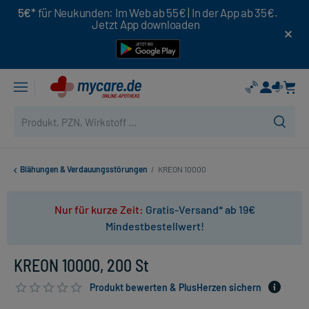
5€*
für Neukunden: Im Web ab 55€ | In der App ab 35€.
Jetzt App downloaden
Blähungen & Verdauungsstörungen
/
KREON 10000
Nur für kurze Zeit:
Gratis-Versand* ab 19€
Mindestbestellwert!
KREON 10000, 200 St
Produkt bewerten & PlusHerzen sichern