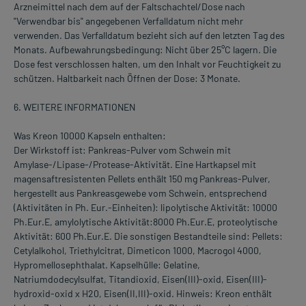
Arzneimittel nach dem auf der Faltschachtel/Dose nach
"Verwendbar bis" angegebenen Verfalldatum nicht mehr
verwenden. Das Verfalldatum bezieht sich auf den letzten Tag des
Monats. Aufbewahrungsbedingung: Nicht über 25°C lagern. Die
Dose fest verschlossen halten, um den Inhalt vor Feuchtigkeit zu
schützen. Haltbarkeit nach Öffnen der Dose: 3 Monate.
6. WEITERE INFORMATIONEN
Was Kreon 10000 Kapseln enthalten:
Der Wirkstoff ist: Pankreas-Pulver vom Schwein mit
Amylase-/Lipase-/Protease-Aktivität. Eine Hartkapsel mit
magensaftresistenten Pellets enthält 150 mg Pankreas-Pulver,
hergestellt aus Pankreasgewebe vom Schwein, entsprechend
(Aktivitäten in Ph. Eur.-Einheiten): lipolytische Aktivität: 10000
Ph.Eur.E, amylolytische Aktivität:8000 Ph.Eur.E, proteolytische
Aktivität: 600 Ph.Eur.E. Die sonstigen Bestandteile sind: Pellets:
Cetylalkohol, Triethylcitrat, Dimeticon 1000, Macrogol 4000,
Hypromellosephthalat. Kapselhülle: Gelatine,
Natriumdodecylsulfat, Titandioxid, Eisen(III)-oxid, Eisen(III)-
hydroxid-oxid x H20, Eisen(II,III)-oxid. Hinweis: Kreon enthält