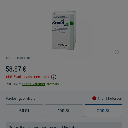
Abbildung ähnlich
58,87 €
589
PlusHerzen sammeln
inkl. MwSt.
Gratis-Versand
innerhalb D.
Packungseinheit
Nicht lieferbar
50 St
100 St
200 St
Der Artikel ist momentan nicht lieferbar.