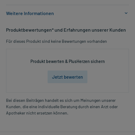
Weitere Informationen
Anwendungsgebiete:
Produktbewertungen* und Erfahrungen unserer Kunden
- Funktionsstörungen der Bauchspeicheldrüse und dadurch
bedingte Verdauungsprobleme
Für dieses Produkt sind keine Bewertungen vorhanden
- Mukoviszidose, bei einer unzureichenden
Bauchspeicheldrüsenfunktion
- Zur Unterstützung einer unzureichenden
Produkt bewerten & PlusHerzen sichern
Bauchspeicheldrüsenfunktion bei Mukoviszidose
Jetzt bewerten
Dosierung und Anwendungshinweise:
Art der Anwendung?
Nehmen Sie das Arzneimittel mit Flüssigkeit (z.B. 1 Glas Wasser)
ein. Zur Erleichterung der Einnahme können Sie die Kapsel öffnen
Bei diesen Beiträgen handelt es sich um Meinungen unserer
und nur den Inhalt schlucken. Achten Sie auf die unzerkaute
Kunden, die eine individuelle Beratung durch einen Arzt oder
Mehr anzeigen
Einnahme und auf eine reichliche Flüssigkeitszufuhr.
Apotheker nicht ersetzen können.
Dauer der Anwendung?
Die Anwendungsdauer richtet sich nach der Art der Beschwerden