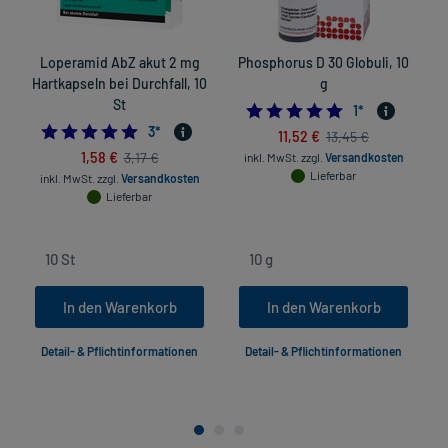
Loperamid AbZ akut 2 mg
Phosphorus D 30 Globuli, 10
S
Hartkapseln bei Durchfall, 10
g
St
5.0
1
*
5.0
3
*
11,52 €
13,45 €
1,58 €
3,17 €
inkl. MwSt.
zzgl.
Versandkosten
Lieferbar
inkl. MwSt.
zzgl.
Versandkosten
Lieferbar
In den Warenkorb
In den Warenkorb
Detail- & Pflichtinformationen
Detail- & Pflichtinformationen