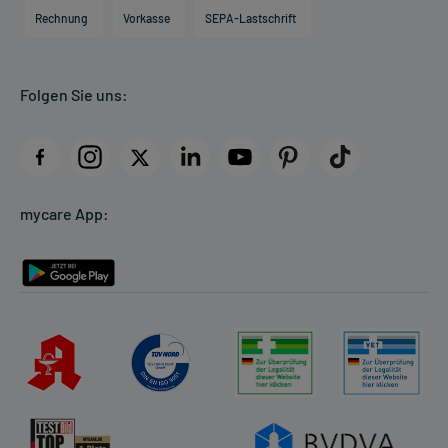
Engagement
Direktabrechnung PKV
Rechnung
Vorkasse
SEPA-Lastschrift
Partner
Apotheke vor Ort
Kundenbewertungen
Folgen Sie uns:
AGB
Impressum
Datenschutz
Cookie-Einstellungen
mycare App:
Rückgabe/Widerruf
Barrierefreiheitserklärung