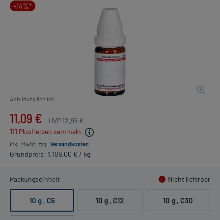
-14%*
Abbildung ähnlich
11,09 €
UVP
12,95 €
111
PlusHerzen sammeln
inkl. MwSt.
zzgl.
Versandkosten
Grundpreis: 1.109,00 € / kg
Packungseinheit
Nicht lieferbar
10 g
, C6
10 g
, C12
10 g
, C30