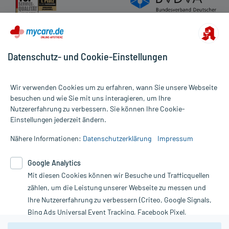
Datenschutz- und Cookie-Einstellungen
Wir verwenden Cookies um zu erfahren, wann Sie unsere Webseite
besuchen und wie Sie mit uns interagieren, um Ihre
Nutzererfahrung zu verbessern. Sie können Ihre Cookie-
Alle Preise gelten inkl. MwSt., ggf. zzgl. Versandkosten
Einstellungen jederzeit ändern.
Informationen auf dieser Website werden ausschließlich für
informative Zwecke zur Verfügung gestellt. Sie ersetzen keinesfalls
Nähere Informationen:
Datenschutzerklärung
Impressum
die Untersuchung und Behandlung durch einen Arzt. Bitte
beachten Sie, dass hierdurch weder Diagnosen gestellt noch
Google Analytics
Therapien eingeleitet werden können. | Diese Webseite benutzt
Mit diesen Cookies können wir Besuche und Trafficquellen
Google Analytics. Lesen Sie bitte dazu die wichtigen Hinweise in
unserer Datenschutzerklärung. Für den Widerruf einer Bestellung
zählen, um die Leistung unserer Webseite zu messen und
nutzen Sie das Formular:
Ihre Nutzererfahrung zu verbessern (Criteo, Google Signals,
Bing Ads Universal Event Tracking, Facebook Pixel,
Vertrag widerrufen
Youtube-Social Plugin).