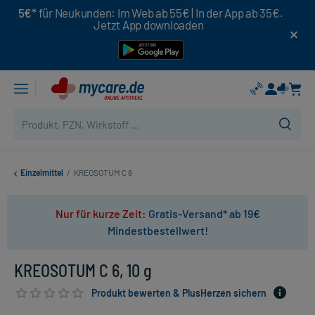
5€*
für Neukunden: Im Web ab 55€ | In der App ab 35€.
Jetzt App downloaden
Einzelmittel
/
KREOSOTUM C 6
Nur für kurze Zeit:
Gratis-Versand* ab 19€
Mindestbestellwert!
KREOSOTUM C 6, 10 g
Produkt bewerten & PlusHerzen sichern