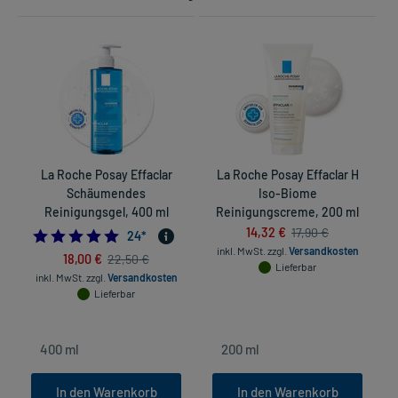
La Roche Posay Effaclar
La Roche Posay Effaclar H
Schäumendes
Iso-Biome
Reinigungsgel, 400 ml
Reinigungscreme, 200 ml
14,32 €
17,90 €
5.0
24
*
inkl. MwSt.
zzgl.
Versandkosten
18,00 €
22,50 €
Lieferbar
inkl. MwSt.
zzgl.
Versandkosten
in
Lieferbar
In den Warenkorb
In den Warenkorb