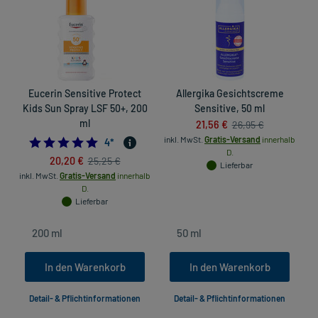
Eucerin Sensitive Protect
Allergika Gesichtscreme
L
Kids Sun Spray LSF 50+, 200
Sensitive, 50 ml
ml
21,56 €
26,95 €
inkl. MwSt.
Gratis-Versand
innerhalb
5.0
4
*
D.
20,20 €
25,25 €
Lieferbar
inkl. MwSt.
Gratis-Versand
innerhalb
in
D.
Lieferbar
In den Warenkorb
In den Warenkorb
Detail- & Pflichtinformationen
Detail- & Pflichtinformationen