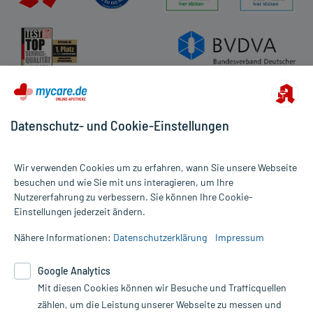
Datenschutz- und Cookie-Einstellungen
Wir verwenden Cookies um zu erfahren, wann Sie unsere Webseite
besuchen und wie Sie mit uns interagieren, um Ihre
Nutzererfahrung zu verbessern. Sie können Ihre Cookie-
Alle Preise gelten inkl. MwSt., ggf. zzgl. Versandkosten
Einstellungen jederzeit ändern.
Informationen auf dieser Website werden ausschließlich für
informative Zwecke zur Verfügung gestellt. Sie ersetzen keinesfalls
Nähere Informationen:
Datenschutzerklärung
Impressum
die Untersuchung und Behandlung durch einen Arzt. Bitte
beachten Sie, dass hierdurch weder Diagnosen gestellt noch
Google Analytics
Therapien eingeleitet werden können. | Diese Webseite benutzt
Mit diesen Cookies können wir Besuche und Trafficquellen
Google Analytics. Lesen Sie bitte dazu die wichtigen Hinweise in
unserer Datenschutzerklärung. Für den Widerruf einer Bestellung
zählen, um die Leistung unserer Webseite zu messen und