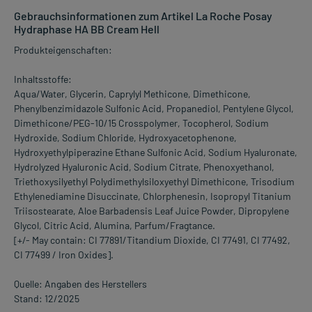
Gebrauchsinformationen zum Artikel La Roche Posay
Hydraphase HA BB Cream Hell
Produkteigenschaften:
Inhaltsstoffe:
Aqua/Water, Glycerin, Caprylyl Methicone, Dimethicone,
Phenylbenzimidazole Sulfonic Acid, Propanediol, Pentylene Glycol,
Dimethicone/PEG-10/15 Crosspolymer, Tocopherol, Sodium
Hydroxide, Sodium Chloride, Hydroxyacetophenone,
Hydroxyethylpiperazine Ethane Sulfonic Acid, Sodium Hyaluronate,
Hydrolyzed Hyaluronic Acid, Sodium Citrate, Phenoxyethanol,
Triethoxysilyethyl Polydimethylsiloxyethyl Dimethicone, Trisodium
Ethylenediamine Disuccinate, Chlorphenesin, Isopropyl Titanium
Triisostearate, Aloe Barbadensis Leaf Juice Powder, Dipropylene
Glycol, Citric Acid, Alumina, Parfum/Fragtance.
[+/- May contain: CI 77891/Titandium Dioxide, CI 77491, CI 77492,
CI 77499 / Iron Oxides].
Quelle: Angaben des Herstellers
Stand: 12/2025