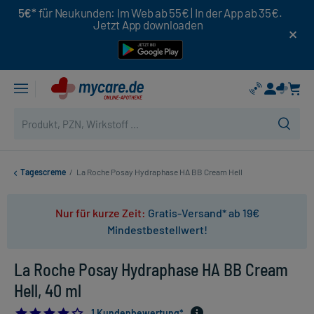
5€*
für Neukunden: Im Web ab 55€ | In der App ab 35€.
Jetzt App downloaden
Tagescreme
/
La Roche Posay Hydraphase HA BB Cream Hell
Nur für kurze Zeit:
Gratis-Versand* ab 19€
Mindestbestellwert!
La Roche Posay Hydraphase HA BB Cream
Hell, 40 ml
4.0
1 Kundenbewertung*