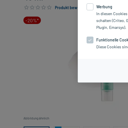
Werbung
Produkt bewerten & PlusHerzen sichern
In diesen Cookies
-20%*
schalten (Criteo, 
Plugin, Emarsys).
Funktionelle Coo
Diese Cookies sin
Abbildung ähnlich