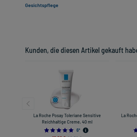
Gesichtspflege
Kunden, die diesen Artikel gekauft hab
La Roche Posay Toleriane Sensitive
La Roch
Reichhaltige Creme, 40 ml
4.833333333333333
6
*