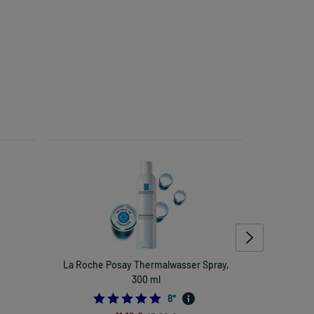
La Roche Posay Thermalwasser Spray,
Vichy Mine
300 ml
5.0
8
*