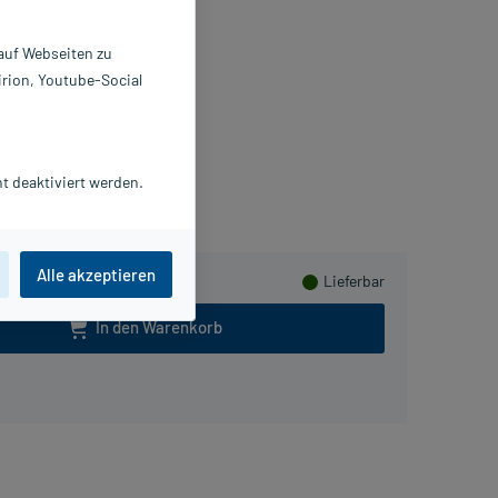
reme
 auf Webseiten zu
 ml
irion, Youtube-Social
175859
Oreal Deutschland GmbH
PlusHerzen sammeln
t deaktiviert werden.
Alle akzeptieren
Lieferbar
In den Warenkorb