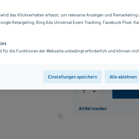
Darreichung:
C
 wird das Klickverhalten erfasst, um relevante Anzeigen und Remarketing
Inhalt:
40
Google Retargeting, Bing Ads Universal Event Tracking, Facebook Pixel, Ka
PZN:
20
Hersteller:
L'
18,32 €
kies
UVP
22,90 €
184
d für die Funktionen der Webseite unbedingt erforderlich und können nich
inkl. MwSt.
zzgl.
Versandkosten
Grundpreis: 458,00 € / l
Einstellungen speichern
Alle ablehnen