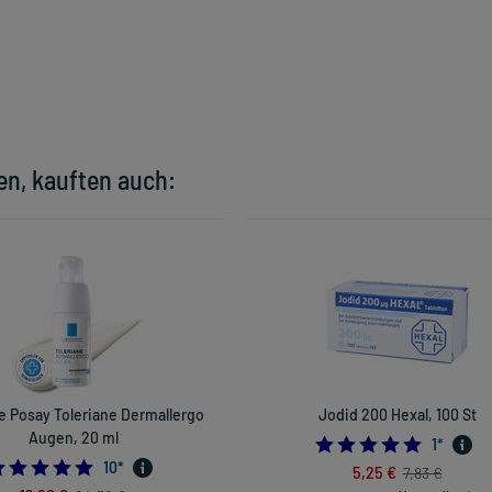
en, kauften auch:
e Posay Toleriane Dermallergo
Jodid 200 Hexal, 100 St
Augen, 20 ml
5.0
1
*
4.8
10
*
5,25 €
7,83 €