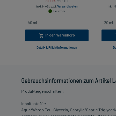
18,00 €
22,50 €
inkl. MwSt.
zzgl.
Versandkosten
inkl. 
Lieferbar
In den Warenkorb
Detail- & Pflichtinformationen
De
Gebrauchsinformationen zum Artikel L
Produkteigenschaften:
Inhaltsstoffe:
Aqua/Water/Eau, Glycerin, Caprylic/Capric Triglycerid
Ammonium Polyacryloyldimethyl Taurate, Stearic Aci