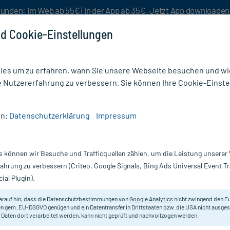
unden: Im Web ab 55€ | In der App ab 35€. Jetzt App downloade
d Cookie-Einstellungen
es um zu erfahren, wann Sie unsere Webseite besuchen und wie
e Nutzererfahrung zu verbessern. Sie können Ihre Cookie-Einste
nlösen
Rezeptur
Aktion %
en:
Datenschutzerklärung
Impressum
say Hydraphase HA Creme leicht
s können wir Besuche und Trafficquellen zählen, um die Leistung unsere
Nur für kurze Zeit:
Gratis-Versand* ab 19€ Mindestbestellwert!
fahrung zu verbessern (Criteo, Google Signals, Bing Ads Universal Event 
ial Plugin).
A Creme leicht,
La Roche Posay
arauf hin, dass die Datenschutzbestimmungen von
Google Analytics
nicht zwingend den E
n gem. EU-DSGVO genügen und ein Datentransfer in Drittstaaten bzw. die USA nicht ausg
 Daten dort verarbeitet werden, kann nicht geprüft und nachvollzogen werden.
Leichte Gesichtscreme mit Hyaluron
spendet bis zu 72 Stunden lang Feu