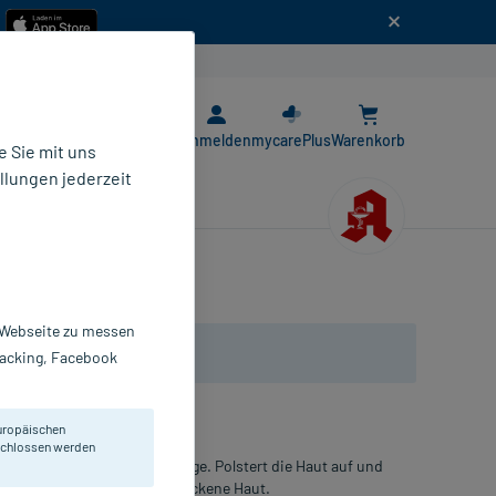
n
E-Rezept App
Anmelden
mycarePlus
Warenkorb
 Sie mit uns
llungen jederzeit
r Webseite zu messen
Tracking, Facebook
uropäischen
eschlossen werden
säure zur Feuchtigkeitspflege. Polstert die Haut auf und
chtigkeit für normale bis trockene Haut.