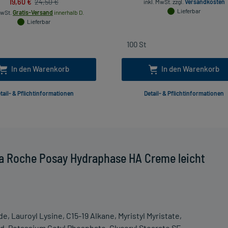
19,60 €
24,50 €
inkl. MwSt.
zzgl.
Versandkosten
Lieferbar
MwSt.
Gratis-Versand
innerhalb D.
Lieferbar
In den Warenkorb
In den Warenkorb
tail- & Pflichtinformationen
Detail- & Pflichtinformationen
a Roche Posay Hydraphase HA Creme leicht
e, Lauroyl Lysine, C15-19 Alkane, Myristyl Myristate,
d, Potassium Cetyl Phosphate, Glyceryl Stearate SE,