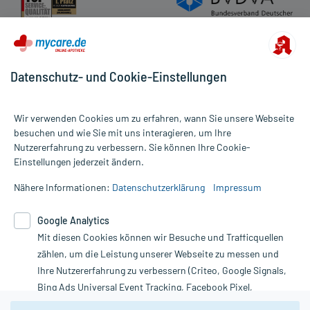
Datenschutz- und Cookie-Einstellungen
Wir verwenden Cookies um zu erfahren, wann Sie unsere Webseite
besuchen und wie Sie mit uns interagieren, um Ihre
Nutzererfahrung zu verbessern. Sie können Ihre Cookie-
Alle Preise gelten inkl. MwSt., ggf. zzgl. Versandkosten
Einstellungen jederzeit ändern.
Informationen auf dieser Website werden ausschließlich für
informative Zwecke zur Verfügung gestellt. Sie ersetzen keinesfalls
Nähere Informationen:
Datenschutzerklärung
Impressum
die Untersuchung und Behandlung durch einen Arzt. Bitte
beachten Sie, dass hierdurch weder Diagnosen gestellt noch
Google Analytics
Therapien eingeleitet werden können. | Diese Webseite benutzt
Mit diesen Cookies können wir Besuche und Trafficquellen
Google Analytics. Lesen Sie bitte dazu die wichtigen Hinweise in
unserer Datenschutzerklärung. Für den Widerruf einer Bestellung
zählen, um die Leistung unserer Webseite zu messen und
nutzen Sie das Formular:
Ihre Nutzererfahrung zu verbessern (Criteo, Google Signals,
Bing Ads Universal Event Tracking, Facebook Pixel,
Vertrag widerrufen
Youtube-Social Plugin).