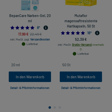
BepanCare Narben-Gel, 20
Mutaflor
ml
magensaftresistente
Hartkapseln, 50 St
5.0
8
*
5.0
16
*
17,99 €
22,49 €
52,39 €
inkl. MwSt.
zzgl.
Versandkosten
Lieferbar
inkl. MwSt.
Gratis-Versand
innerhalb
D.
Lieferbar
In den Warenkorb
In den Warenkorb
Detail- & Pflichtinformationen
Detail- & Pflichtinformationen