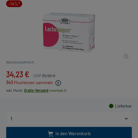
-14%*
Abbildung ähnlich
34,23 €
UVP
39,96 €
343
PlusHerzen sammeln
inkl. MwSt.
Gratis-Versand
innerhalb D.
Lieferbar
In den Warenkorb