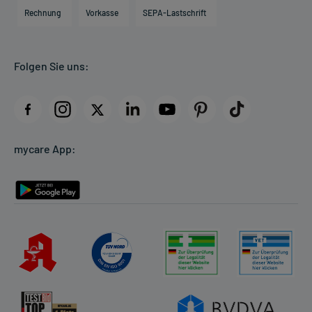
Engagement
Direktabrechnung PKV
Rechnung
Vorkasse
SEPA-Lastschrift
Partner
Apotheke vor Ort
Kundenbewertungen
Folgen Sie uns:
AGB
Impressum
Datenschutz
Cookie-Einstellungen
mycare App:
Rückgabe/Widerruf
Barrierefreiheitserklärung