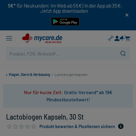
5€*
für Neukunden: Im Web ab 55€ | In der App ab 35€.
Jetzt App downloaden
Magen, Darm & Verdauung
/
Lactobiogen Kapseln
Nur für kurze Zeit:
Gratis-Versand* ab 19€
Mindestbestellwert!
Lactobiogen Kapseln, 30 St
Produkt bewerten & PlusHerzen sichern