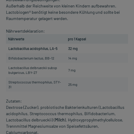
Außerhalb der Reichweite von kleinen Kindern aufbewahren.
Lactobiogen® benötigt keine besondere Kühlung und sollte bei
Raumtemperatur gelagert werden.
Nährwertdeklaration:
Nährwerte
pro 1 Kapsel
Lactobacillus acidophilus, LA-5
32 mg
Bifidobacterium lactus, BB-12
14 mg
Lactobacillus delbrueckii subsp
7 mg
bulgaricus, LBY-27
Streptococcus thermophilus, STY-
25 mg
31
Zutaten:
Dextrose (Zucker), probiotische Bakterienkulturen (Lactobacillus
acidophilus, Streptococcus thermophilus, Bifidobacterium,
Lactobacillus delbrueckii) (
Milch
), Hydroxypropylmethylcellulose,
Trennmittel Magnesiumsalze von Speisefettsäuren,
Calciumcarbonat.