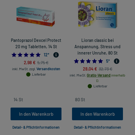
Pantoprazol Dexcel Protect
Lioran classic bei
20 mg Tabletten, 14 St
Anspannung, Stress und
innerer Unruhe, 80 St
4.833333333333333
12
*
5.0
5
*
2,98 €
5,75 €
28,04 €
32,73 €
inkl. MwSt.
zzgl.
Versandkosten
Lieferbar
inkl. MwSt.
Gratis-Versand
innerhalb
D.
Lieferbar
In den Warenkorb
In den Warenkorb
Detail- & Pflichtinformationen
Detail- & Pflichtinformationen