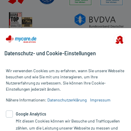
Datenschutz- und Cookie-Einstellungen
Wir verwenden Cookies um zu erfahren, wann Sie unsere Webseite
besuchen und wie Sie mit uns interagieren, um Ihre
Nutzererfahrung zu verbessern. Sie können Ihre Cookie-
Alle Preise gelten inkl. MwSt., ggf. zzgl. Versandkosten
Einstellungen jederzeit ändern.
Informationen auf dieser Website werden ausschließlich für
informative Zwecke zur Verfügung gestellt. Sie ersetzen keinesfalls
Nähere Informationen:
Datenschutzerklärung
Impressum
die Untersuchung und Behandlung durch einen Arzt. Bitte
beachten Sie, dass hierdurch weder Diagnosen gestellt noch
Google Analytics
Therapien eingeleitet werden können. | Diese Webseite benutzt
Mit diesen Cookies können wir Besuche und Trafficquellen
Google Analytics. Lesen Sie bitte dazu die wichtigen Hinweise in
unserer Datenschutzerklärung. Für den Widerruf einer Bestellung
zählen, um die Leistung unserer Webseite zu messen und