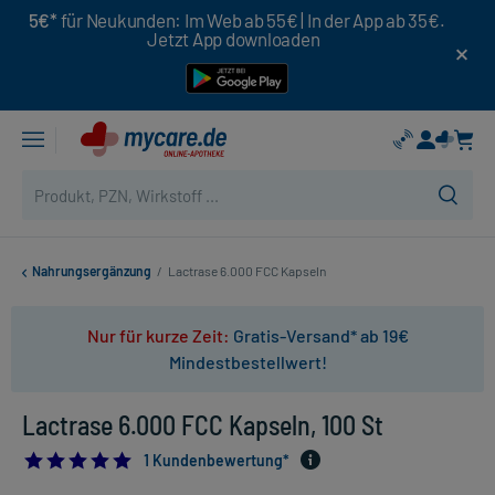
5€*
für Neukunden: Im Web ab 55€ | In der App ab 35€.
Jetzt App downloaden
Nahrungsergänzung
/
Lactrase 6.000 FCC Kapseln
Nur für kurze Zeit:
Gratis-Versand* ab 19€
Mindestbestellwert!
Lactrase 6.000 FCC Kapseln, 100 St
5.0
1 Kundenbewertung*