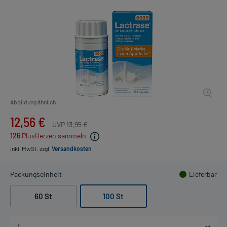
Abbildung ähnlich
12,56 €
UVP
13,95 €
126
PlusHerzen sammeln
inkl. MwSt.
zzgl.
Versandkosten
Packungseinheit
Lieferbar
60 St
100 St