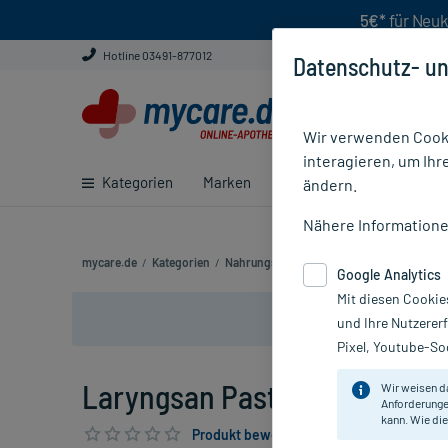
5€*
für Neuk
Hotline 03491-877012
Datenschutz- un
Wir verwenden Cooki
interagieren, um Ihr
Kategorien
Marken
Ratgeber
E-Rezept ei
ändern.
Nähere Information
mycare.de
/
Kategorien
/
Nahrungsergänzung
/
Laryngsan Pastillen
Google Analytics
Mit diesen Cookie
und Ihre Nutzerer
Pixel, Youtube-Soc
Laryngsan Pastillen, 50 St
Wir weisen d
Anforderunge
kann. Wie die
Produkt bewerten & PlusHerzen sichern