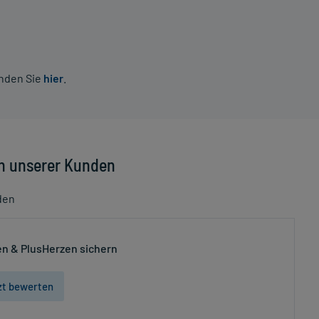
inden Sie
hier
.
n unserer Kunden
den
n & PlusHerzen sichern
zt bewerten