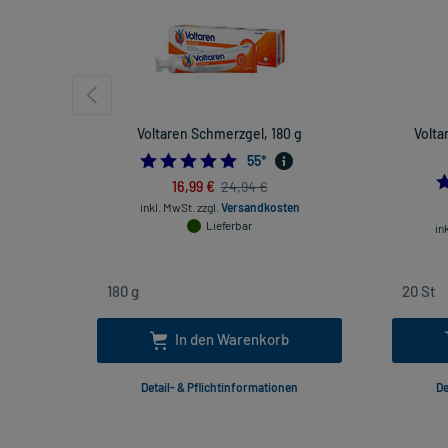
Voltaren Schmerzgel, 180 g
Volta
4.872727272727273
55
*
16,99 €
24,94 €
inkl. MwSt.
zzgl.
Versandkosten
Lieferbar
in
In den Warenkorb
Detail- & Pflichtinformationen
De