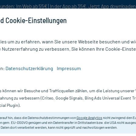
unden: Im Web ab 55€ | In der App ab 35€. Jetzt App downloade
d Cookie-Einstellungen
es um zu erfahren, wann Sie unsere Webseite besuchen und wie
e Nutzererfahrung zu verbessern. Sie können Ihre Cookie-Einste
nlösen
Rezeptur
Aktion %
en:
Datenschutzerklärung
Impressum
s können wir Besuche und Trafficquellen zählen, um die Leistung unsere
Nur für kurze Zeit:
Gratis-Versand* ab 19€ Mindestbestellwert!
fahrung zu verbessern (Criteo, Google Signals, Bing Ads Universal Event 
ial Plugin).
arauf hin, dass die Datenschutzbestimmungen von
Google Analytics
nicht zwingend den E
Angenehm erfrischend für Mund un
n gem. EU-DSGVO genügen und ein Datentransfer in Drittstaaten bzw. die USA nicht ausg
 Daten dort verarbeitet werden, kann nicht geprüft und nachvollzogen werden.
Darreichung:
Pa