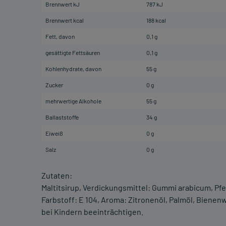
Brennwert kJ
787 kJ
Brennwert kcal
188 kcal
Fett, davon
0,1 g
gesättigte Fettsäuren
0,1 g
Kohlenhydrate, davon
55 g
Zucker
0 g
mehrwertige Alkohole
55 g
Ballaststoffe
34 g
Eiweiß
0 g
Salz
0 g
Zutaten:
Maltitsirup, Verdickungsmittel: Gummi arabicum, Pfe
Farbstoff: E 104, Aroma: Zitronenöl, Palmöl, Biene
bei Kindern beeinträchtigen.