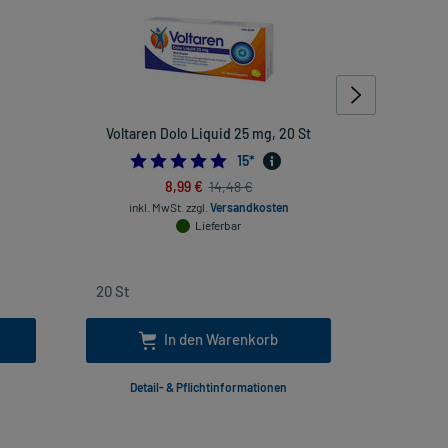
Voltaren Dolo Liquid 25 mg, 20 St
Aco
421052632
5.0
15
*
8,99 €
14,48 €
inkl. MwSt.
zzgl.
Versandkosten
inkl
Lieferbar
In den Warenkorb
Detail- & Pflichtinformationen
Deta