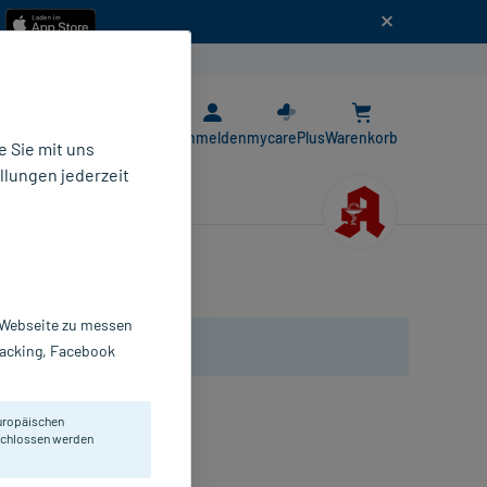
n
E-Rezept App
Anmelden
mycarePlus
Warenkorb
 Sie mit uns
llungen jederzeit
r Webseite zu messen
Tracking, Facebook
uropäischen
d Hals.
eschlossen werden
stillen