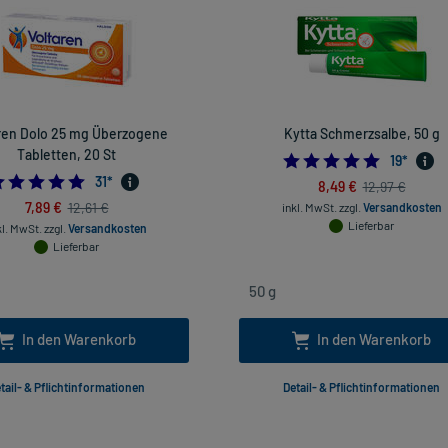
ren Dolo 25 mg Überzogene
Kytta Schmerzsalbe, 50 g
Tabletten, 20 St
4.947368
19
*
4.67741935483871
31
*
8,49 €
12,97 €
7,89 €
12,61 €
inkl. MwSt.
zzgl.
Versandkosten
Lieferbar
kl. MwSt.
zzgl.
Versandkosten
Lieferbar
In den Warenkorb
In den Warenkorb
tail- & Pflichtinformationen
Detail- & Pflichtinformationen