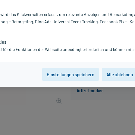
Inhalt:
50
PZN:
0
 wird das Klickverhalten erfasst, um relevante Anzeigen und Remarketing
Hersteller:
C
Google Retargeting, Bing Ads Universal Event Tracking, Facebook Pixel, Ka
8,55 €
UVP
9,99 €
86
Plus
inkl. MwSt.
zzgl.
Versandkosten
kies
d für die Funktionen der Webseite unbedingt erforderlich und können nich
Der Artikel ist momentan nicht
Einstellungen speichern
Alle ablehnen
Beratung für Produktalternat