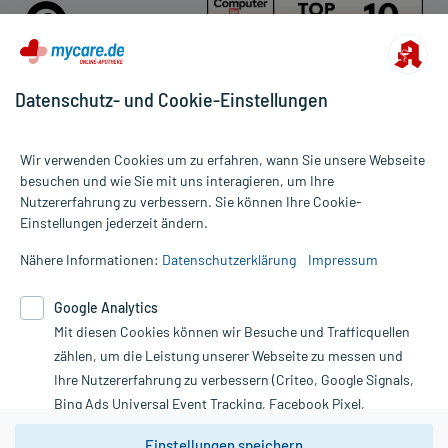
Datenschutz- und Cookie-Einstellungen
Für die Produkte der Kategorie Wundauflage wurden 27
Wir verwenden Cookies um zu erfahren, wann Sie unsere Webseite
Bewertungen mit durchschnittlich 4,9 von 5 Sternen abgegeben.
besuchen und wie Sie mit uns interagieren, um Ihre
Nutzererfahrung zu verbessern. Sie können Ihre Cookie-
Alle Preise gelten inkl. MwSt., ggf. zzgl. Versandkosten
Einstellungen jederzeit ändern.
Informationen auf dieser Website werden ausschließlich für
informative Zwecke zur Verfügung gestellt. Sie ersetzen keinesfalls
Nähere Informationen:
Datenschutzerklärung
Impressum
die Untersuchung und Behandlung durch einen Arzt. Bitte
beachten Sie, dass hierdurch weder Diagnosen gestellt noch
Google Analytics
Therapien eingeleitet werden können. | Diese Webseite benutzt
Mit diesen Cookies können wir Besuche und Trafficquellen
Google Analytics. Lesen Sie bitte dazu die wichtigen Hinweise in
unserer Datenschutzerklärung. Für den Widerruf einer Bestellung
zählen, um die Leistung unserer Webseite zu messen und
nutzen Sie das Formular:
Ihre Nutzererfahrung zu verbessern (Criteo, Google Signals,
Bing Ads Universal Event Tracking, Facebook Pixel,
Vertrag widerrufen
Youtube-Social Plugin).
Einstellungen speichern