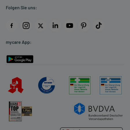
Folgen Sie uns:
AGB
Impressum
Datenschutz
Cookie-Einstellungen
mycare App:
Rückgabe/Widerruf
Barrierefreiheitserklärung