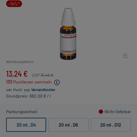
-14%*
Abbildung ähnlich
13,24 €
UVP
15,45 €
133
PlusHerzen sammeln
inkl. MwSt.
zzgl.
Versandkosten
Grundpreis: 662,00 € / l
Packungseinheit
Nicht lieferbar
20 ml
, D4
20 ml
, D6
20 ml
, D12