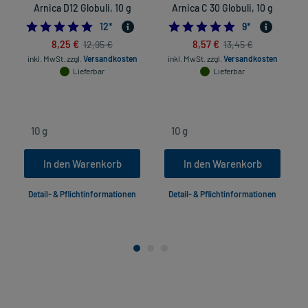
Arnica D12 Globuli, 10 g
Arnica C 30 Globuli, 10 g
5.0
4.8888888888888
12
*
9
*
8,25 €
8,57 €
12,95 €
13,45 €
inkl. MwSt.
zzgl.
Versandkosten
inkl. MwSt.
zzgl.
Versandkosten
Lieferbar
Lieferbar
In den Warenkorb
In den Warenkorb
Detail- & Pflichtinformationen
Detail- & Pflichtinformationen