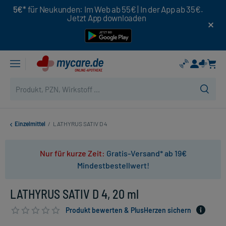
5€*
für Neukunden: Im Web ab 55€ | In der App ab 35€.
Jetzt App downloaden
Einzelmittel
/
LATHYRUS SATIV D 4
Nur für kurze Zeit:
Gratis-Versand* ab 19€
Mindestbestellwert!
LATHYRUS SATIV D 4, 20 ml
Produkt bewerten & PlusHerzen sichern