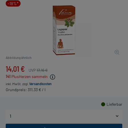
-18%*
Abbildung ähnlich
14,01 €
UVP
17,16 €
141
PlusHerzen sammeln
inkl. MwSt.
zzgl.
Versandkosten
Grundpreis: 311,33 € / l
Lieferbar