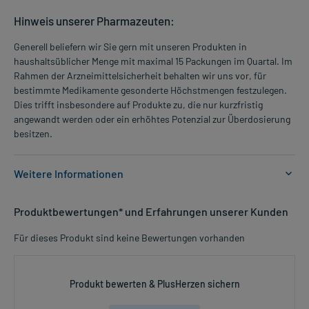
Hinweis unserer Pharmazeuten:
Generell beliefern wir Sie gern mit unseren Produkten in
haushaltsüblicher Menge mit maximal 15 Packungen im Quartal. Im
Rahmen der Arzneimittelsicherheit behalten wir uns vor, für
bestimmte Medikamente gesonderte Höchstmengen festzulegen.
Dies trifft insbesondere auf Produkte zu, die nur kurzfristig
angewandt werden oder ein erhöhtes Potenzial zur Überdosierung
besitzen.
Weitere Informationen
Anwendungsgebiete:
Produktbewertungen* und Erfahrungen unserer Kunden
- Verstopfung, zur kurzzeitigen Anwendung
Für dieses Produkt sind keine Bewertungen vorhanden
Dosierung und Anwendungshinweise:
Jugendliche ab 12 Jahren und Erwachsene
30-50 Tropfen
Produkt bewerten & PlusHerzen sichern
1-mal täglich