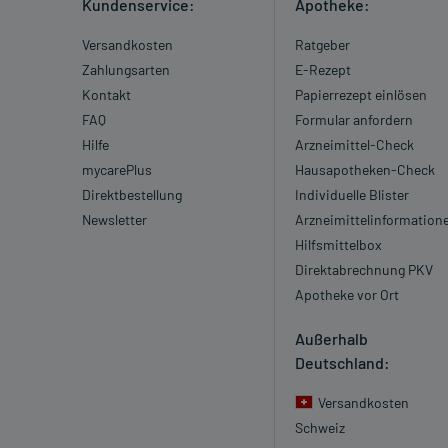
Kundenservice:
Apotheke:
Versandkosten
Ratgeber
Zahlungsarten
E-Rezept
Kontakt
Papierrezept einlösen
FAQ
Formular anfordern
Hilfe
Arzneimittel-Check
mycarePlus
Hausapotheken-Check
Direktbestellung
Individuelle Blister
Newsletter
Arzneimittelinformation
Hilfsmittelbox
Direktabrechnung PKV
Apotheke vor Ort
Außerhalb
Deutschland:
Versandkosten
Schweiz