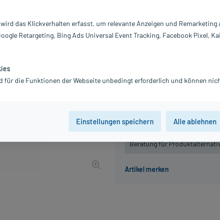
Darreichung:
Di
Inhalt:
20
 wird das Klickverhalten erfasst, um relevante Anzeigen und Remarketing
PZN:
0
Google Retargeting, Bing Ads Universal Event Tracking, Facebook Pixel, Ka
Hersteller:
DH
13,24 €
UVP
15,45 €
133
P
kies
inkl. MwSt.
zzgl.
Versandkosten
d für die Funktionen der Webseite unbedingt erforderlich und können nich
Grundpreis: 662,00 € / l
Einstellungen speichern
Alle ablehnen
Der Artikel ist momentan nicht
Beratung für Produktalternat