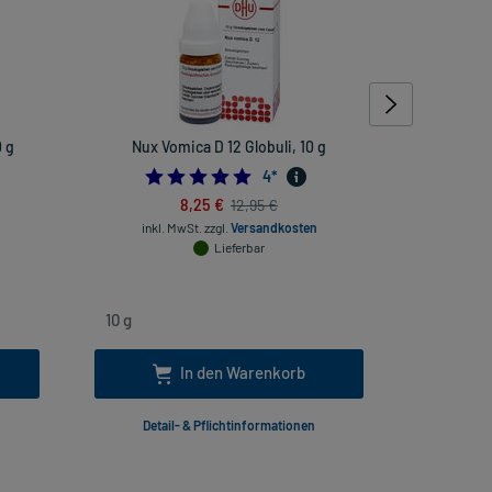
 g
Nux Vomica D 12 Globuli, 10 g
Rhus toxi
rheuma
4.75
4
*
8,25 €
12,95 €
inkl. MwSt.
zzgl.
Versandkosten
Lieferbar
inkl
In den Warenkorb
Detail- & Pflichtinformationen
Deta