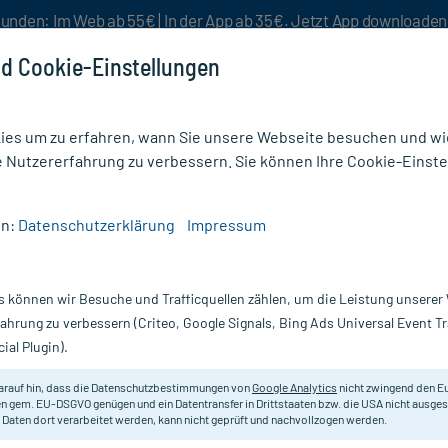
unden: Im Web ab 55€ | In der App ab 35€. Jetzt App downloade
d Cookie-Einstellungen
es um zu erfahren, wann Sie unsere Webseite besuchen und wie
e Nutzererfahrung zu verbessern. Sie können Ihre Cookie-Einste
nlösen
Rezeptur
Aktion %
en:
Datenschutzerklärung
Impressum
 D 4
s können wir Besuche und Trafficquellen zählen, um die Leistung unsere
Nur für kurze Zeit:
Gratis-Versand* ab 19€ Mindestbestellwert!
fahrung zu verbessern (Criteo, Google Signals, Bing Ads Universal Event 
ial Plugin).
DHU - Einzelmittel
arauf hin, dass die Datenschutzbestimmungen von
Google Analytics
nicht zwingend den E
n gem. EU-DSGVO genügen und ein Datentransfer in Drittstaaten bzw. die USA nicht ausg
 Daten dort verarbeitet werden, kann nicht geprüft und nachvollzogen werden.
Homöopathisches Arzneimittel.