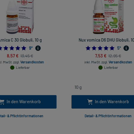
rnica C 30 Globuli, 10 g
Nux vomica D6 DHU Globuli, 10
4.888888888888889
5.0
9
*
5
*
8,57 €
7,53 €
13,45 €
12,95 €
kl. MwSt.
zzgl.
Versandkosten
inkl. MwSt.
zzgl.
Versandkosten
Lieferbar
Lieferbar
In den Warenkorb
In den Warenkorb
tail- & Pflichtinformationen
Detail- & Pflichtinformationen