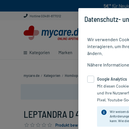
5€*
für Neuk
Hotline 03491-877012
Datenschutz- un
Wir verwenden Cooki
interagieren, um Ihr
Kategorien
Marken
Ratgeber
E-Rezept ei
ändern.
Nähere Information
mycare.de
/
Kategorien
/
Homöopathie
/
Einzelmittel
/
LEPTANDRA
Google Analytics
Mit diesen Cookie
und Ihre Nutzerer
Pixel, Youtube-Soc
LEPTANDRA D 4, 20 ml
Wir weisen d
Anforderunge
kann. Wie die
Produkt bewerten & PlusHerzen sichern