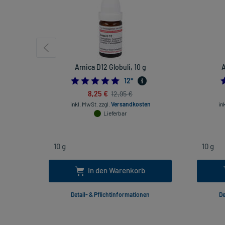
Arnica D12 Globuli, 10 g
A
5.0
12
*
8,25 €
12,95 €
inkl. MwSt.
zzgl.
Versandkosten
in
Lieferbar
In den Warenkorb
Detail- & Pflichtinformationen
De