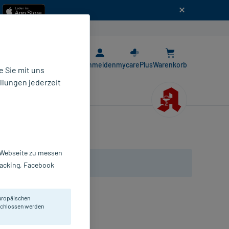
n
E-Rezept App
Anmelden
mycarePlus
Warenkorb
 Sie mit uns
llungen jederzeit
r Webseite zu messen
Tracking, Facebook
uropäischen
eschlossen werden