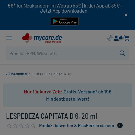
5€*
für Neukunden: Im Web ab 55€ | In der App ab 35€.
Jetzt App downloaden
Einzelmittel
/
LESPEDEZA CAPITATA D 6
Nur für kurze Zeit:
Gratis-Versand* ab 19€
Mindestbestellwert!
LESPEDEZA CAPITATA D 6, 20 ml
Produkt bewerten & PlusHerzen sichern