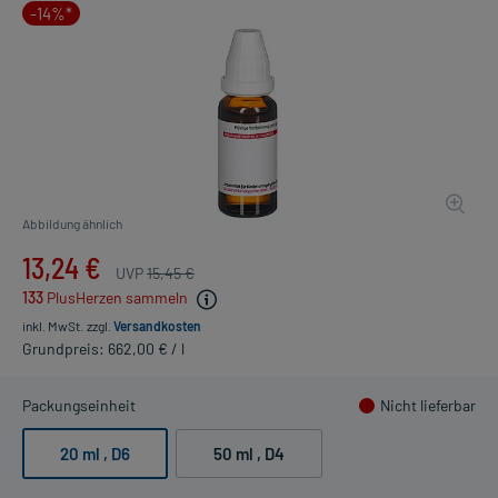
-14%*
Abbildung ähnlich
13,24 €
UVP
15,45 €
133
PlusHerzen sammeln
inkl. MwSt.
zzgl.
Versandkosten
Grundpreis: 662,00 € / l
Packungseinheit
Nicht lieferbar
20 ml
, D6
50 ml
, D4