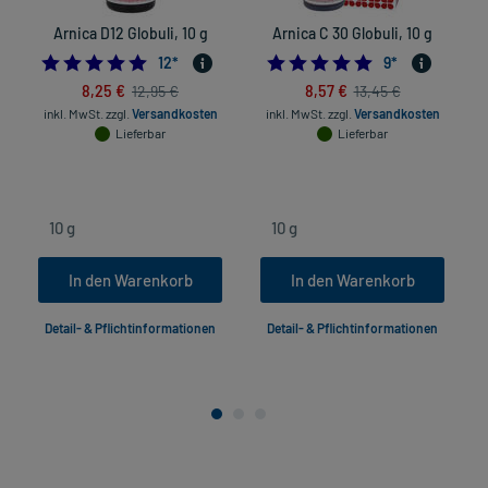
Arnica D12 Globuli, 10 g
Arnica C 30 Globuli, 10 g
5.0
4.8888888888888
12
*
9
*
8,25 €
8,57 €
12,95 €
13,45 €
inkl. MwSt.
zzgl.
Versandkosten
inkl. MwSt.
zzgl.
Versandkosten
Lieferbar
Lieferbar
In den Warenkorb
In den Warenkorb
Detail- & Pflichtinformationen
Detail- & Pflichtinformationen