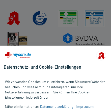
Kundenbewertungen
AGB
Impressum
Datenschutz
Cookie-Einstellungen
Rückgabe/Widerruf
Barrierefreiheitserklärung
Datenschutz- und Cookie-Einstellungen
Wir verwenden Cookies um zu erfahren, wann Sie unsere Webseite
besuchen und wie Sie mit uns interagieren, um Ihre
Nutzererfahrung zu verbessern. Sie können Ihre Cookie-
Alle Preise gelten inkl. MwSt., ggf. zzgl. Versandkosten
Einstellungen jederzeit ändern.
Informationen auf dieser Website werden ausschließlich für
informative Zwecke zur Verfügung gestellt. Sie ersetzen keinesfalls
Nähere Informationen:
Datenschutzerklärung
Impressum
die Untersuchung und Behandlung durch einen Arzt. Bitte