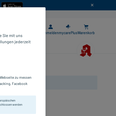
n
E-Rezept App
Anmelden
mycarePlus
Warenkorb
 Sie mit uns
llungen jederzeit
r Webseite zu messen
Tracking, Facebook
uropäischen
lle Fixierungen.
eschlossen werden
laster