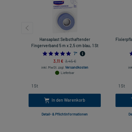
Hansaplast Selbsthaftender
Fixierpfl
Fingerverband 5 m x 2,5 cm blau, 1 St
4.714285714285714
7
*
3,11 €
3,45 €
inkl. MwSt.
zzgl.
Versandkosten
in
Lieferbar
In den Warenkorb
Detail- & Pflichtinformationen
De