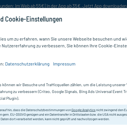
unden: Im Web ab 55€ | In der App ab 35€. Jetzt App downloade
d Cookie-Einstellungen
es um zu erfahren, wann Sie unsere Webseite besuchen und wie
e Nutzererfahrung zu verbessern. Sie können Ihre Cookie-Einste
nlösen
Rezeptur
Aktion %
en:
Datenschutzerklärung
Impressum
ter & Binden
/
Leukofix Verbandpflaster 1,25 cmx5 m
s können wir Besuche und Trafficquellen zählen, um die Leistung unsere
Nur für kurze Zeit:
Gratis-Versand* ab 19€ Mindestbestellwert!
fahrung zu verbessern (Criteo, Google Signals, Bing Ads Universal Event 
ial Plugin).
5 cmx5 m, 24 St
arauf hin, dass die Datenschutzbestimmungen von
Google Analytics
nicht zwingend den E
Das transparente Pflaster für schne
n gem. EU-DSGVO genügen und ein Datentransfer in Drittstaaten bzw. die USA nicht ausg
 Daten dort verarbeitet werden, kann nicht geprüft und nachvollzogen werden.
Darreichung:
Pf