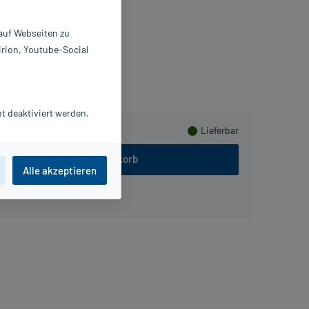
 St
4593379
 auf Webseiten zu
SN medical GmbH
irion, Youtube-Social
n sammeln
t deaktiviert werden.
Lieferbar
In den Warenkorb
Alle akzeptieren