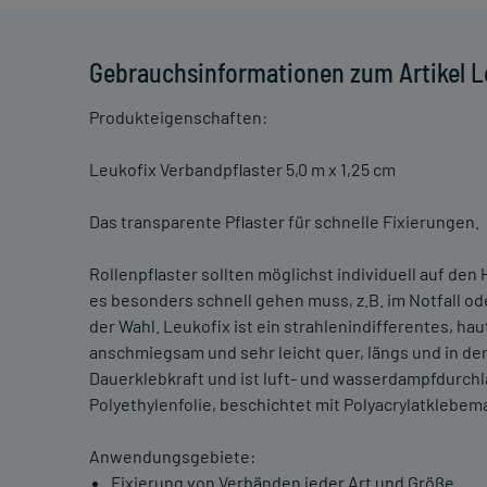
Gebrauchsinformationen zum Artikel L
Produkteigenschaften:
Leukofix Verbandpflaster 5,0 m x 1,25 cm
Das transparente Pflaster für schnelle Fixierungen.
Rollenpflaster sollten möglichst individuell auf d
es besonders schnell gehen muss, z.B. im Notfall oder
der Wahl. Leukofix ist ein strahlenindifferentes, hau
anschmiegsam und sehr leicht quer, längs und in der 
Dauerklebkraft und ist luft- und wasserdampfdurchl
Polyethylenfolie, beschichtet mit Polyacrylatklebema
Anwendungsgebiete:
Fixierung von Verbänden jeder Art und Größe