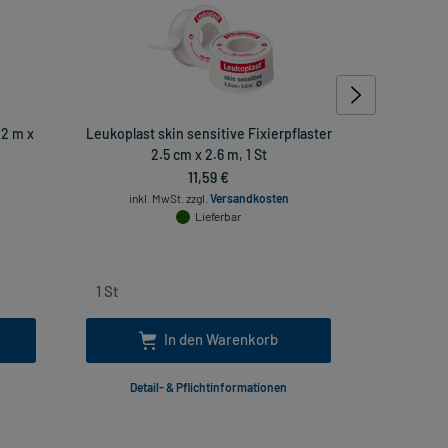
 2 m x
Leukoplast skin sensitive Fixierpflaster
Leukoplast
2.5 cm x 2.6 m, 1 St
11,59 €
inkl. MwSt.
zzgl.
Versandkosten
inkl
Lieferbar
In den Warenkorb
Detail- & Pflichtinformationen
Deta