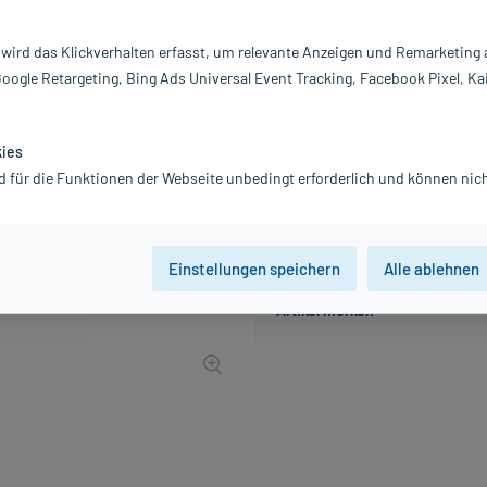
Inhalt:
24
PZN:
0
 wird das Klickverhalten erfasst, um relevante Anzeigen und Remarketing
Hersteller:
B
Google Retargeting, Bing Ads Universal Event Tracking, Facebook Pixel, Ka
126,59 €
1266
PlusHerze
inkl. MwSt.
Gratis-Versand
innerhalb D.
kies
d für die Funktionen der Webseite unbedingt erforderlich und können nich
Einstellungen speichern
Alle ablehnen