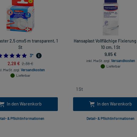
aster 2,5 cmx5 m transparent, 1
Hansaplast Vollflächige Fixierung
St
10 cm, 1 St
9,85 €
5.0
3
*
inkl. MwSt.
zzgl.
Versandkosten
2,28 €
2,38 €
Lieferbar
kl. MwSt.
zzgl.
Versandkosten
Lieferbar
In den Warenkorb
In den Warenkorb
tail- & Pflichtinformationen
Detail- & Pflichtinformationen