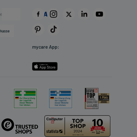
rkasse
mycare App: