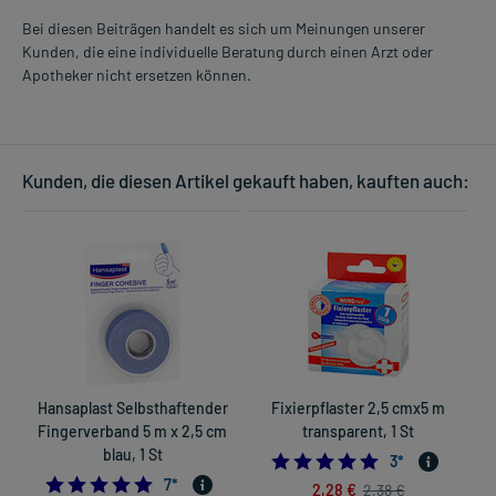
Bei diesen Beiträgen handelt es sich um Meinungen unserer
Kunden, die eine individuelle Beratung durch einen Arzt oder
Apotheker nicht ersetzen können.
Kunden, die diesen Artikel gekauft haben, kauften auch:
Hansaplast Selbsthaftender
Fixierpflaster 2,5 cmx5 m
Fingerverband 5 m x 2,5 cm
transparent, 1 St
blau, 1 St
5.0
3
*
4.714285714285714
7
*
2,28 €
2,38 €