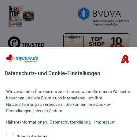
Cookie-Einstellungen
Rückgabe/Widerruf
Barrierefreiheitserklärung
Datenschutz- und Cookie-Einstellungen
Für die Produkte der Kategorie Schlaftabletten & Schlafmittel
wurden 1031 Bewertungen mit durchschnittlich 4,6 von 5 Sternen
Wir verwenden Cookies um zu erfahren, wann Sie unsere Webseite
abgegeben.
besuchen und wie Sie mit uns interagieren, um Ihre
Nutzererfahrung zu verbessern. Sie können Ihre Cookie-
Alle Preise gelten inkl. MwSt., ggf. zzgl. Versandkosten
Einstellungen jederzeit ändern.
Informationen auf dieser Website werden ausschließlich für
informative Zwecke zur Verfügung gestellt. Sie ersetzen keinesfalls
Nähere Informationen:
Datenschutzerklärung
Impressum
die Untersuchung und Behandlung durch einen Arzt. Bitte
beachten Sie, dass hierdurch weder Diagnosen gestellt noch
Google Analytics