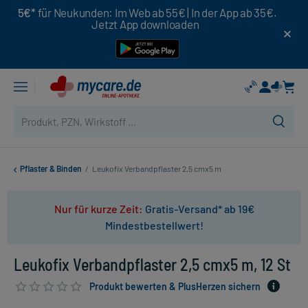
5€*
für Neukunden: Im Web ab 55€ | In der App ab 35€.
Jetzt App downloaden
Pflaster & Binden
/
Leukofix Verbandpflaster 2,5 cmx5 m
Nur für kurze Zeit:
Gratis-Versand* ab 19€
Mindestbestellwert!
Leukofix Verbandpflaster 2,5 cmx5 m, 12 St
Produkt bewerten & PlusHerzen sichern