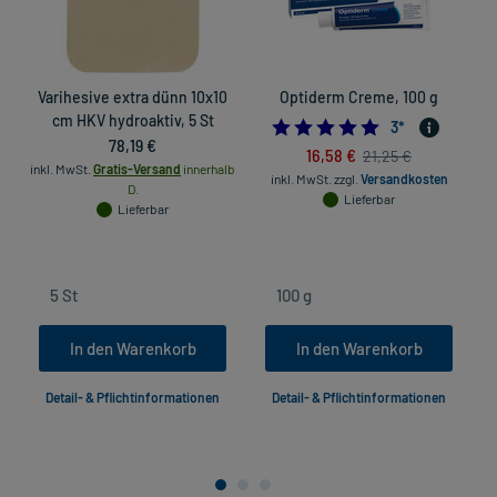
Varihesive extra dünn 10x10
Optiderm Creme, 100 g
cm HKV hydroaktiv, 5 St
5.0
3
*
78,19 €
16,58 €
21,25 €
inkl. MwSt.
Gratis-Versand
innerhalb
inkl. MwSt.
zzgl.
Versandkosten
D.
Lieferbar
Lieferbar
In den Warenkorb
In den Warenkorb
Detail- & Pflichtinformationen
Detail- & Pflichtinformationen