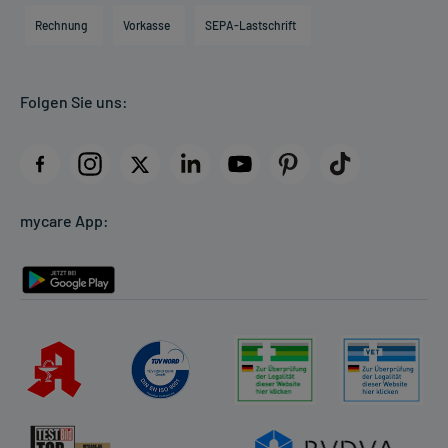
Engagement
Direktabrechnung PKV
Rechnung
Vorkasse
SEPA-Lastschrift
Partner
Apotheke vor Ort
Kundenbewertungen
Folgen Sie uns:
AGB
Impressum
Datenschutz
Cookie-Einstellungen
mycare App:
Rückgabe/Widerruf
Barrierefreiheitserklärung