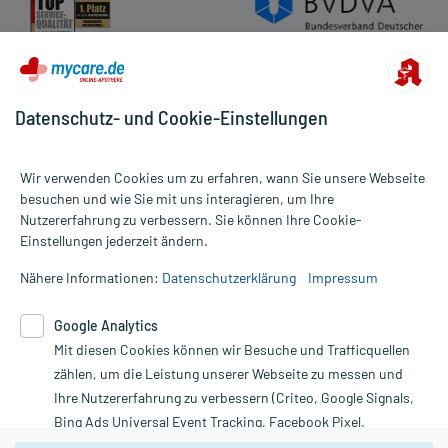
Datenschutz- und Cookie-Einstellungen
Wir verwenden Cookies um zu erfahren, wann Sie unsere Webseite
besuchen und wie Sie mit uns interagieren, um Ihre
Nutzererfahrung zu verbessern. Sie können Ihre Cookie-
Alle Preise gelten inkl. MwSt., ggf. zzgl. Versandkosten
Einstellungen jederzeit ändern.
Informationen auf dieser Website werden ausschließlich für
informative Zwecke zur Verfügung gestellt. Sie ersetzen keinesfalls
Nähere Informationen:
Datenschutzerklärung
Impressum
die Untersuchung und Behandlung durch einen Arzt. Bitte
beachten Sie, dass hierdurch weder Diagnosen gestellt noch
Google Analytics
Therapien eingeleitet werden können. | Diese Webseite benutzt
Mit diesen Cookies können wir Besuche und Trafficquellen
Google Analytics. Lesen Sie bitte dazu die wichtigen Hinweise in
unserer Datenschutzerklärung. Für den Widerruf einer Bestellung
zählen, um die Leistung unserer Webseite zu messen und
nutzen Sie das Formular:
Ihre Nutzererfahrung zu verbessern (Criteo, Google Signals,
Bing Ads Universal Event Tracking, Facebook Pixel,
Vertrag widerrufen
Youtube-Social Plugin).