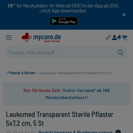
5€*
für Neukunden: Im Web ab 55€ | In der App ab 35€.
Jetzt App downloaden
Pflaster & Binden
/
Leukomed Transparent Sterile Pflaster 5x7,2 cm
Nur für kurze Zeit:
Gratis-Versand* ab 19€
Mindestbestellwert!
Leukomed Transparent Sterile Pflaster
5x7,2 cm, 5 St
Produkt bewerten & PlusHerzen sichern